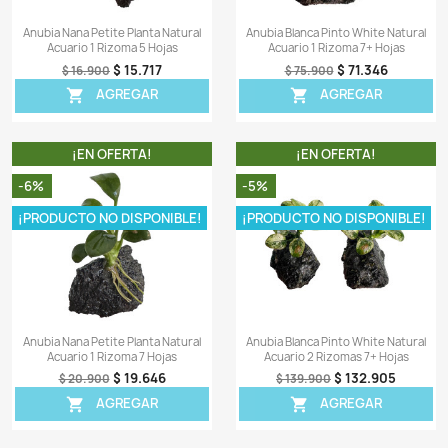
Anubia Nana Petite Planta Natural
Anubia Blanca Pinto 
Acuario 1 Rizoma 5 Hojas
Acuario 1 Rizoma
$ 15.717
$ 7
$ 16.900
$ 75.900
AGREGAR
AGRE


¡EN OFERTA!
¡EN OFER
-6%
-5%
¡PRODUCTO NO DISPONIBLE!
¡PRODUCTO NO DI