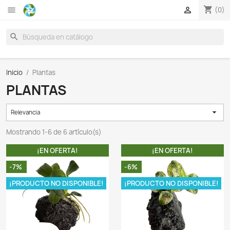

search
Inicio
Plantas
PLANTAS
Relevancia
Mostrando 1-6 de 6 artículo(s)
¡EN OFERTA!
¡EN OFER
-7%
-6%
¡PRODUCTO NO DISPONIBLE!
¡PRODUCTO NO DI