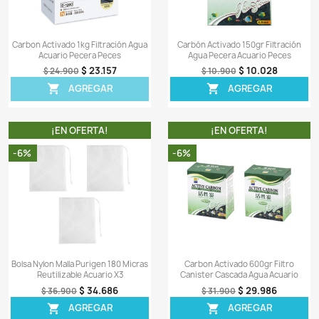
Carbon Activado 500gr Filtración
Bolsa Nylon Malla 180 
Agua Acuario Pecera Peces
De Purigen Ac
$ 13.857
$ 4
$ 14.900
$ 50.900
AGREGAR
AGRE


¡EN OFERTA!
¡EN OFER
-7%
-8%
¡PRODUCTO NO DISPONIBLE!
Carbon Activado 1kg Filtración Agua
Carbón Activado 150g
Acuario Pecera Peces
Agua Pecera Acua