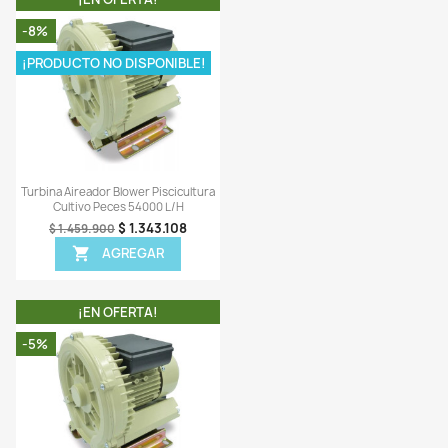
¡EN OFERTA!
¡EN OFERTA!
-8%
Vista rápida
Vista rápida


na Aireador Blower Piscicultura
Turbina Aireador Blower Pisci
Cultivo Peces 37200 L/h
Cultivo Peces 135000l/
$ 1.392.986
$ 1.930.9
$ 1.481.900
$ 2.098.900
AGREGAR
AGREGAR


¡EN OFERTA!
¡EN OFERTA!