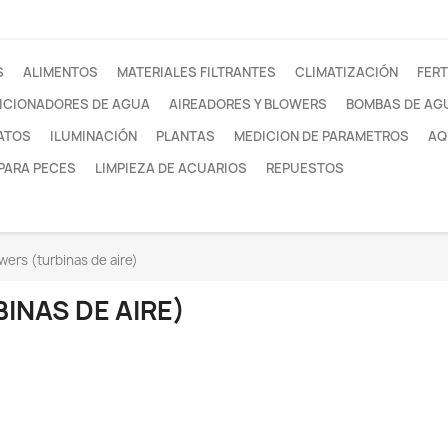
otros
FILTROS
ALIMENTOS
MATERIALES FILTRANTE
ACONDICIONADORES DE AGUA
AIREADORES Y
SUSTRATOS
ILUMINACIÓN
PLANTAS
MEDI
REDES PARA PECES
LIMPIEZA DE ACUARIOS
 blowers
Blowers (turbinas de aire)
 (TURBINAS DE AIRE)