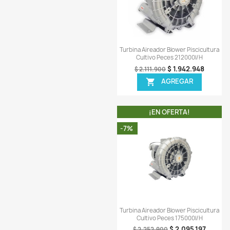
Vista ráp

Turbina Aireador Blower
Cultivo Peces 60
$ 1.
$ 1.499.900
AGREG

¡EN OFERT
-7%