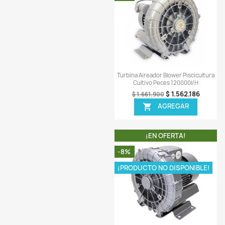
Vista ráp

Turbina Aireador Blower
Cultivo Peces 21
$ 73
$ 794.900
AGREG

¡EN OFERT
-6%
Vista ráp

Turbina Aireador Blower
Cultivo Peces 12