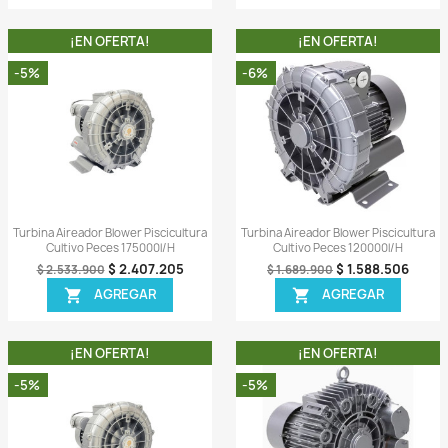
ida
Vista rápida

 Piscicultura
Turbina Aireador Blower Piscicultura
Turbi
5000l/h
Cultivo Peces 260000l/h
516.108
$ 3.956.655
$ 4.164.900
AR
AGREGAR

A!
¡EN OFERTA!
-6%
-6%
PONIBLE!