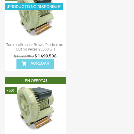
Vista rápida
Vista rápida


na Aireador Blower Piscicultura
Turbina Aireador Blower Pisci
Cultivo Peces 12000 L/h
Cultivo Peces 180000l/
$ 699.108
$ 2.487.6
$ 759.900
$ 2.674.900
AGREGAR
AGREGAR


¡EN OFERTA!
¡EN OFERTA!
-8%
¡PRODUCTO NO DISPONI
Vista rápida
Vista rápida


na Aireador Blower Piscicultura
Turbina Aireador Blower Pisci
Cultivo Peces 63000 L/h
Cultivo Peces 95000 L/