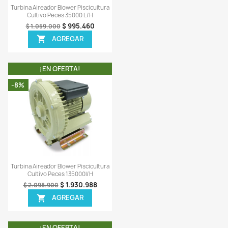
$ 2.086.706
$ 1.499.5
$ 2.219.900
$ 1.629.900
AGREGAR
AGREGAR


¡EN OFERTA!
¡EN OFERTA!
-6%
Vista rápida
Vista rápida


na Aireador Blower Piscicultura
Turbina Aireador Blower Pisci
Cultivo Peces 26000 L/h
Cultivo Peces 35000 L/
$ 883.506
$ 995.46
$ 939.900
$ 1.059.000
AGREGAR
AGREGAR

