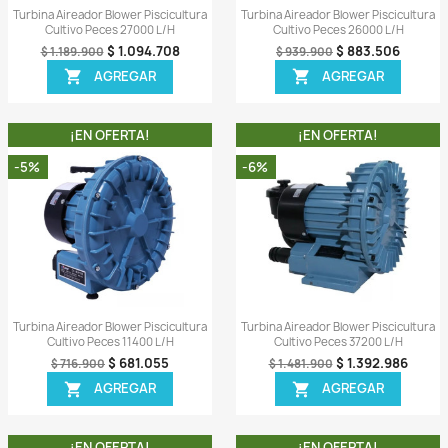
562.186
$ 750.966
$ 798.900
AR
AGREGAR

A!
¡EN OFERTA!
-8%
-6%
PONIBLE!
ida
Vista rápida

 Piscicultura
Turbina Aireador Blower Piscicultura
Turbi
6000l/h
Cultivo Peces 27000 L/h
360.588
$ 1.094.708
$ 1.189.900
AR
AGREGAR
