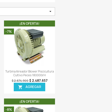
Ordenar por:
Relevancia
¡EN OFERTA!
¡EN OFERTA!
-7%
ODUCTO NO DISPONIBLE!