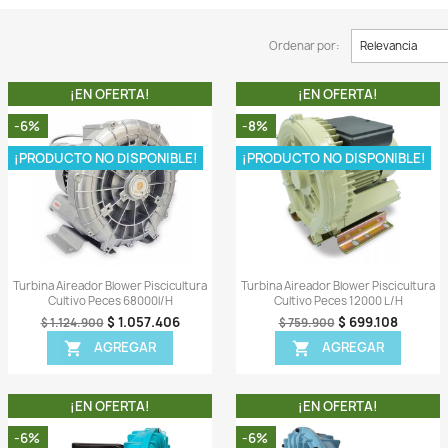
A!
¡EN OFERTA!
-6%
-8%
¡PRODUCTO NO DISPONIBLE!
¡PR