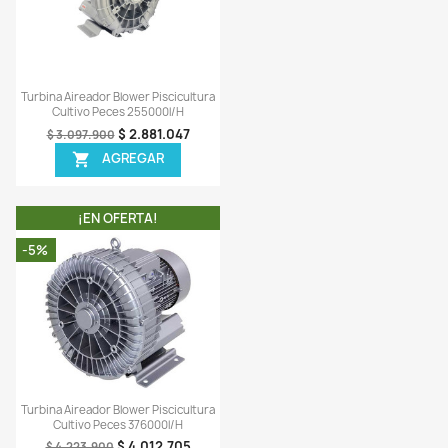
Vista rápida
Vista rápida


na Aireador Blower Piscicultura
Turbina Aireador Blower Pisci
Cultivo Peces 330000l/h
Cultivo Peces 255000l/
$ 3.308.706
$ 3.308.7
$ 3.519.900
$ 3.519.900
AGREGAR
AGREGAR


¡EN OFERTA!
¡EN OFERTA!
-5%
¡PRODUCTO NO DISPONI