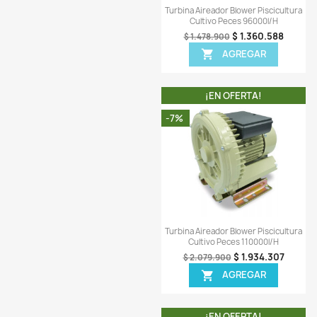
$ 1.
$ 1.661.900
AGREG

¡EN OFERT
-8%
¡PRODUCTO NO DIS
Vista ráp

Turbina Aireador Blower
Cultivo Peces 9
$ 1.
$ 1.478.900
AGREG
