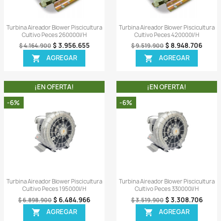
-7%
-7%
ida
Vista rápida

 Piscicultura
Turbina Aireador Blower Piscicultura
Turbi
0000l/h
Cultivo Peces 280000l/h
663.357
$ 5.937.957
$ 6.384.900
AR
AGREGAR

A!
¡EN OFERTA!
-5%
-6%