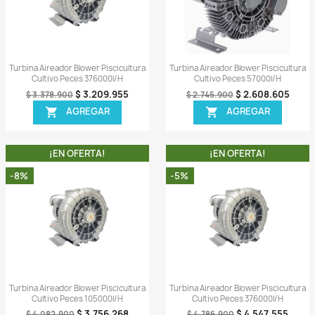
ida
Vista rápida

 Piscicultura
Turbina Aireador Blower Piscicultura
Turbi
000 L/h
Cultivo Peces 195000l/h
409.906
$ 6.484.966
$ 6.898.900
AR
AGREGAR

A!
¡EN OFERTA!
-5%
-6%