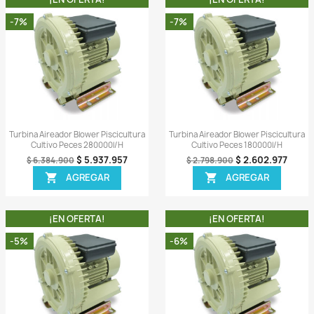
A!
¡EN OFERTA!
-5%
-6%
ida
Vista rápida

 Piscicultura
Turbina Aireador Blower Piscicultura
Turbi
0000l/h
Cultivo Peces 11400 L/h
934.307
$ 681.055
$ 716.900
AR
AGREGAR

A!
¡EN OFERTA!