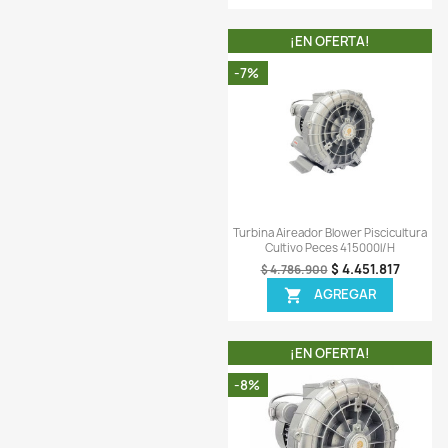
Vista ráp

Turbina Aireador Blower
Cultivo Peces 13
$ 2.
$ 2.734.900
AGREG

¡EN OFERT
-6%
¡PRODUCTO NO DIS