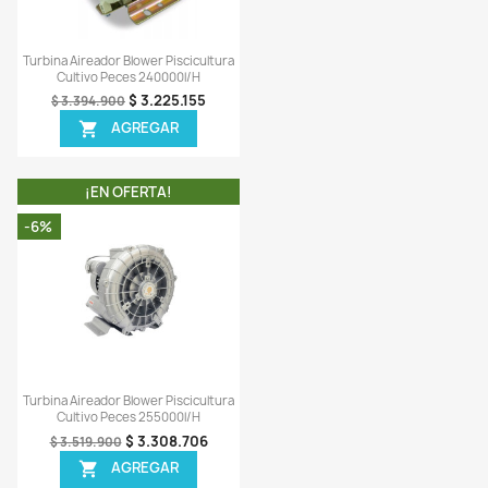
-8%
¡PRODUCTO NO DISPONI
Vista rápida
Vista rápida


na Aireador Blower Piscicultura
Turbina Aireador Blower Pisci
Cultivo Peces 180000l/h
Cultivo Peces 54000 L/
$ 2.602.977
$ 1.343.1
$ 2.798.900
$ 1.459.900
AGREGAR
AGREGAR


¡EN OFERTA!
¡EN OFERTA!
-5%