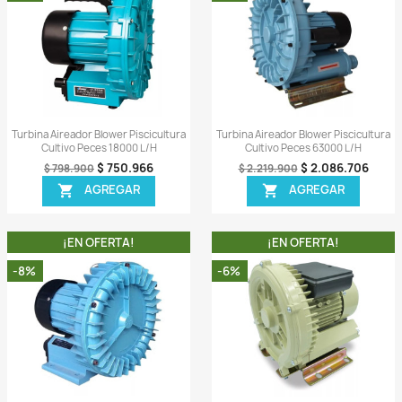
ida
Vista rápida

 Piscicultura
Turbina Aireador Blower Piscicultura
Turbi
000 L/h
Cultivo Peces 68000l/h
9.257
$ 1.057.406
$ 1.124.900
AR
AGREGAR

A!
¡EN OFERTA!
-6%
-6%
ida
Vista rápida

 Piscicultura
Turbina Aireador Blower Piscicultura
Turbi
0000l/h
Cultivo Peces 18000 L/h