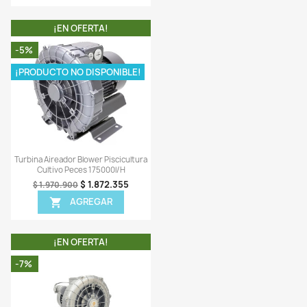
Vista rápida
Vista rápida


na Aireador Blower Piscicultura
Turbina Aireador Blower Pisci
Cultivo Peces 420000l/h
Cultivo Peces 240000l/
$ 8.948.706
$ 3.225.1
$ 9.519.900
$ 3.394.900
AGREGAR
AGREGAR


¡EN OFERTA!
¡EN OFERTA!
-6%