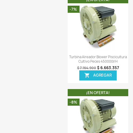
¡EN OFERT
-7%
Vista ráp

Turbina Aireador Blower
Cultivo Peces 11
$ 1.
$ 2.079.900
AGREG

¡EN OFERT