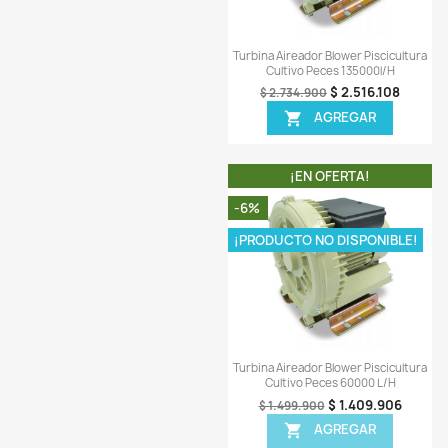
-7%
Vista ráp

Turbina Aireador Blower
Cultivo Peces 45
$ 6.
$ 7.164.900
AGREG

¡EN OFERT
-8%