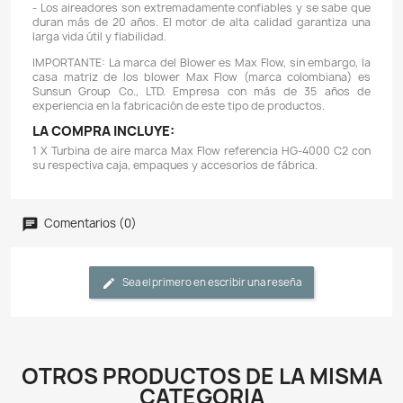
bornera para que el blower funcione al voltaje que ust
indicado. En caso de que no recibamos su me
enviaremos el blower configurado a 220V. El blower 
bornera que usted podrá abrir, revisar el diagrama el
configurar cuando así lo requiera, de tal manera
funcione al voltaje que usted lo requiera (220 volt
voltios). No es un proceso difícil de realizar y podrá 
cuantas veces lo desee.
CARACTERÍSTICAS:
- Turbina Blower de alta potencia para ser utilizada 
industriales, a continuación algunas de las aplicacion
blowers en la industria: Airear (suministrar oxígeno)
acuarios, cultivos hidropónicos, acuicultura, air
estanques y lagos, secado en el estampado de
extracción de residuos (viruta) en el proceso de car
transporte de alimentos en plantas de procesamient
en cintas transportadoras), secadores industria
procesos en fábricas (reducen la humedad de un p
aireación y extracción de gases en la minería (s
permanente de aire fresco).
- Funciona con tensión trifásica.