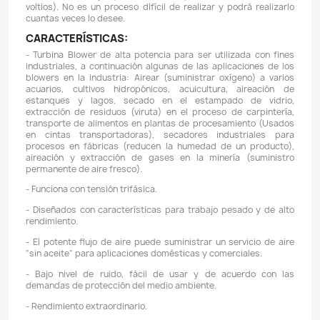
CÁLCULOS PARA EL USO DEL BLOW
ACUICULTURA:
Cada estanque, lago, piscina de cultivo, ETC tiene ne
diferente de oxígeno a cualquier otro, para calcula
determinar qué blower se debe de usar hay que 
muchas variables técnicas tales como, temperatura,
de agua (volumen del tanque), especie del pez, altura
nivel del mar del cultivo, profundidad del agua, sin e
groso modo se habla de la siguiente regla: 1HP por cad
de biomasa (Peso total de los peces que depender
turbina) de peces que tenga el estanque y 1HP por ca
de biomasa (Peso total de los camarones que depende
turbina) de camarón.
CAPACIDAD APROX. DE BIOMASA: 5300 KG (5,3 tonel
peces o 2650 KG (2,6 toneladas) de camarones
IMPORTANTE: Este blower puede ser usado para traba
V (trifásicos) o a 440 V (trifásicos), cuando realice 
por favor háganos saber a través de un mensaje i
voltaje de funcionamiento al que desea que le config
blower. Nos encargaremos de realizar las configuracio