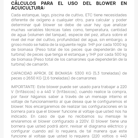
Descripción
Detalles del producto
REFERENCIA: Max Flow HG-4000 C2
VOLTAJE: 220 V (Trifásicos) o 440 V (Trifásicos)
POTENCIA: 3950 W
AMPERAJE A 220 V: 16,5 Amperios
AMPERAJE A 440 V: 8,5 Amperios
CABALLOS DE FUERZA: 5,3 PH
PRESIÓN MÁXIMA: 38 kPa / 5,5 PSI
CAUDAL: 4666 L / min. / - 280000 L/hr
DIÁMETRO DE SALIDA: 2.5"