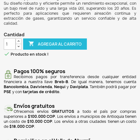
$ 6.384.900
$ 5.937.957
7% DE DESCUENTO
La Turbina Aireador Blower Max Flow HG-4000 C2 es un p
diseñado para la aireación en acuicultura y otras 
industriales. Con una capacidad de caudal de 280,0
potencia de 3950 W, este blower es ideal para suminist
estanques y cultivos hidropónicos. Funciona a voltajes tri
V o 440 V, y puede ser configurado según las necesidades
Su diseño robusto y eficiente permite un rendimiento exc
un bajo nivel de ruido y una larga vida útil, superando lo
perfecto para aplicaciones que requieren aireació
extracción de gases, garantizando un servicio confiab
calidad.
Cantidad

AGREGAR AL CARRITO

Producto en stock !