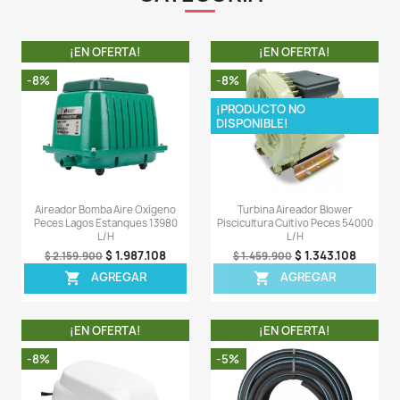
- Diseñados con características para trabajo pesado 
rendimiento.
- El potente flujo de aire puede suministrar un servic
"sin aceite" para aplicaciones domésticas y comerciale
- Bajo nivel de ruido, fácil de usar y de acuerd
demandas de protección del medio ambiente.
- Rendimiento extraordinario.
- Los aireadores son extremadamente confiables y se
duran más de 20 años. El motor de alta calidad gara
larga vida útil y fiabilidad.
IMPORTANTE: La marca del Blower es Max Flow, sin em
casa matriz de los blower Max Flow (marca colomb
Sunsun Group Co., LTD. Empresa con más de 35
experiencia en la fabricación de este tipo de productos
LA COMPRA INCLUYE:
1 X Turbina de aire marca Max Flow referencia HG-40