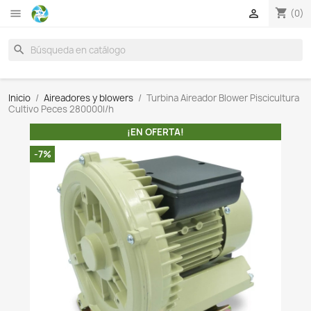

search
Inicio
Aireadores y blowers
Turbina Aireador Blower 
Cultivo Peces 280000l/h
¡EN OFERTA!
-7%