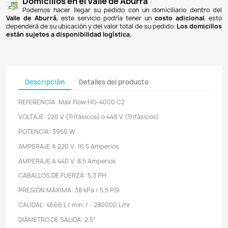
Pagos 100% seguros
Recibimos pagos por transferencia desde cualq
financiera a nuestra llave
Breb-B
. De igual manera, te
Bancolombia
,
Davivienda
,
Nequi
y
Daviplata
. También po
PSE
y con
tarjetas de crédito
.
Envíos gratuitos
Ofrecemos envíos
GRATUITOS
a todo el país 
superiores a
$100.000 COP
. Los envíos a municipios de An
un costo de
$10.000 COP
. Los envíos a otras ciudades ti
de
$18.000 COP
.
Domicilios en el Valle de Aburrá
Podemos hacer llegar su pedido con un domiciliar
Valle de Aburrá
, este servicio podría tener un
costo ad
dependerá de su ubicación y del valor total de su pedido.
L
están sujetos a disponibilidad logística.