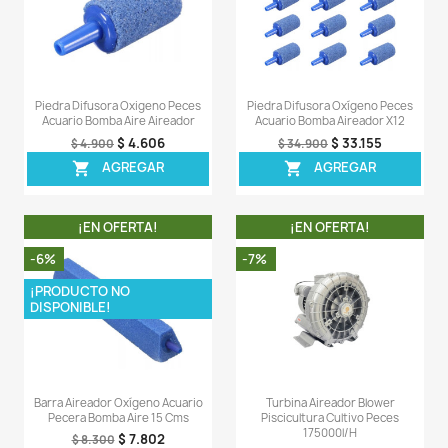
Aireador 2 Salidas Bomba Aire
Manguera Difusora
Oxigeno Peces Acuario Pecera
Microburbujas Piscicu
$ 73.508
$ 31
$ 79.900
$ 333.900
AGREGAR
AGREG


¡EN OFERTA!
¡EN OFERT
-6%
-7%