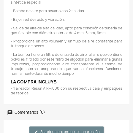
Descripción
Detalles del producto
REFERENCIA: RESUN AIR-4000
FLUJO DE AIRE: 320 LT / H
CONSUMO: 4W
TAMAÑO DE ACUARIO RECOMENDADO: 50Lts - 300Lts
CONTROL DE FLUJO: Si.
PRESION: > = 0.016Mpa
TAMAÑO: 18,8 x 9,6 x 8,1 CMs
CARACTERÍSTICAS:
- Bomba de aire con carcasa en plástico ABS ultra re
con válvula y diafragma de alta durabilidad hech