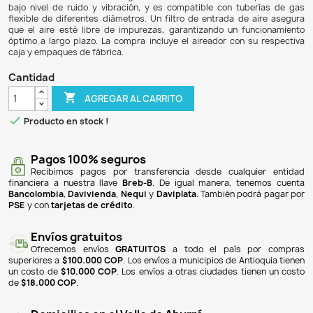
$ 126.900
$ 116.748
8% DE DESCUENTO
El aireador Resun AIR-4000 es una bomba de aire d
acuarios, que ofrece un flujo de aire de 320 litros po
consumo de solo 4W. Su carcasa está fabricada en plást
resistente, y cuenta con un diafragma de goma sinté
durabilidad. Este modelo incluye dos salidas de aire, lo q
distribución eficiente del oxígeno en el acuario. Además,
bajo nivel de ruido y vibración, y es compatible con tu
flexible de diferentes diámetros. Un filtro de entrada de
que el aire esté libre de impurezas, garantizando un f
óptimo a largo plazo. La compra incluye el aireador con 
caja y empaques de fábrica.
Cantidad

AGREGAR AL CARRITO

Producto en stock !