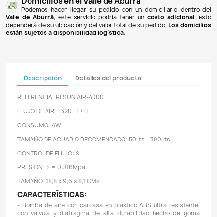
Pagos 100% seguros
Recibimos pagos por transferencia desde cualq
financiera a nuestra llave
Breb-B
. De igual manera, te
Bancolombia
,
Davivienda
,
Nequi
y
Daviplata
. También po
PSE
y con
tarjetas de crédito
.
Envíos gratuitos
Ofrecemos envíos
GRATUITOS
a todo el país 
superiores a
$100.000 COP
. Los envíos a municipios de An
un costo de
$10.000 COP
. Los envíos a otras ciudades ti
de
$18.000 COP
.
Domicilios en el Valle de Aburrá
Podemos hacer llegar su pedido con un domiciliar
Valle de Aburrá
, este servicio podría tener un
costo ad
dependerá de su ubicación y del valor total de su pedido.
L
están sujetos a disponibilidad logística.