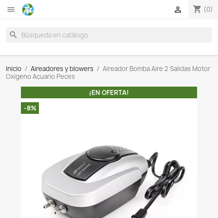

search
Inicio
Aireadores y blowers
Aireador Bomba Aire 2 S
Oxigeno Acuario Peces
¡EN OFERTA!
-8%