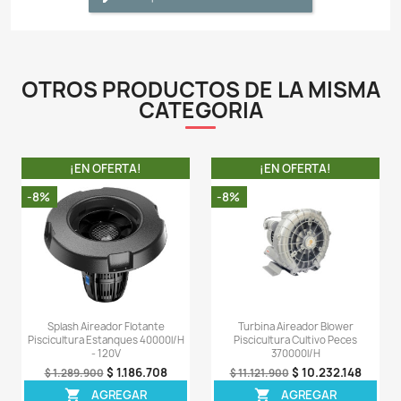
sintética especial
- Bomba de aire para acuario con 2 salidas.
- Bajo nivel de ruido y vibración.
- Salida de aire de alta calidad, apto para conexión de 
gas flexible con diámetro interior de 4 mm, 5 mm, 6mm
- Proporciona un alto volumen y un flujo de aire const
tu tanque de peces.
- La bomba tiene un filtro de entrada de aire, el aire qu
polvo es filtrado por este filtro de algodón para elimin
impurezas, proporcionando aire transparente al s
trabajo interno, asegurando que varias funciones 
normalmente durante mucho tiempo.
LA COMPRA INCLUYE:
- 1 aireador Resun AIR-4000 con su respectiva caja y
de fábrica.