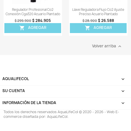
Regulador Profesional Co2
Llave Reguladora Flu
Conexión Cga320 Acuario Plantado
Preciso Acuario 
$ 284.905
$ 2
$ 299.900
$ 28.900
AGREGAR
AGRE


Volver