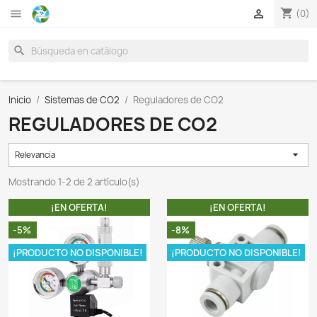

search
Inicio
Sistemas de CO2
Reguladores de CO2
REGULADORES DE CO2
Relevancia
Mostrando 1-2 de 2 artículo(s)
¡EN OFERTA!
¡EN OFER
-5%
-8%
¡PRODUCTO NO DISPONIBLE!
¡PRODUCTO NO DI