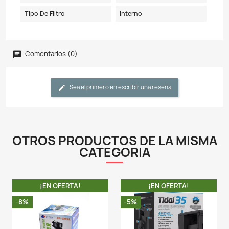
Detalles del producto
Referencia
WP408YF
Ficha técnica
Modelo
WP-408YF
Voltaje
110V
Potencia
45W
Caudal Maximo Por Hora
3000 Litros /Hora
Capacidad Máxima Del
300 Litros
Filtro