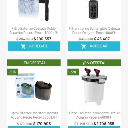
Filtro Externo Cascada Acuarios
Filtro Canister Cana
Peces Gambas Plantas 630 L/h
Plantado Pecera 
$ 153.548
$ 64
$ 166.900
$ 676.900
AGREGAR
AGREG


¡EN OFERTA!
¡EN OFERT
-8%
-8%
¡PRODUCTO NO
DISPONIBLE!