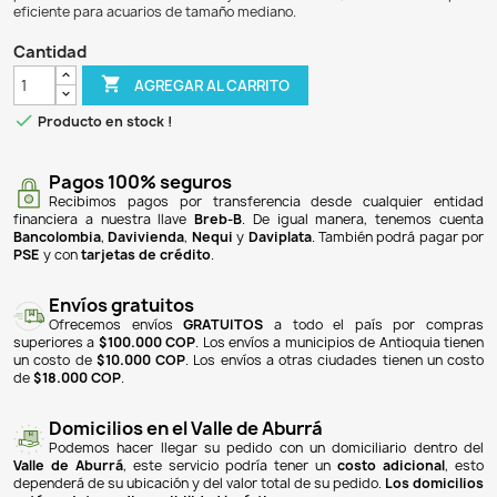
$ 107.900
$ 99.268
8% DE DESCUENTO
El filtro interno sumergible modelo WP-408YF es ideal para
un caudal máximo de 3000 litros por hora y una pote
Funciona a un voltaje de 110V y tiene una capacidad máxim
de 300 litros. Este filtro es perfecto para mantener el oxíge
asegurando un ambiente saludable para los peces. Su d
permite una fácil instalación y mantenimiento, siend
eficiente para acuarios de tamaño mediano.
Cantidad

AGREGAR AL CARRITO

Producto en stock !
Pagos 100% seguros