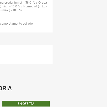
Descripción
Detalles del producto
CARACTERÍSTICAS:
 Cada Pellet de hundimiento lento contiene ingredien
aturales que mejoran el crecimiento y el color a través de un a
endimiento digestivo.
 Sin potenciadores químicos artificiales añadidos. Elaborad
artir de fuentes orgánicas naturales.
 Mejora superior del color que intensifica los pigmentos de co
e sus amados peces disco.
 Alimento de proteína animal pura y vitaminas para la dieta dia
e los peces disco.
 Información Nutricional. Proteína cruda (mín.) - 38,0 % / Gr
ruda (mín.) - 3 % / Fibra cruda (máx.) - 10,0 % / Humedad (má
 9,0 % / Fósforo - 0,4 % / Ceniza (máx.) - 18,0 %
A COMPRA INCLUYE: