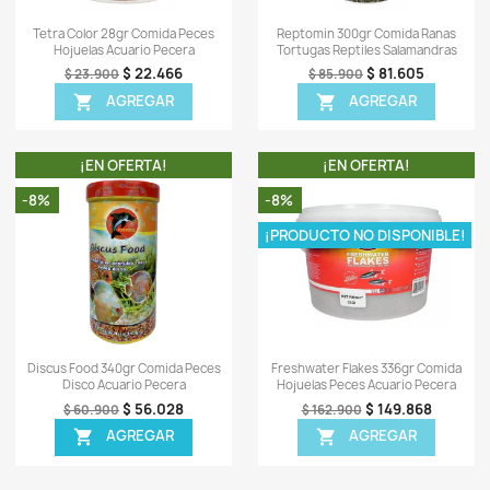
-8%
-5%
ISPONIBLE!
¡PRODUCTO NO DISPONIBLE!
ápida
Vista rápida

an D-50 Plus
Cichlid Pellets 3lb Comida Gránulos
Tub
ces Discos
Pequeños Peces Ciclidos
Co
81.605
$ 210.588
$ 228.900
EGAR
AGREGAR

TA!
¡EN OFERTA!
-6%
-5%
¡PRODUCTO NO DISPONIBLE!
¡PR