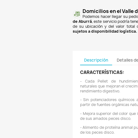

finan
Banc
PSE
y
super
un co
$18.
de A
de su
sujet