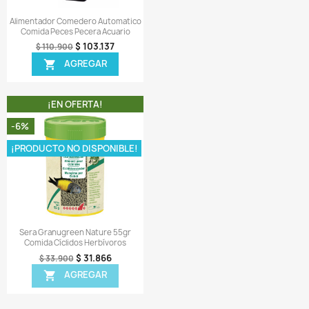
-7%
Vista rápida
Vista rápida


ifex Worms Liofilizado 24gr
Tetra Color 200gr Comida Hoj
mida Peces Acuario Pecera
Acuario Pecera
$ 27.455
$ 113.367
$ 28.900
$ 121.900
AGREGAR
AGREGAR


¡EN OFERTA!
¡EN OFERTA!
-7%
ODUCTO NO DISPONIBLE!