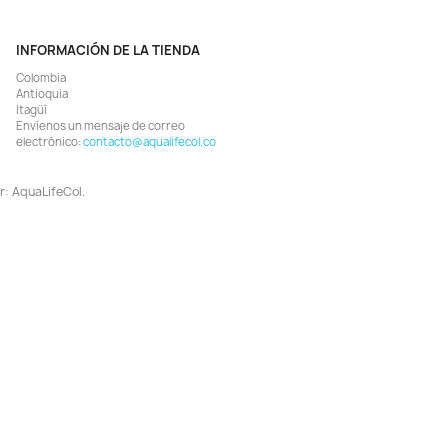
Vista rápida
Vista rápida


shwater Flakes 336gr Comida
Sera Granugreen Nature 55
juelas Peces Acuario Pecera
Comida Cíclidos Herbívoro
$ 149.868
$ 31.866
$ 162.900
$ 33.900
AGREGAR
AGREGAR


BIEN COMPRARON