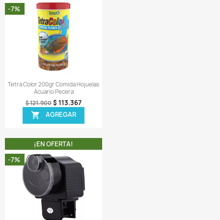
 1 tarro de Discus Food de 36gr completamente sellado.
ir una reseña
 MISMA CATEGORIA
¡EN OFERTA!
¡EN OFERTA!