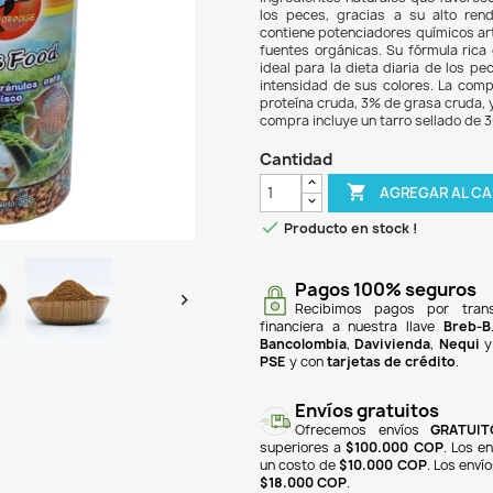
$ 10
Disc
acua
ingre
los p
conti
fuent
ideal
inten
prote
compr
Can

Pr