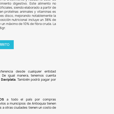
.355
5% DE DESCUENTO
us Food 36gr es un alimento especializado para peces d
rios. Cada pellet de hundimiento lento está formula
dientes naturales que favorecen el crecimiento y realzan el c
eces, gracias a su alto rendimiento digestivo. Este alim
ene potenciadores químicos artificiales, siendo elaborado a pa
es orgánicas. Su fórmula rica en proteínas animales y vitam
 para la dieta diaria de los peces disco, mejorando notablem
sidad de sus colores. La composición nutricional incluye un
ína cruda, 3% de grasa cruda, y un máximo de 10% de fibra cr
a incluye un tarro sellado de 36gr.
tidad

AGREGAR AL CARRITO
oducto en stock !
Pagos 100% seguros