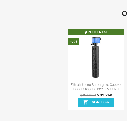
Vista r

Sera Discus Granule
Comida Especia
$ 
$ 99.900
AGR

¡EN OFER
-6%