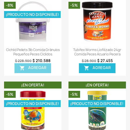
-
0)
Sea el primero en escrib
OTROS PRODUCTOS DE LA
TA!
¡EN OFERTA!