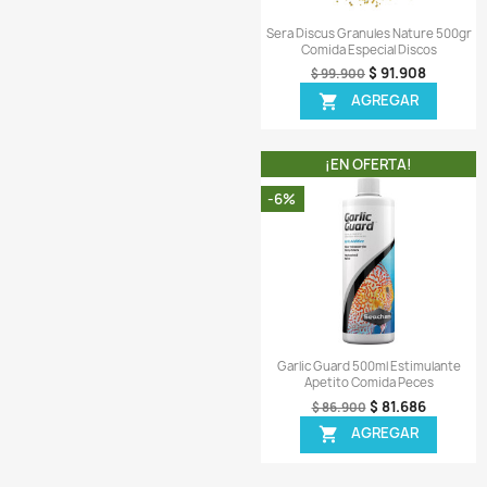
-5%
¡PRODUCTO NO D
Vista r

Tropical Discus Gr
110gr Comida Pe
$ 
$ 85.900
AGR

¡EN OFER
-8%