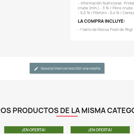
-
n
r
-
p
-
d
-
d
-
c
-
L