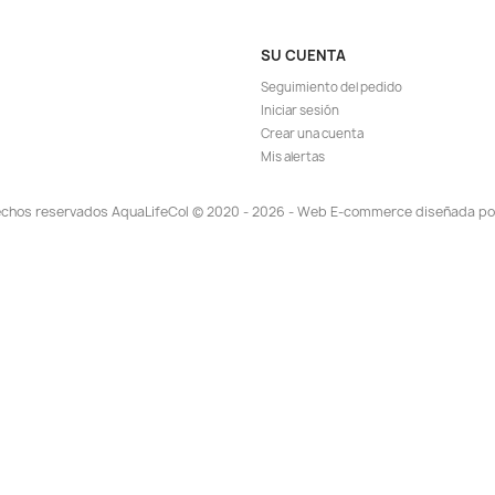
ápida
Vista rápida

 Estimulante
Discus Food 340gr Comida Peces
Fre
a Peces
Disco Acuario Pecera
Ho
81.686
$ 56.028
$ 60.900
EGAR
AGREGAR

OTROS CLIENTES TAM
TA!