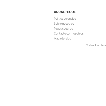
Vista r

Garlic Guard 500ml
Apetito Comid
$ 
$ 86.900
AGR

¡EN OFER
-8%