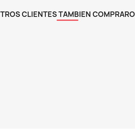
ápida
Vista rápida

s Nature 500gr
Tetra Color 28gr Comida Peces
Re
l Discos
Hojuelas Acuario Pecera
To
91.908
$ 22.466
$ 23.900
EGAR
AGREGAR

TA!
¡EN OFERTA!
-8%
-8%
¡PR