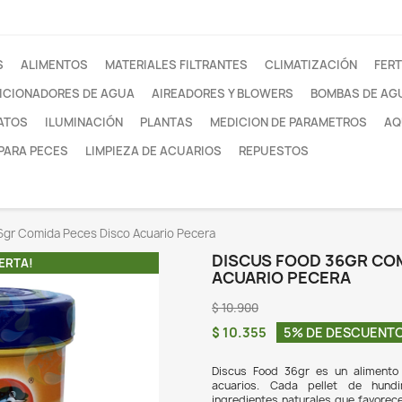
otros
FILTROS
ALIMENTOS
MATERIALES FILTRANTE
ACONDICIONADORES DE AGUA
AIREADORES Y
SUSTRATOS
ILUMINACIÓN
PLANTAS
MEDI
REDES PARA PECES
LIMPIEZA DE ACUARIOS
Discus Food 36gr Comida Peces Disco Acuario Pecera
DIS
¡EN OFERTA!
AC
$ 10.