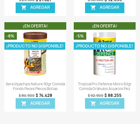
TA!
¡EN OFERTA!
-5%
-6%
ISPONIBLE!
ápida
Vista rápida

Flakes 50gr
Veggie Rounds 56gr Comida Peces
Tetr
eces Acuario
Caracoles Herbívoros Acuario
50.666
$ 24.605
$ 25.900
EGAR
AGREGAR

TA!
¡EN OFERTA!
-27%
-5%