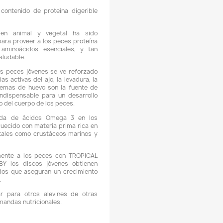
Domicilios en el Valle de Aburrá
Podemos hacer llegar su pedido con un domiciliario dentro 
burrá
, este servicio podría tener un
costo adicional
, esto de
 ubicación y del valor total de su pedido.
Los domicilio
os a disponibilidad logística.
Descripción
Detalles del producto
CARACTERÍSTICAS:
 TROPICAL DISCUS GRAN D-50 PLUS BABY un alimento de a
ontenido en proteínas que mejoran el crecimiento de los dis
óvenes.
 Gránulos hundibles con alto contenido de proteína digeri
55%) para discos jóvenes.
 La materia prima de origen animal y vegetal ha s
uidadosamente seleccionada para proveer a los peces prote