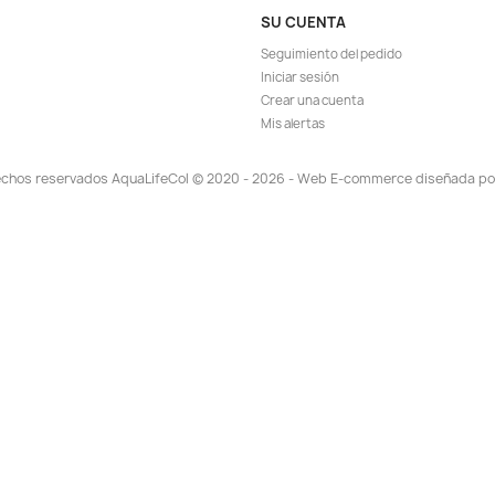
ISPONIBLE!
ápida
Vista rápida

Nature 20gr
Sera Raffy I Nature 30gr Snacks
N
Herbívoros
Tortugas Gambas Peces
Vita
8.188
$ 21.827
$ 29.900
EGAR
AGREGAR

TA!
¡EN OFERTA!
-8%
-5%
ISPONIBLE!
¡PRODUCTO NO DISPONIBLE!
¡PR