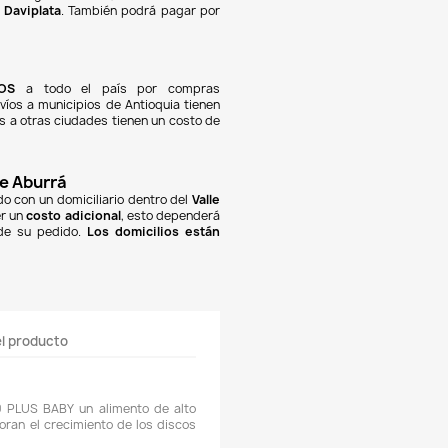
NOTIFICARME CUANDO ESTÉ DISPONIBLE
Pagos 100% seguros
Recibimos pagos por transferencia desde cualquier e
ciera a nuestra llave
Breb-B
. De igual manera, tenemos
olombia
,
Davivienda
,
Nequi
y
Daviplata
. También podrá pa
 con
tarjetas de crédito
.
Envíos gratuitos
Ofrecemos envíos
GRATUITOS
a todo el país por c
iores a
$100.000 COP
. Los envíos a municipios de Antioquia
sto de
$10.000 COP
. Los envíos a otras ciudades tienen un c
000 COP
.