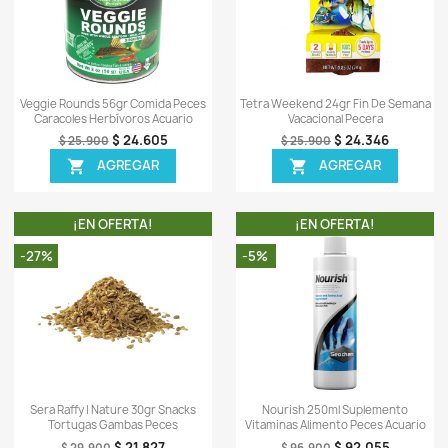
-
c
0)
Sea el primero en escrib
OTROS PRODUCTOS DE LA