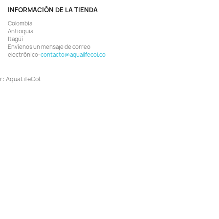
Vista rápida
Vista rápida


ourish 250ml Suplemento
Garlic Guard 100ml Estimula
minas Alimento Peces Acuario
Apetito Comida Peces Acuar
$ 92.055
$ 29.355
$ 96.900
$ 30.900
AGREGAR
AGREGAR


¡EN OFERTA!
¡EN OFERTA!
-7%
ODUCTO NO DISPONIBLE!