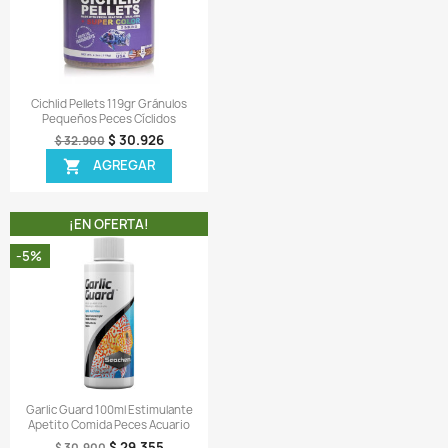
 1 X Tarro de Tropical Discus Gran D-50 Plus Baby 13
ompletamente sellado.
ir una reseña
 MISMA CATEGORIA