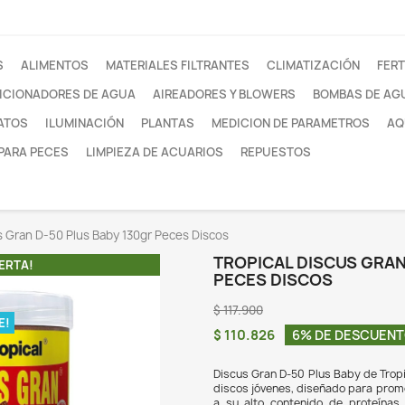
otros
FILTROS
ALIMENTOS
MATERIALES FILTRANTE
ACONDICIONADORES DE AGUA
AIREADORES Y
SUSTRATOS
ILUMINACIÓN
PLANTAS
MEDI
REDES PARA PECES
LIMPIEZA DE ACUARIOS
Tropical Discus Gran D-50 Plus Baby 130gr Peces Discos
TRO
¡EN OFERTA!
PE
$ 117
O DISPONIBLE!