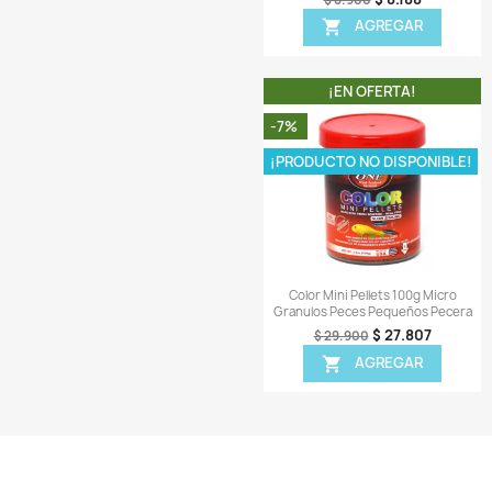
¡EN OFER
-6%
¡PRODUCTO NO D
Vista r

Tropical Supervit 
Comida Hojuelas P
$ 
$ 53.900
AGR

¡EN OFER
-8%