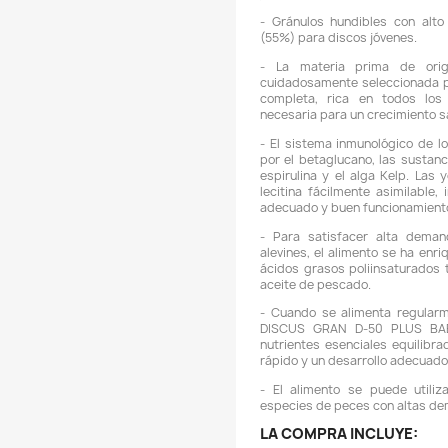
de A
de su
sujet
-
c
j
-
(
-
c