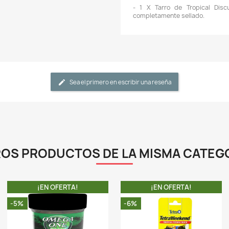
c
n
-
p
e
l
a
-
a
á
a
-
D
n
r
-
e
L