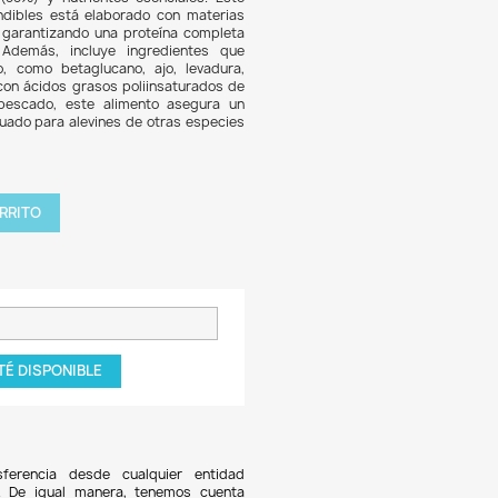
0.826
6% DE DESCUENTO
s Gran D-50 Plus Baby de Tropical es un alimento especializa
s jóvenes, diseñado para promover un crecimiento saludable 
alto contenido de proteínas (55%) y nutrientes esenciale
nto en forma de gránulos hundibles está elaborado con m
s de origen animal y vegetal, garantizando una proteína c
 en aminoácidos esenciales. Además, incluye ingredien
rzan el sistema inmunológico, como betaglucano, ajo, le
ulina y alga Kelp. Enriquecido con ácidos grasos poliinsatur
táceos marinos y aceite de pescado, este alimento ase
rollo óptimo. También es adecuado para alevines de otras e
ltas demandas nutricionales.
tidad

AGREGAR AL CARRITO
roducto NO disponible!