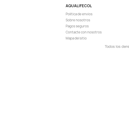
¡PRODUCTO NO D
Vista r

Sera Granugreen 
Comida Cíclidos 
$ 
$ 8.900
AGR

¡EN OFER
-7%
¡PRODUCTO NO D