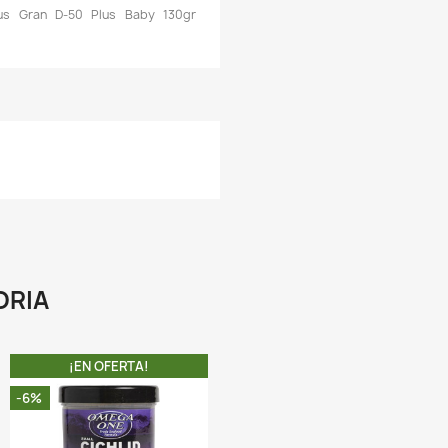
ompleta, rica en todos los aminoácidos esenciales, y 
ecesaria para un crecimiento saludable.
 El sistema inmunológico de los peces jóvenes se ve reforz
or el betaglucano, las sustancias activas del ajo, la levadura,
spirulina y el alga Kelp. Las yemas de huevo son la fuente
ecitina fácilmente asimilable, indispensable para un desarro
decuado y buen funcionamiento del cuerpo de los peces.
 Para satisfacer alta demanda de ácidos Omega 3 en 
levines, el alimento se ha enriquecido con materia prima rica
cidos grasos poliinsaturados tales como crustáceos marino
ceite de pescado.
 Cuando se alimenta regularmente a los peces con TROPI
ISCUS GRAN D-50 PLUS BABY los discos jóvenes obtie
utrientes esenciales equilibrados que aseguran un crecimie
ápido y un desarrollo adecuado.
 El alimento se puede utilizar para otros alevines de ot
species de peces con altas demandas nutricionales.
A COMPRA INCLUYE: