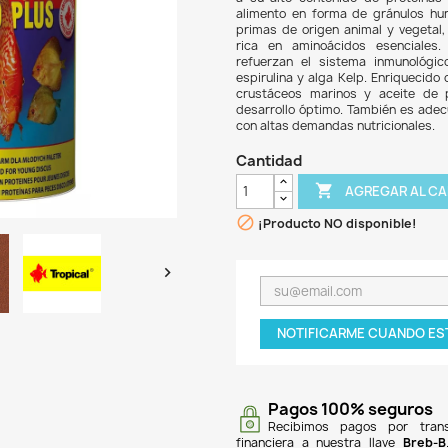
$ 11
Discu
disco
a su 
alime
prima
rica
refue
espir
crus
desar
con a
Can

¡P