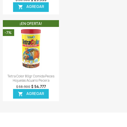
¡EN OFERTA!
¡EN OFERTA!
-6%
Vista rápida
Vista rápida


a Weekend 24gr Fin De Semana
Cichlid Pellets 119gr Gránul
Vacacional Pecera
Pequeños Peces Cíclidos
$ 24.346
$ 30.926
$ 25.900
$ 32.900
AGREGAR
AGREGAR


¡EN OFERTA!
¡EN OFERTA!
-5%