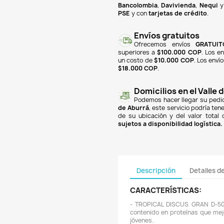

finan
Banc
PSE
y
super
un co
$18.