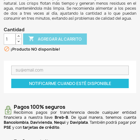
$ 51.900
$ 47.748
8% DE DESCUENTO
TetraPRO Tropical Color Crisps de Tetra es un alimento 
peces que ofrece una nutrición equilibrada y saludable, i
acuarios. Desde 1951, Tetra ha sido líder en la alimentac
proporcionando productos que facilitan el cuidado de los a
fórmula especial, que incluye biotina, no solo mejora la di
peces, sino que también apoya su salud inmune y resalta 
natural. Los crisps flotan más tiempo y generan menos r
agua, manteniéndola más limpia. Se recomienda alimenta
de dos a tres veces al día, ajustando la cantidad a l
consumir en tres minutos, evitando así problemas de calida
Cantidad

AGREGAR AL CARRITO

¡Producto NO disponible!