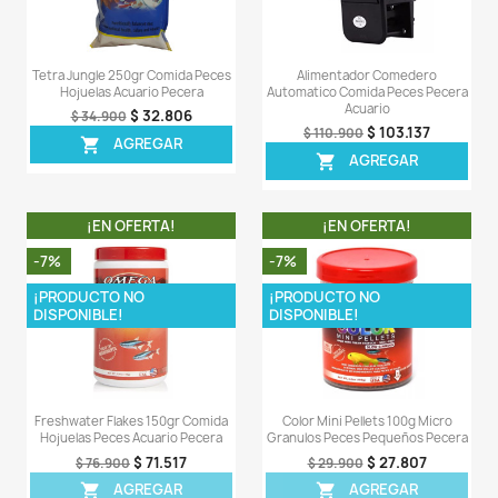
Sea el primero en escribir una reseña
OTROS PRODUCTOS DE LA 
CATEGORIA
¡EN OFERTA!
¡EN OFERT
-5%
-8%
¡PRODUCTO NO
DISPONIBLE!