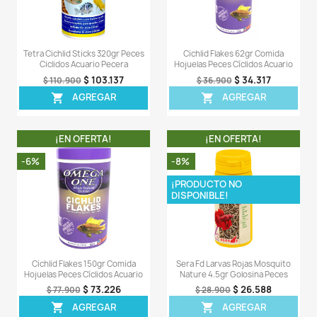
Acuario
$ 32.806
$ 34.900
$ 10
$ 110.900
AGREGAR

AGREG

¡EN OFERTA!
¡EN OFERT
-7%
-7%
¡PRODUCTO NO
¡PRODUCTO NO
DISPONIBLE!
DISPONIBLE!
Freshwater Flakes 150gr Comida
Color Mini Pellets 
Hojuelas Peces Acuario Pecera
Granulos Peces Pequ
$ 71.517
$ 27
$ 76.900
$ 29.900
AGREGAR
AGREG

