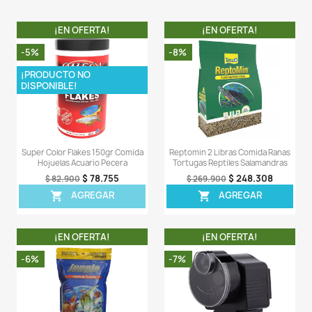
inmune de los peces con biotin.
- La comida TetraPro™ tropical color Crisps se crea
mediante un proceso de baja temperatura que cons
mayor cantidad de ingredientes naturales.
- Alimente de dos a tres veces al día, solo la cantida
peces puedan consumir en tres minutos. Cada espec
tiene diferentes necesidades alimentarias.
- Los alimentos no consumidos pueden causar proble
calidad del agua. Este alimento no enturbiará el agua 
según las instrucciones.
LA COMPRA INCLUYE:
- 1 X tarro de TetraPro™ Tropical Color Crisps
completamente sellado.
Comentarios (0)