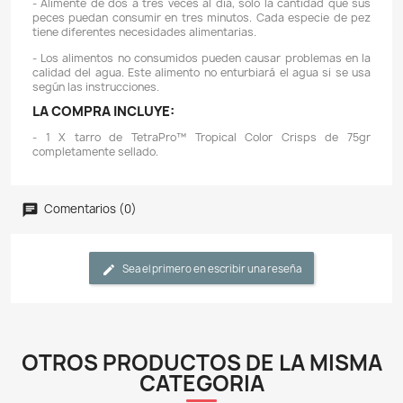
innovadores hasta kits de prueba y decoración.
- La línea Tetra PRO proporciona una nutrición más 
para los peces además de mantener más limpia el 
proceso de elaboración a baja temperatura ayuda a
los nutrientes y vitaminas que los peces necesita
crecimiento sano y fuerte. La nueva fórmula de T
(tropical, tropical color, goldfish y betta) contiene g
Biotina. La biotina es un suplemento especial q
beneficios saludables para los peces, además ayud
una mejor digestión
- La comida TetraPro™ tropical color Crisps prop
nutrición avanzada para el criador de peces más exige
dieta nutricionalmente equilibrada flota más tie
alimenta de forma más limpia que los copos normales
menos residuos en el acuario.
- Cada crisps presenta un alto contenido de potenci
color naturales y un ingrediente especial que gar
desarrollo completo de una coloración rica y hermosa.
- La comida TetraPro™ tropical color Crisps respalda