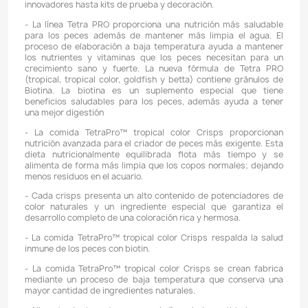
Domicilios en el Valle de Aburrá
Podemos hacer llegar su pedido con un domiciliar
Valle de Aburrá
, este servicio podría tener un
costo ad
dependerá de su ubicación y del valor total de su pedido.
L
están sujetos a disponibilidad logística.
Descripción
Detalles del producto
CARACTERÍSTICAS:
- Desde 1951, Tetra ha desarrollado el conjunto de con
sobre alimentos para peces más completo del mun
entusiastas de la pesca han buscado productos en l
soluciones que agregan facilidad y belleza a su hog
que sea un experimentador aficionado experim
principiante, Tetra tiene todo lo que necesita, desde
variedad de alimentos para peces de calidad y