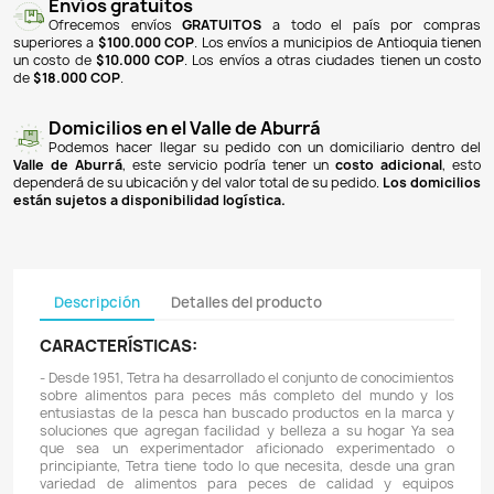
NOTIFICARME CUANDO ESTÉ DISPONIBLE
Pagos 100% seguros
Recibimos pagos por transferencia desde cualq
financiera a nuestra llave
Breb-B
. De igual manera, te
Bancolombia
,
Davivienda
,
Nequi
y
Daviplata
. También po
PSE
y con
tarjetas de crédito
.
Envíos gratuitos
Ofrecemos envíos
GRATUITOS
a todo el país 
superiores a
$100.000 COP
. Los envíos a municipios de An
un costo de
$10.000 COP
. Los envíos a otras ciudades ti
de
$18.000 COP
.