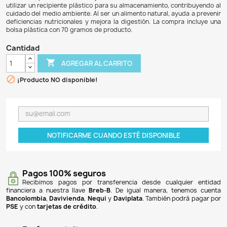
$ 69.900
$ 52.425
25% DE DESCUENTO
Sera Raffy I Nature es una golosina para tortugas y reptil
presentada en un paquete de 70 gramos. Este producto, 
original y reempacado, está elaborado sin colorantes ni 
con un 43,5% de gammarus y gambas, además de pequ
krill. Su fórmula rica en proteínas, ácidos grasos Omega, 
minerales, promueve la salud y vitalidad de los animales. 
utilizar un recipiente plástico para su almacenamiento, co
cuidado del medio ambiente. Al ser un alimento natural, ay
deficiencias nutricionales y mejora la digestión. La compr
bolsa plástica con 70 gramos de producto.
Cantidad

AGREGAR AL CARRITO

¡Producto NO disponible!