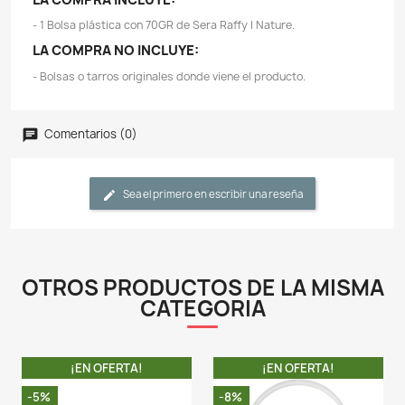
importara que se trate de producto reenvasado, se l
con el mismo gusto !.
- Ahorre dinero comprando productos a granel.
- Sera Raffy I Nature es la golosina sin color
conservantes elaborada a partir de gammarus (43,5%
(43,5%), pequeños peces y krill naturales secados co
todas sus propiedades para tortugas acuáticas
pequeños reptiles (ocasionalmente) carnívoros y anfibi
- La mezcla, adecuada a su dieta natural, es rica en pr
óptima asimilación, ácidos grasos Omega, v
carotenoides, minerales y oligoelementos, así como f
regular la digestión.
- Dada de comer adicionalmente con regularidad, est
golosina refuerza las defensas, el desarrollo y la vitalid
- Este producto forma parte de la gama de produc
Nature" que es libre de colorantes y conservan
alimentación variada con ingredientes naturales es
protección contra los síntomas de carencia y es buen
salud y vitalidad del pez. Por eso los alimentos Nature