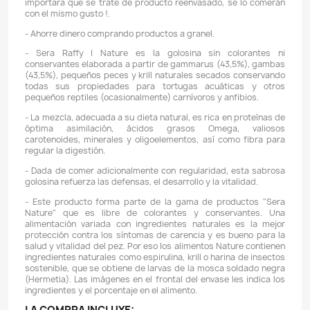
Domicilios en el Valle de Aburrá
Podemos hacer llegar su pedido con un domiciliar
Valle de Aburrá
, este servicio podría tener un
costo ad
dependerá de su ubicación y del valor total de su pedido.
L
están sujetos a disponibilidad logística.
Descripción
Detalles del producto
++++ 70 GRAMOS DE RAFFY I NATURE, MARC
REEMPACADO. PRODUCTO COMPLETAMENTE ORIGINAL.
CARACTERÍSTICAS:
- Cuidamos juntos el planeta, si tienes un recipiente 
una caneca original del producto Sera Raffy I Nature, 
para empacar este producto. En caso de que no teng
de los anteriores, no se preocupe, a sus tortuga