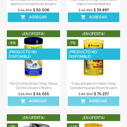
OTROS PRODUCTOS DE LA 
CATEGORIA
¡EN OFERTA!
¡EN OFERT
-5%
-8%
¡PRODUCTO NO
DISPONIBLE!
Sera Raffy P Nature 200gr Comida
Cichlid Pellets 2l
Tortugas Acuáticas Reptiles
Gránulos Mediano
Ciclidos
$ 37.905
$ 39.900