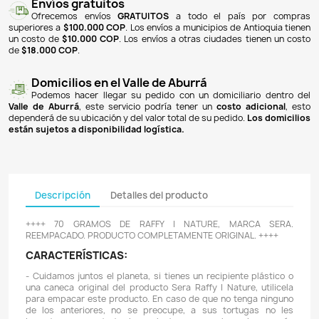
NOTIFICARME CUANDO ESTÉ DISPONIBLE
Pagos 100% seguros
Recibimos pagos por transferencia desde cualq
financiera a nuestra llave
Breb-B
. De igual manera, te
Bancolombia
,
Davivienda
,
Nequi
y
Daviplata
. También po
PSE
y con
tarjetas de crédito
.
Envíos gratuitos
Ofrecemos envíos
GRATUITOS
a todo el país 
superiores a
$100.000 COP
. Los envíos a municipios de An
un costo de
$10.000 COP
. Los envíos a otras ciudades ti
de
$18.000 COP
.