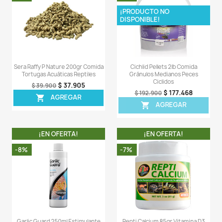
ingredientes naturales como espirulina, krill o harina d
sostenible, que se obtiene de larvas de la mosca sold
(Hermetia). Las imágenes en el frontal del envase les 
ingredientes y el porcentaje en el alimento.
LA COMPRA INCLUYE:
- 1 Bolsa plástica con 70GR de Sera Raffy I Nature.
LA COMPRA NO INCLUYE:
- Bolsas o tarros originales donde viene el producto.
Comentarios (0)
Sea el primero en escribir una reseña