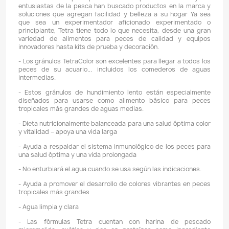
Descripción
Detalles del producto
++++ 150 GRAMOS DE TETRA COLOR GRANULOS TRO
MARCA TETRA. REEMPACADO. PRODUCTO COMPLE
ORIGINAL. ++++
CARACTERÍSTICAS:
- Cuidamos juntos el planeta, si tienes un recipiente
original de producto Tetra Color Granulos Tropicales, 
para empacar este producto. En caso de que no teng
de los anteriores, no se preocupe, a sus peces no les 
que se trate de producto reenvasado, se lo comer
mismo gusto !.
- Ahorre dinero comprando productos a granel.
- Desde 1951, Tetra ha desarrollado el conjunto de con
sobre alimentos para peces más completo del mun