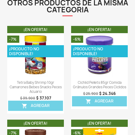
- Ayuda a promover el desarrollo de colores vibrantes
tropicales más grandes
- Agua limpia y clara
- Las fórmulas Tetra cuentan con harina de
micromolida, exótica y rica en proteínas como in
central, lo que las hace puras y digeribles con menos c
Esto conduce a menos desperdicio y a un acuario más
claro.
- Los gránulos tropicales TetraColor contienen la 
esencial para los peces tropicales grandes al mismo t
promueven el desarrollo de colores vibrantes.
LA COMPRA INCLUYE:
- 1 bolsa plástica con 150GR de Tetra Color Granulos Tro
LA COMPRA NO INCLUYE:
- Bolsas o tarros originales donde viene el producto.