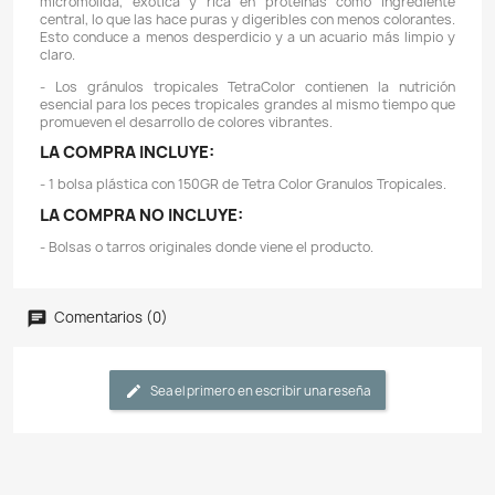
entusiastas de la pesca han buscado productos en l
soluciones que agregan facilidad y belleza a su hog
que sea un experimentador aficionado experim
principiante, Tetra tiene todo lo que necesita, desde
variedad de alimentos para peces de calidad y
innovadores hasta kits de prueba y decoración.
- Los gránulos TetraColor son excelentes para llegar a
peces de su acuario... incluidos los comederos 
intermedias.
- Estos gránulos de hundimiento lento están espe
diseñados para usarse como alimento básico pa
tropicales más grandes de aguas medias.
- Dieta nutricionalmente balanceada para una salud ópt
y vitalidad – apoya una vida larga
- Ayuda a respaldar el sistema inmunológico de los p
una salud óptima y una vida prolongada
- No enturbiará el agua cuando se usa según las indica