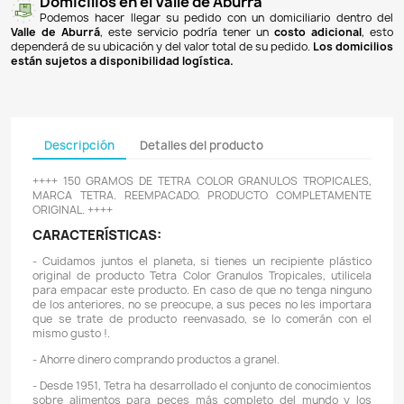
Pagos 100% seguros
Recibimos pagos por transferencia desde cualq
financiera a nuestra llave
Breb-B
. De igual manera, te
Bancolombia
,
Davivienda
,
Nequi
y
Daviplata
. También po
PSE
y con
tarjetas de crédito
.
Envíos gratuitos
Ofrecemos envíos
GRATUITOS
a todo el país 
superiores a
$100.000 COP
. Los envíos a municipios de An
un costo de
$10.000 COP
. Los envíos a otras ciudades ti
de
$18.000 COP
.
Domicilios en el Valle de Aburrá
Podemos hacer llegar su pedido con un domiciliar
Valle de Aburrá
, este servicio podría tener un
costo ad
dependerá de su ubicación y del valor total de su pedido.
L
están sujetos a disponibilidad logística.