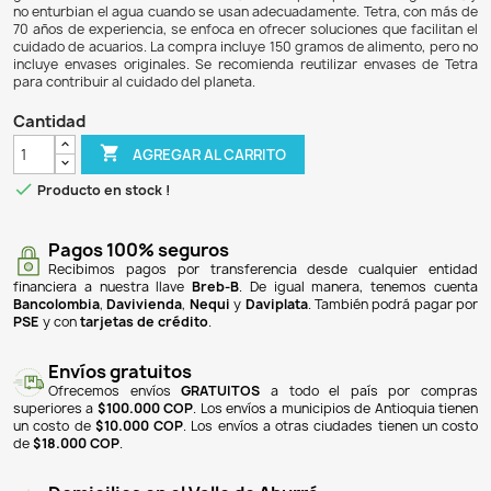
$ 38.900
$ 36.955
5% DE DESCUENTO
Tetra Color 150gr es un alimento en gránulos para peces tro
reconocida marca Tetra, que se presenta en un formato
Este producto, original y de alta calidad, está diseñado pa
peces de aguas intermedias, proporcionando una dieta b
promueve la salud, el color vibrante y la vitalidad de l
gránulos son de hundimiento lento, ideales para peces m
no enturbian el agua cuando se usan adecuadamente. Tetr
70 años de experiencia, se enfoca en ofrecer soluciones qu
cuidado de acuarios. La compra incluye 150 gramos de alim
incluye envases originales. Se recomienda reutilizar env
para contribuir al cuidado del planeta.
Cantidad

AGREGAR AL CARRITO

Producto en stock !