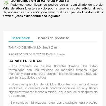
Pagos 100% seguros
Recibimos pagos por transferencia desde cualq
financiera a nuestra llave
Breb-B
. De igual manera, te
Bancolombia
,
Davivienda
,
Nequi
y
Daviplata
. También po
PSE
y con
tarjetas de crédito
.
Envíos gratuitos
Ofrecemos envíos
GRATUITOS
a todo el país 
superiores a
$100.000 COP
. Los envíos a municipios de An
un costo de
$10.000 COP
. Los envíos a otras ciudades ti
de
$18.000 COP
.
Domicilios en el Valle de Aburrá
Podemos hacer llegar su pedido con un domiciliar
Valle de Aburrá
, este servicio podría tener un
costo ad
dependerá de su ubicación y del valor total de su pedido.
L
están sujetos a disponibilidad logística.