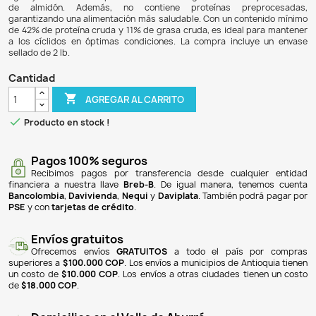
$ 168.900
$ 158.766
6% DE DESCUENTO
Cichlid Pellets de Omega One es un alimento en gránul
diseñado específicamente para satisfacer las necesidad
de los peces cíclidos. Formulado con mariscos frescos, al
espirulina, este producto ofrece una dieta rica y variada. 
es naturalmente insoluble, lo que ayuda a reducir la cont
agua y minimiza el desperdicio de alimento gracias a su b
de almidón. Además, no contiene proteínas pre
garantizando una alimentación más saludable. Con un con
de 42% de proteína cruda y 11% de grasa cruda, es ideal 
a los cíclidos en óptimas condiciones. La compra incl
sellado de 2 lb.
Cantidad

AGREGAR AL CARRITO

Producto en stock !