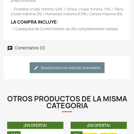
Descripción
Detalles del producto
TAMAÑO DEL GRÁNULO: Small (3 mm)
PROPIEDADES DE FLOTABILIDAD: Flotante
CARACTERÍSTICAS:
- Los gránulos de cíclidos flotantes Omega O
formulados con una variedad de mariscos fresco
marinas y espirulina para abordar las necesidades d
oportunistas de los cíclidos.
- Nuestros gránulos de cíclidos flotantes son nat
insolubles, lo que reduce la contaminación del agua,
significativamente menos almidón, lo que reduce el de
de pescado.
- Sin comidas, hidrolizados, digeridos o cualquier otr