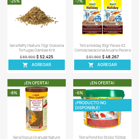
preprocesada.
- Proteína cruda mínima 42% / Grasa cruda mínima 11
cruda máxima 2% / Humedad máxima 8.5% / Ceniza m
LA COMPRA INCLUYE:
- 1 Canequita de Cichlid Pellets de 2lb completamente s
Comentarios (0)
Sea el primero en escribir una reseña
OTROS PRODUCTOS DE LA 
CATEGORIA