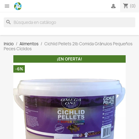

search
Inicio
Alimentos
Cichlid Pellets 2lb Comida Gránul
Peces Cíclidos
¡EN OFERTA!
-6%