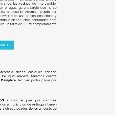
.468
8% DE DESCUENTO
uard es un eficaz eliminador de fosfatos y silicatos, ide
ios marinos y de agua dulce. Su diseño altamente poroso e
entas permite un flujo de agua óptimo, mejorando su efici
idad de absorción. A diferencia de las resinas de inter
Guard no libera compuestos en el agua, garantizando qu
ien fosfatos o silicatos de vuelta al acuario. Además, pu
lizado tras secarlo, lo que lo convierte en una opción econ
nible. Se recomienda su uso continuo en pequeñas cantidad
er los mejores resultados. Incluye un tarro de 100ml comple
do.
tidad

AGREGAR AL CARRITO
oducto en stock !
Pagos 100% seguros