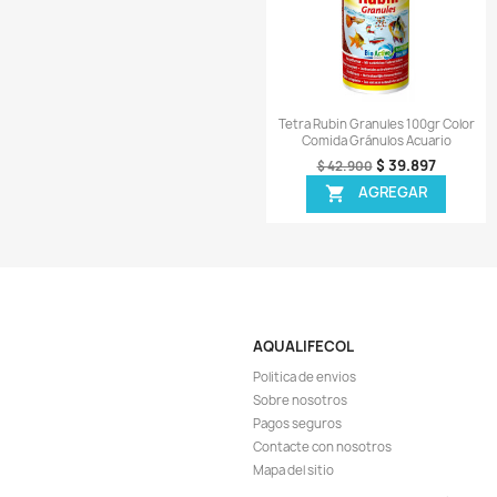
Vista r

Prefiltro X6 Esp
Acuario Alevines 
$ 
$ 33.900
AGR

¡EN OFER
-8%