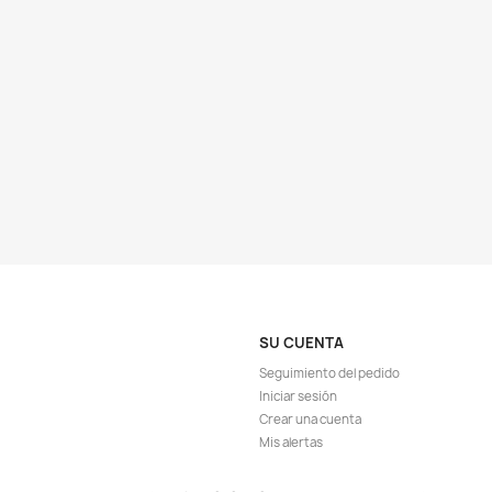
ápida
Vista rápida

uma Esponja
Canutillos Cerámicos Material Filtro
Guat
6 X 3.5 Cm
Biológico Pecera 250gr
Ac
31.188
$ 11.997
$ 12.900
EGAR
AGREGAR

OTROS CLIENTES TAM
TA!
¡EN OFERTA!
-32%
-5%
¡PR