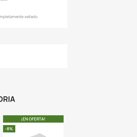
Descripción
Detalles del producto
CARACTERÍSTICAS:
 PhosGuard elimina rápidamente el fosfato y el silicato de 
cuarios marinos y de agua dulce.
 PhosGuard es altamente poroso y tiene forma de cuentas p
romover un flujo de agua fácil a través y alrededor de 
umentando así tanto su eficiencia como su capacidad.
 PhosGuard no es una resina de intercambio y no libera nada
l agua. No lixivia fosfato o silicato de nuevo al agua y se pu
uitar, secar y volver al servicio hasta que se agote.
 El uso continuo de pequeñas cantidades es mejor que el 
ntermitente de grandes cantidades.
A COMPRA INCLUYE:
 1 tarro Phosguard de 100ML completamente sellado.