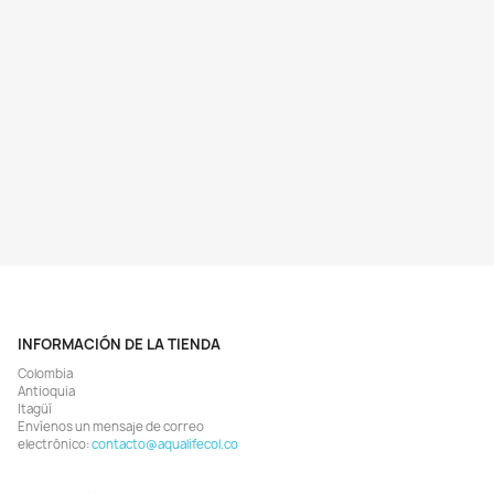
Vista rápida
Vista rápida


a Espuma Filtración Mecánica
Matrix 2 Litros Soporte Filt
uario Peces 25x25x2 Cm X3
Biológico Acuario Peces
$ 16.055
$ 117.705
$ 16.900
$ 123.900
AGREGAR
AGREGAR


BIEN COMPRARON
¡EN OFERTA!
¡EN OFERTA!
-7%
ODUCTO NO DISPONIBLE!