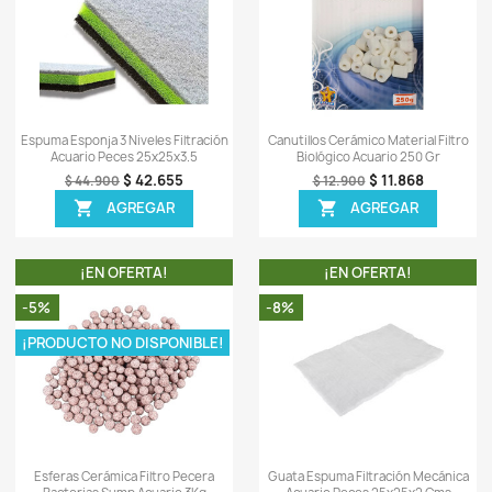
0)
Sea el primero en escrib
OTROS PRODUCTOS DE LA
TA!
¡EN OFERTA!
-5%
-8%