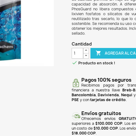
$ 39
PhosG
acuar
de cu
capac
Phos
lixiv
reuti
soste
obten
sella
Can

Pr