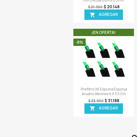
Vista r

Bolsa Nylon Malla 
Micras Reutilizabl
$ 6
$ 73.900
AGR

¡EN OFER
-8%