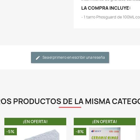
-
a
-
p
a
-
e
q
-
i
L
-