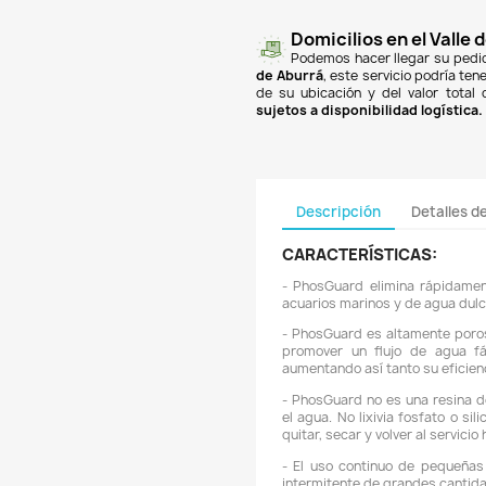
finan
Banc
PSE
y
super
un co
$18.
de A
de su
sujet