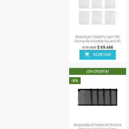
Comentarios (
¡EN OFER
-6%