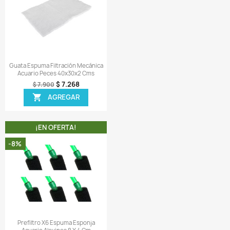
ir una reseña
 MISMA CATEGORIA
¡EN OFERTA!
¡EN OFERTA!
-8%