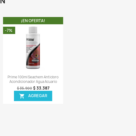
Vista rápida
Vista rápida


a Espuma Filtración Mecánica
Prefiltro X6 Espuma Esponj
cuario Peces 25x25x2 Cms
Acuario Alevines 8 X 4 Cm
$ 5.428
$ 36.708
$ 5.900
$ 39.900
AGREGAR
AGREGAR


¡EN OFERTA!
¡EN OFERTA!
-5%