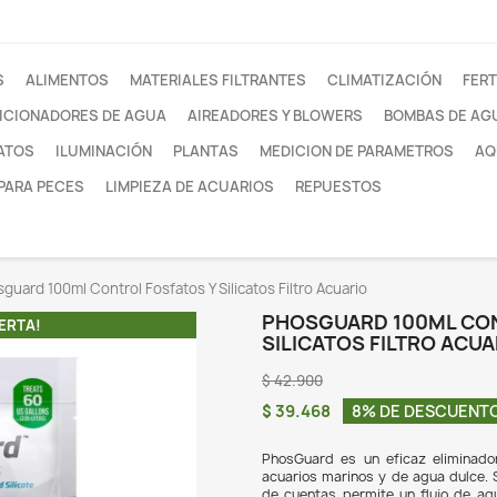
otros
FILTROS
ALIMENTOS
MATERIALES FILTRANTE
ACONDICIONADORES DE AGUA
AIREADORES Y
SUSTRATOS
ILUMINACIÓN
PLANTAS
MEDI
REDES PARA PECES
LIMPIEZA DE ACUARIOS
ltrantes
Phosguard 100ml Control Fosfatos Y Silicatos Fil
PH
¡EN OFERTA!
SIL
$ 42