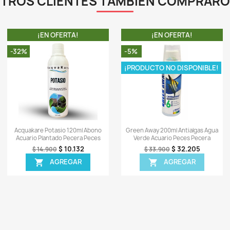
ápida
Vista rápida

ial Filtrante
Esferas Cerámica Filtro Pecera
Guat
 Poro 2mm
Bacterias Sump Acuario 3Kg
A
0.148
$ 248.805
$ 261.900
EGAR
AGREGAR

TA!
¡EN OFERTA!
-7%
-5%
¡PRODUCTO NO DISPONIBLE!