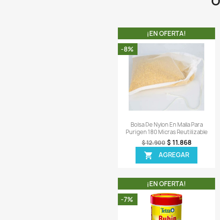
Vista r

Bolsa Malla X5 Mater
Filtro Acuarios
$ 2
$ 21.900
AGR

¡EN OFER
-8%