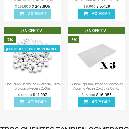
ápida
Vista rápida

Purigen 180
Espuma Esponja 3 Niveles Filtración
Canu
e Acuario X6
Acuario Peces 25x25x3.5
9.466
$ 42.655
$ 44.900
EGAR
AGREGAR

TA!
¡EN OFERTA!
-5%
-8%
¡PRODUCTO NO DISPONIBLE!