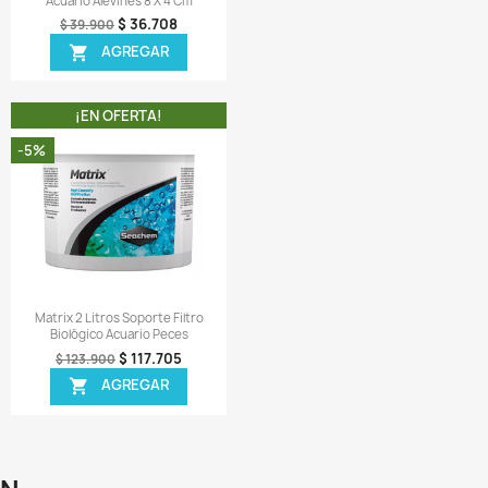
Vista rápida
Vista rápida


tillos Cerámico Material Filtro
Guata Espuma Filtración Mecá
Biológico Acuario 250 Gr
Acuario Peces 40x30x2 Cm
$ 11.868
$ 7.268
$ 12.900
$ 7.900
AGREGAR
AGREGAR


¡EN OFERTA!
¡EN OFERTA!
-8%