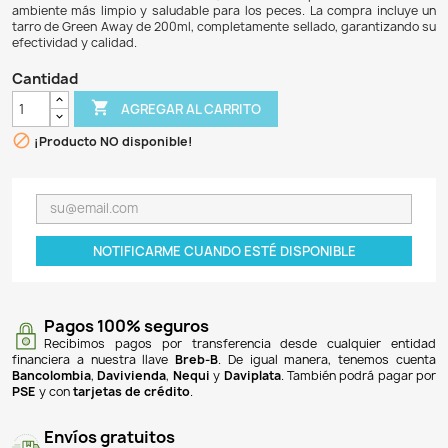
$ 33.900
$ 32.205
5% DE DESCUENTO
Green Away es un producto alemán de Aquadene di
acuarios, específicamente para combatir el alga verde u
causa la turbidez y el color verde del agua. Este eficaz t
solo elimina las algas responsables de enturbiar el a
también ayuda a precipitar la suciedad en suspensión,
claridad del acuario. Con su uso, los acuarios pueden
ambiente más limpio y saludable para los peces. La comp
tarro de Green Away de 200ml, completamente sellado, ga
efectividad y calidad.
Cantidad

AGREGAR AL CARRITO

¡Producto NO disponible!