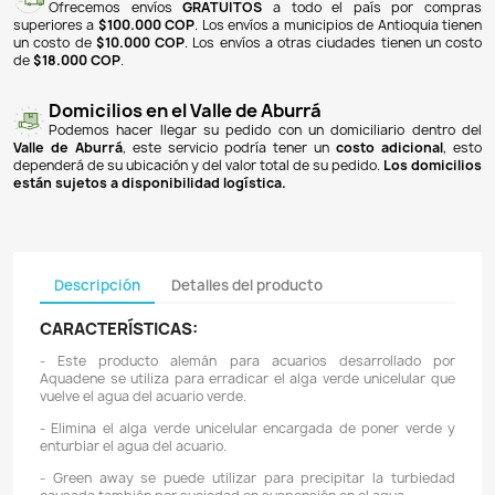
NOTIFICARME CUANDO ESTÉ DISPONIBLE
Pagos 100% seguros
Recibimos pagos por transferencia desde cualq
financiera a nuestra llave
Breb-B
. De igual manera, te
Bancolombia
,
Davivienda
,
Nequi
y
Daviplata
. También po
PSE
y con
tarjetas de crédito
.
Envíos gratuitos
Ofrecemos envíos
GRATUITOS
a todo el país 
superiores a
$100.000 COP
. Los envíos a municipios de An
un costo de
$10.000 COP
. Los envíos a otras ciudades ti
de
$18.000 COP
.