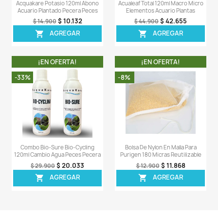
AGREGAR

AGREG

OTROS CLIENTES TAMBI
COMPRARON
¡EN OFERTA!
¡EN OFERT
-7%
-7%