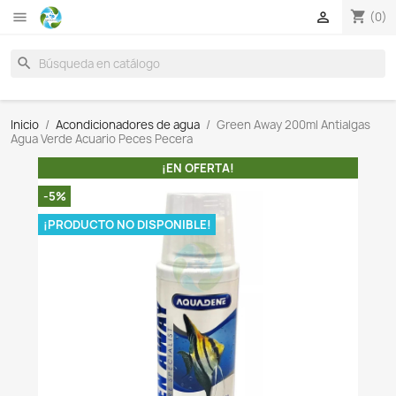

search
Inicio
Acondicionadores de agua
Green Away 200ml
Agua Verde Acuario Peces Pecera
¡EN OFERTA!
-5%
¡PRODUCTO NO DISPONIBLE!