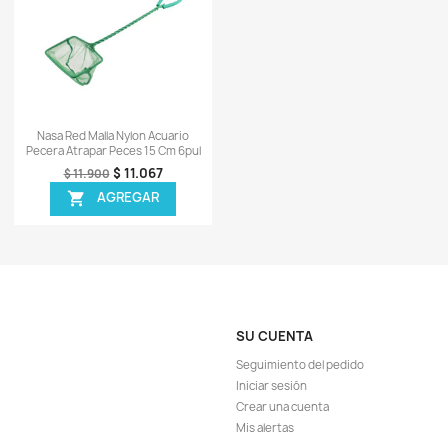
ápida
Vista rápida

00ml Acuario
Accu-Clear 37ml Aclarador Agua
Re
orales Peces
Acuario Pecera Peces Plantas
Agu
12.955
$ 32.215
$ 37.900
EGAR
AGREGAR

TA!
¡EN OFERTA!
-7%
-23
ápida
Vista rápida

Medicamento
Tetra Algaecontrol 100ml Antialgas
Quic