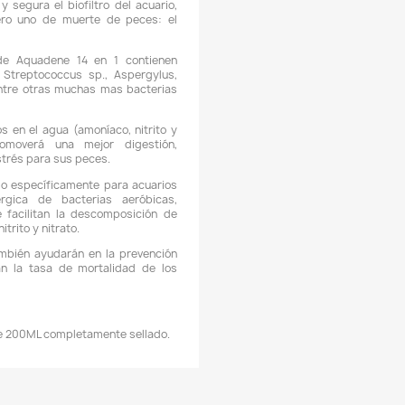
Domicilios en el Valle de Aburrá
Podemos hacer llegar su pedido con un domiciliario dentro 
burrá
, este servicio podría tener un
costo adicional
, esto de
 ubicación y del valor total de su pedido.
Los domicilio
os a disponibilidad logística.
Descripción
Detalles del producto
CARACTERÍSTICAS:
 Para agua dulce, acuarios plantados, acuarios de agua sala
cuarios de arrecife y estanques.
 Establecerá de forma rápida y segura el biofiltro del acuar
reviniendo así la causa número uno de muerte de peces:
síndrome del tanque nuevo".
 Las bacterias nitrificantes de Aquadene 14 en 1 contie
Acillus sp., Lactobocillus sp., Streptococcus sp., Aspergyl