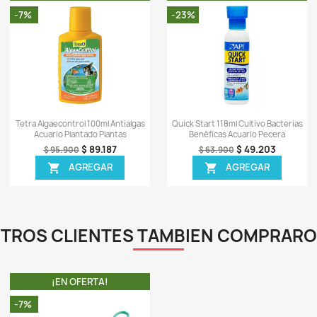
ápida
Vista rápida

camento Peces
Tap Water Conditioner 946ml
Alka
s Acuario
Anticloro Acondicionador Acuario
75.516
$ 140.954
$ 163.900
EGAR
AGREGAR

TA!
¡EN OFERTA!
-15%
-7%