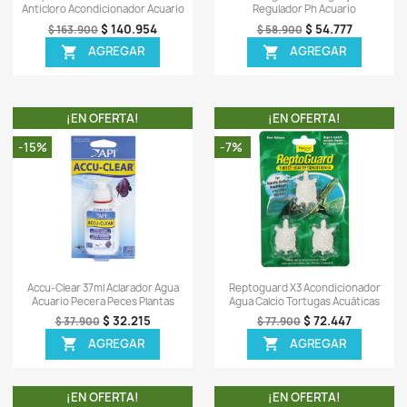
Sea el primero en escrib
OTROS PRODUCTOS DE LA
TA!
¡EN OFERTA!
-14%
-7%