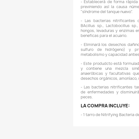
de A
de su
sujet
-
a
-
p
"
-
B