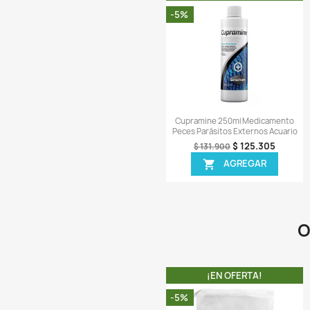
Vista r

Pimafix 237ml Medi
Bacterias Hongo
$ 
$ 89.900
AGR

¡EN OFER
-5%