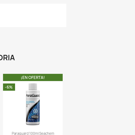
ongos, levaduras y enzimas entre otras muchas mas bacter
eneficas para el acuario.
 Eliminará los desechos dañinos en el agua (amoníaco, nitrit
ulfuro de hidrógeno) y promoverá una mejor digesti
etabolismo y capacidad antiestrés para sus peces.
 Este produdcto está formulado específicamente para acuar
 contiene una mezcla sinérgica de bacterias aeróbic
naeróbicas y facultativas que facilitan la descomposición
esechos orgánicos, amoníaco, nitrito y nitrato.
 Las bacterias nitrificantes también ayudarán en la prevenc
e enfermedades y disminuirán la tasa de mortalidad de 
eces.
A COMPRA INCLUYE:
 1 tarro de Nitrifying Bacteria de 200ML completamente sellad