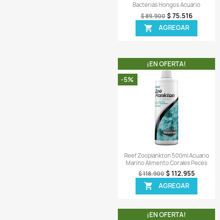
¡EN OFER
-16%