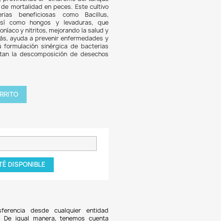
.155
5% DE DESCUENTO
trifying Bacteria de Aquadene es un producto diseñado para a
ua dulce, salada, plantados y estanques. Su función princ
lecer rápidamente un biofiltro, previniendo el "síndrome del
", que es la causa más común de mortalidad en peces. Este 
iene una mezcla de bacterias beneficiosas como Bac
obacillus, y Streptococcus, así como hongos y levadur
nan desechos nocivos como amoníaco y nitritos, mejorando la 
tabolismo de los peces. Además, ayuda a prevenir enferme
e la mortalidad, gracias a su formulación sinérgica de ba
icas y anaeróbicas que facilitan la descomposición de d
icos.
tidad

AGREGAR AL CARRITO
roducto NO disponible!