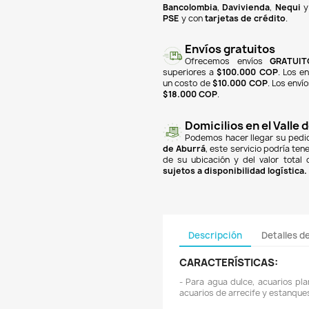
finan
Banc
PSE
y
super
un co
$18.