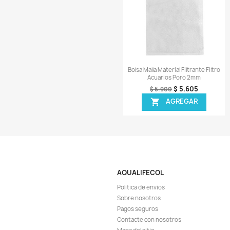
Vista r

Reef Zooplankton 5
Marino Alimento C
$ 1
$ 118.900
AGR

¡EN OFER
-5%
Vista r

Cupramine 250ml 