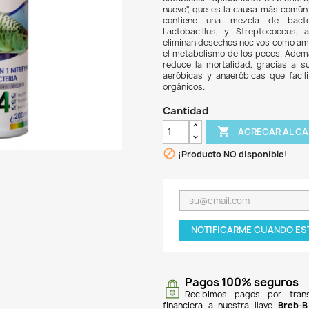
$ 33
El Ni
de ag
estab
nuevo
cont
Lact
elimi
el me
reduc
aerób
orgán
Can

¡P