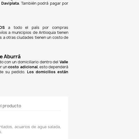
NOTIFICARME CUANDO ESTÉ DISPONIBLE
Pagos 100% seguros
Recibimos pagos por transferencia desde cualquier e
ciera a nuestra llave
Breb-B
. De igual manera, tenemos
olombia
,
Davivienda
,
Nequi
y
Daviplata
. También podrá pa
 con
tarjetas de crédito
.
Envíos gratuitos
Ofrecemos envíos
GRATUITOS
a todo el país por c
iores a
$100.000 COP
. Los envíos a municipios de Antioquia
sto de
$10.000 COP
. Los envíos a otras ciudades tienen un c
000 COP
.