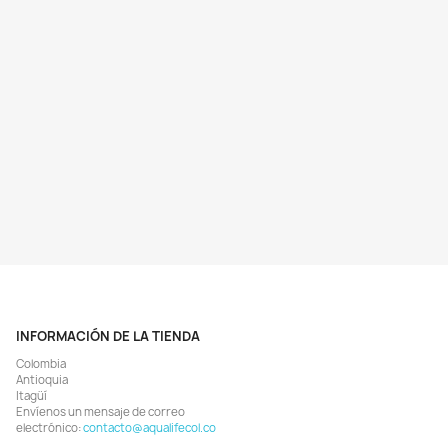
Vista rápida
Vista rápida


ptoguard X3 Acondicionador
Reef Trace 100ml Trazas Ag
a Calcio Tortugas Acuáticas
Salada Acuario Marino Arrec
$ 72.447
$ 38.446
$ 77.900
$ 40.900
AGREGAR
AGREGAR


¡EN OFERTA!
¡EN OFERTA!
%
-7%
¡PRODUCTO NO DISPONIB
Vista rápida
Vista rápida


k Start 118ml Cultivo Bacterias
Sera Toxivec 250ml Acondicio