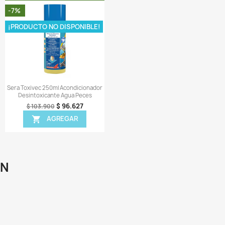
Vista rápida
Vista rápida


line Regulator 250gr Ajustador
Paraguard 100ml Seache
Regulador Ph Acuario
Medicamento Peces Bacteri
Hongos
$ 54.777
$ 58.900
$ 46.906
$ 49.900
AGREGAR

AGREGAR

¡EN OFERTA!
¡EN OFERTA!
-6%