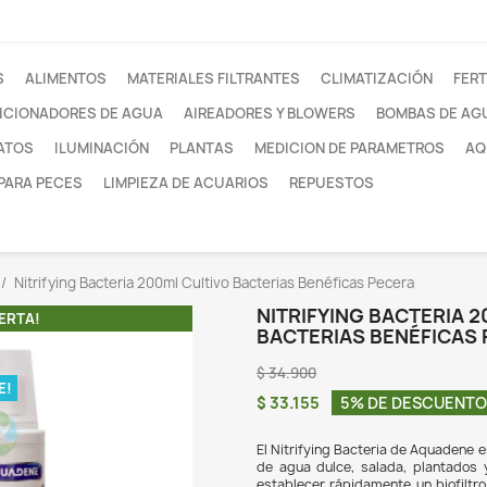
otros
FILTROS
ALIMENTOS
MATERIALES FILTRANTE
ACONDICIONADORES DE AGUA
AIREADORES Y
SUSTRATOS
ILUMINACIÓN
PLANTAS
MEDI
REDES PARA PECES
LIMPIEZA DE ACUARIOS
dores de agua
Nitrifying Bacteria 200ml Cultivo Bacteri
NIT
¡EN OFERTA!
BAC
$ 34
O DISPONIBLE!