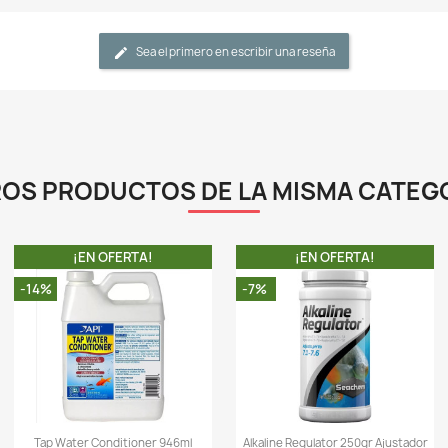
h
b
-
s
m
-
y
a
d
-
d
p
L
-
0)