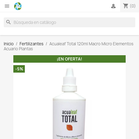

search
Inicio
Fertilizantes
Acualeaf Total 120ml Macro Mic
Acuario Plantas
¡EN OFERTA!
-5%