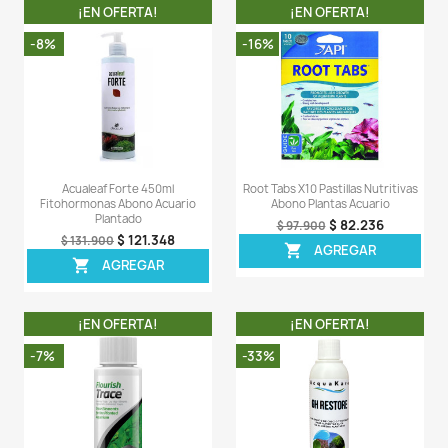
- La dosis semanal recomendada es 10ml por cada 100 
agua.
- Tener en cuenta que cada accionamiento de la válvula
a 1.2ml o 20 gotas a 1ml.
LA COMPRA INCLUYE:
- 1 tarro de Acualeaf Total de 120ML completamente sel
Comentarios (0)
Sea el primero en escribir una reseña