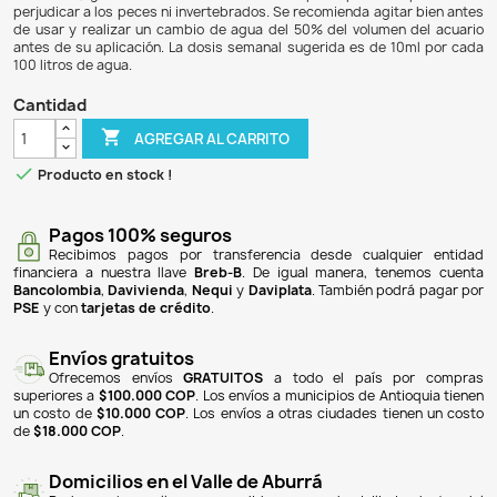
$ 44.900
$ 42.655
5% DE DESCUENTO
Acualeaf Total es un fertilizante completo diseñado p
plantados, que proporciona todos los macro y micr
esenciales que las plantas necesitan para crecer saludable
es ideal para acuarios con alta iluminación y un aport
dióxido de carbono (CO2). Este producto asegura un bala
nutrientes, garantizando una nutrición completa para la
perjudicar a los peces ni invertebrados. Se recomienda agi
de usar y realizar un cambio de agua del 50% del volume
antes de su aplicación. La dosis semanal sugerida es de 
100 litros de agua.
Cantidad

AGREGAR AL CARRITO

Producto en stock !