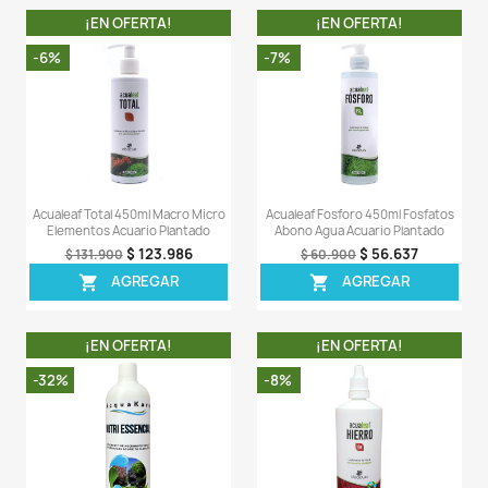
¡EN OFERTA!
¡EN OFERT
-7%
-33%
Flourish Trace 50ml Abono
Acquakare Gh Rest
Microelementos Acuario Plantado
Minerales Dureza Acua
$ 25.947
$ 9
$ 27.900
$ 14.900
AGREGAR
AGREG


¡EN OFERTA!
¡EN OFERT