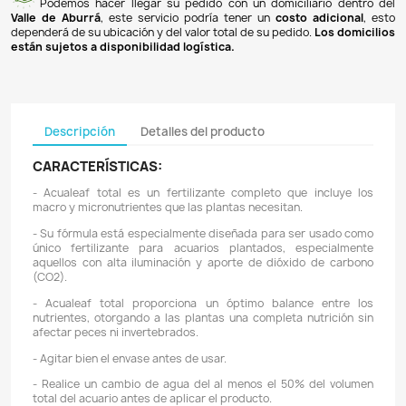
Pagos 100% seguros
Recibimos pagos por transferencia desde cualq
financiera a nuestra llave
Breb-B
. De igual manera, te
Bancolombia
,
Davivienda
,
Nequi
y
Daviplata
. También po
PSE
y con
tarjetas de crédito
.
Envíos gratuitos
Ofrecemos envíos
GRATUITOS
a todo el país 
superiores a
$100.000 COP
. Los envíos a municipios de An
un costo de
$10.000 COP
. Los envíos a otras ciudades ti
de
$18.000 COP
.
Domicilios en el Valle de Aburrá
Podemos hacer llegar su pedido con un domiciliar
Valle de Aburrá
, este servicio podría tener un
costo ad
dependerá de su ubicación y del valor total de su pedido.
L
están sujetos a disponibilidad logística.