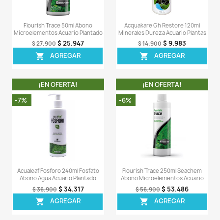
OTROS PRODUCTOS DE LA 
CATEGORIA
¡EN OFERTA!
¡EN OFERT
-8%
-16%
Acualeaf Forte 450ml
Root Tabs X10 Pastilla
Fitohormonas Abono Acuario
Abono Plantas A
Plantado
$ 82
$ 97.900
$ 121.348
$ 131.900
AGREG

AGREGAR
