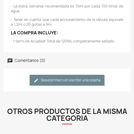
Descripción
Detalles del producto
CARACTERÍSTICAS:
- Acualeaf total es un fertilizante completo que in
macro y micronutrientes que las plantas necesitan.
- Su fórmula está especialmente diseñada para ser u
único fertilizante para acuarios plantados, espe
aquellos con alta iluminación y aporte de dióxido d
(CO2).
- Acualeaf total proporciona un óptimo balance e
nutrientes, otorgando a las plantas una completa nutr
afectar peces ni invertebrados.
- Agitar bien el envase antes de usar.
- Realice un cambio de agua del al menos el 50% de
total del acuario antes de aplicar el producto.