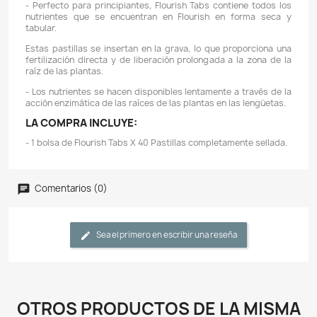
Descripción
Detalles del producto
CARACTERÍSTICAS:
- Flourish Tabs son tabletas estimulantes del crecimi
las raíces de las plantas.
- Contienen oligoelementos, aminoácidos y vitaminas es
Son ricos en hierro, manganeso, magnesio, calcio,
inositol, colina B12, biotina y otros factores q
determinado que son beneficiosos para las raíces de la
acuáticas.
- No contienen fosfatos ni nitratos que favor
proliferación de algas.
- Cada paquete de diez tabletas trata dos veces un
plantas de 12 X 30 pulgadas.