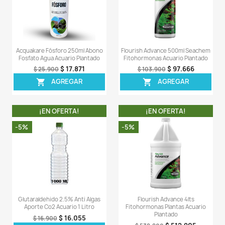
OTROS PRODUCTOS DE LA 
CATEGORIA
¡EN OFERTA!
¡EN OFERT
-6%
-32%
Flourish Iron 50ml Seachem
Acquakare Potasio 2
Hierro Abono Acuario Plantado
Acuario Plantado Pla