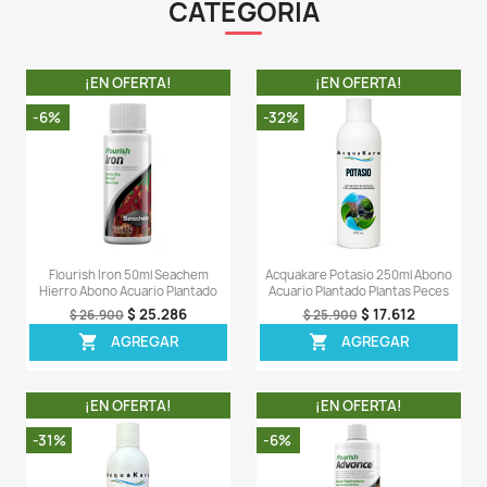
- Perfecto para principiantes, Flourish Tabs contiene 
nutrientes que se encuentran en Flourish en form
tabular.
Estas pastillas se insertan en la grava, lo que propor
fertilización directa y de liberación prolongada a la 
raíz de las plantas.
- Los nutrientes se hacen disponibles lentamente a tra
acción enzimática de las raíces de las plantas en las le
LA COMPRA INCLUYE:
- 1 bolsa de Flourish Tabs X 40 Pastillas completamente
Comentarios (0)
Sea el primero en escribir una reseña