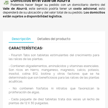
Pagos 100% seguros
Recibimos pagos por transferencia desde cualq
financiera a nuestra llave
Breb-B
. De igual manera, te
Bancolombia
,
Davivienda
,
Nequi
y
Daviplata
. También po
PSE
y con
tarjetas de crédito
.
Envíos gratuitos
Ofrecemos envíos
GRATUITOS
a todo el país 
superiores a
$100.000 COP
. Los envíos a municipios de An
un costo de
$10.000 COP
. Los envíos a otras ciudades ti
de
$18.000 COP
.
Domicilios en el Valle de Aburrá
Podemos hacer llegar su pedido con un domiciliar
Valle de Aburrá
, este servicio podría tener un
costo ad
dependerá de su ubicación y del valor total de su pedido.
L
están sujetos a disponibilidad logística.