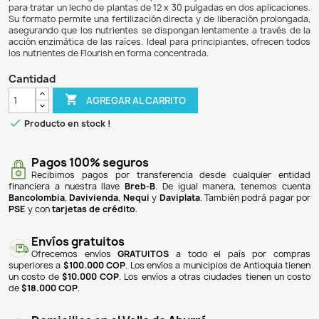
$ 194.900
$ 185.155
5% DE DESCUENTO
Flourish Tabs X40 son tabletas nutritivas diseñadas para
crecimiento de las raíces de las plantas acuáticas. Es
contienen una mezcla rica en oligoelementos, aminoácido
esenciales, incluyendo hierro, manganeso, magnesio y ca
beneficiosos para las plantas. Sin fosfatos ni nitratos, ayud
proliferación de algas. Cada paquete incluye 40 tabletas
para tratar un lecho de plantas de 12 x 30 pulgadas en dos
Su formato permite una fertilización directa y de liberaci
asegurando que los nutrientes se dispongan lentamente a
acción enzimática de las raíces. Ideal para principiantes,
los nutrientes de Flourish en forma concentrada.
Cantidad

AGREGAR AL CARRITO

Producto en stock !