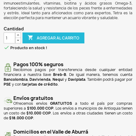
$ 69.900
$ 65.706
6% DE DESCUENTO
Goldfish Flakes de Tetra es un alimento premium para pece
respaldado por más de 70 años de experiencia en la nutric
Este producto ha sido optimizado para el éxito de los
peces, ofreciendo una fórmula que promueve un agua li
gracias a su fácil digestión y a la preservación del co
Además, incluye la tecnología ProCare, q
inmunoestimulantes, vitaminas, biotina y ácidos gra
fortaleciendo la salud y resistencia de los peces frente a
y estrés. Ideal tanto para aficionados como para expertos
elección perfecta para mantener un acuario vibrante y salu
Cantidad

AGREGAR AL CARRITO

Producto en stock !