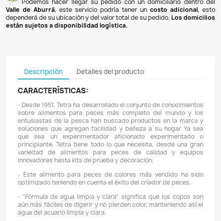
Pagos 100% seguros
Recibimos pagos por transferencia desde cualq
financiera a nuestra llave
Breb-B
. De igual manera, te
Bancolombia
,
Davivienda
,
Nequi
y
Daviplata
. También po
PSE
y con
tarjetas de crédito
.
Envíos gratuitos
Ofrecemos envíos
GRATUITOS
a todo el país 
superiores a
$100.000 COP
. Los envíos a municipios de An
un costo de
$10.000 COP
. Los envíos a otras ciudades ti
de
$18.000 COP
.
Domicilios en el Valle de Aburrá
Podemos hacer llegar su pedido con un domiciliar
Valle de Aburrá
, este servicio podría tener un
costo ad
dependerá de su ubicación y del valor total de su pedido.
L
están sujetos a disponibilidad logística.