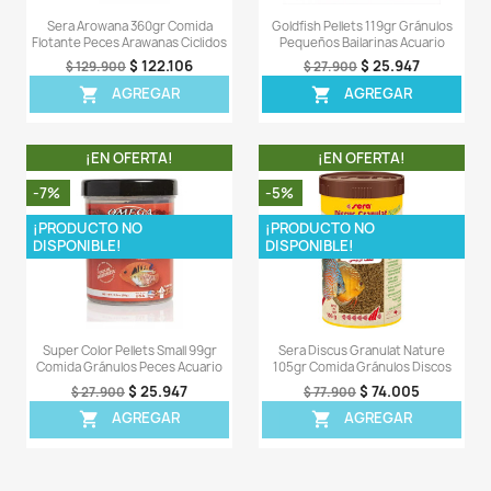
-38%
-25%
¡PRODUCTO NO
DISPONIBLE!
Sera Cichlids Sticks Nature 52gr
Tropical Tanganyika 
Comida Ciclidos Acuario
Comida Ciclidos A
$ 37.138
$ 71
$ 59.900
$ 94.900
AGREGAR
AGREG


¡EN OFERTA!
¡EN OFERT
-7%
-6%
¡PRODUCTO NO
DISPONIBLE!