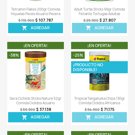
OTROS PRODUCTOS DE LA 
CATEGORIA
¡EN OFERTA!
¡EN OFERT
-7%
-8%
¡PRODUCTO NO
DISPONIBLE!
Reptomin 270gr Comida Ranas
Tetra Cichlid Sticks
Tortugas Reptiles Salamandras
Cíclidos Pecera 
$ 111.507
$ 34
$ 119.900
$ 37.900
AGREGAR
AGREG

