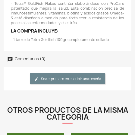
Descripción
Detalles del producto
CARACTERÍSTICAS:
- Desde 1951, Tetra ha desarrollado el conjunto de con
sobre alimentos para peces más completo del mun
entusiastas de la pesca han buscado productos en l
soluciones que agregan facilidad y belleza a su hog
que sea un experimentador aficionado experim
principiante, Tetra tiene todo lo que necesita, desde
variedad de alimentos para peces de calidad y
innovadores hasta kits de prueba y decoración.
- Este alimento para peces de colores más vendid
optimizado teniendo en cuenta el éxito del criador de p
- "Fórmula de agua limpia y clara" significa que los 
aún más fáciles de digerir y no pierden color, mantenie
agua del acuario limpia y clara.