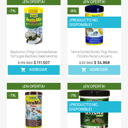
- Tetra® GoldFish Flakes continúa elaborándose co
patentado que mejora la salud. Esta combinación p
inmunoestimulantes, vitaminas, biotina y ácidos gras
3 está diseñada a medida para fortalecer la resistenc
peces a las enfermedades y el estrés.
LA COMPRA INCLUYE:
- 1 tarro de Tetra Goldfish 100gr completamente sellado
Comentarios (0)
Sea el primero en escribir una reseña