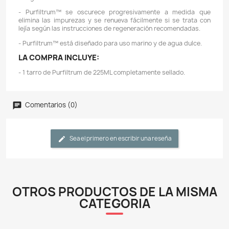
Descripción
Detalles del producto
CARACTERÍSTICAS:
- Purfiltrum™ es un polímero sintético macroporoso 
elimina las impurezas orgánicas solubles e insolubles
de 5 a 10 veces más rápido y más completamente que 
demás productos de la competencia.
- Es la resina de filtración orgánica de mayor capaci
mercado que supera incluso a Seachem Purigen®, unie
un 10 y un 15 % más de material orgánico.
- Purfiltrum™ controla el amoníaco, los nitritos y los n
eliminar los desechos orgánicos nitrogenados qu
contrario, se convertirían en estos químicos dañinos.
- Purfiltrum™ no reducirá los niveles de oligoel
aumenta significativamente el redox. Pule el agua a un
sin igual.