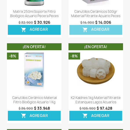
OTROS PRODUCTOS DE LA 
CATEGORIA
¡EN OFERTA!
¡EN OFERT
-7%
-6%
Canutillos Cerámico Material
Siporax Bio Active 21
Filtro Biológico Acuario 750 Gr
Filtro Acuario Pec
$ 32.457
$ 92
$ 34.900
$ 97.900
AGREGAR
AGREG

