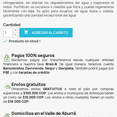
$ 142.900
$ 134.326
6% DE DESCUENTO
Purfiltrum es un innovador polímero sintético macropo
para la filtración de acuarios, que elimina impurezas orgá
de manera más eficiente que otros productos del 
capacidad de absorción supera a la de Seachem Purigen
entre un 10 y un 15 % más de material orgánico. Este prod
los niveles de amoníaco, nitritos y nitratos al elimi
nitrogenados, sin afectar los oligoelementos del agua y
redox. Purfiltrum se oscurece a medida que filtra y pued
fácilmente con lejía. Es apto para acuarios de agua du
garantizando una claridad excepcional del agua.
Cantidad

AGREGAR AL CARRITO

Producto en stock !