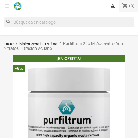

search
Inicio
Materiales filtrantes
Purfiltrum 225 Ml Aquavit
Nitratos Filtración Acuario
¡EN OFERTA!
-6%