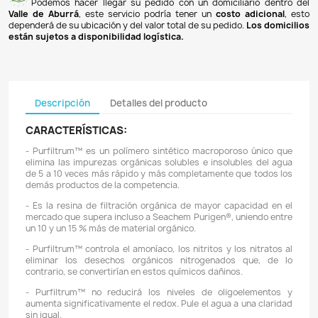
Pagos 100% seguros
Recibimos pagos por transferencia desde cualq
financiera a nuestra llave
Breb-B
. De igual manera, te
Bancolombia
,
Davivienda
,
Nequi
y
Daviplata
. También po
PSE
y con
tarjetas de crédito
.
Envíos gratuitos
Ofrecemos envíos
GRATUITOS
a todo el país 
superiores a
$100.000 COP
. Los envíos a municipios de An
un costo de
$10.000 COP
. Los envíos a otras ciudades ti
de
$18.000 COP
.
Domicilios en el Valle de Aburrá
Podemos hacer llegar su pedido con un domiciliar
Valle de Aburrá
, este servicio podría tener un
costo ad
dependerá de su ubicación y del valor total de su pedido.
L
están sujetos a disponibilidad logística.