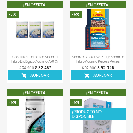
- Purfiltrum™ se oscurece progresivamente a me
elimina las impurezas y se renueva fácilmente si se 
lejía según las instrucciones de regeneración recomen
- Purfiltrum™ está diseñado para uso marino y de agua
LA COMPRA INCLUYE:
- 1 tarro de Purfiltrum de 225ML completamente sellado
Comentarios (0)
Sea el primero en escribir una reseña