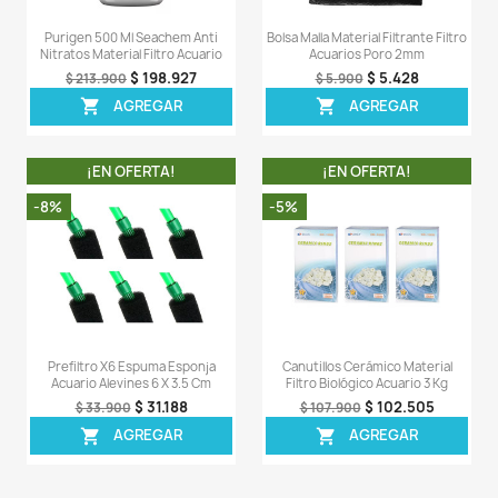
-8%
-8%
Canutillos Cerámico Material
K2 Kaldnes 1kg Materi
Filtro Biológico Acuario 1 Kg
Estanques Lagos 
$ 33.948
$ 9
$ 36.900
$ 105.900
AGREGAR
AGREG


¡EN OFERTA!
¡EN OFERT
-7%
-5%