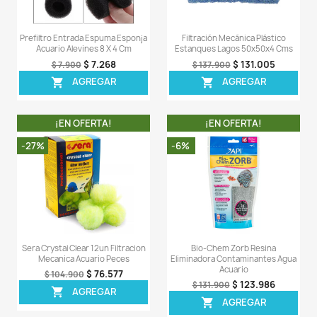
- La espuma de filtración es segura para mascotas ac
está hecha sin colorantes.
LA COMPRA INCLUYE:
- 1 Espuma negra de 35PPI de tamaño 25CMs x 25CMs 
Comentarios (0)
Sea el primero en escribir una reseña
OTROS PRODUCTOS DE LA 
CATEGORIA