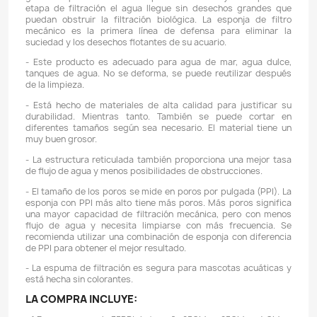
Descripción
Detalles del producto
TAMAÑO: 25 CMs x 25 CMs x 4 CMs
POROSIDAD: 35 PPI
**** NOTA IMPORTANTE: El corte de la esponja se hac
por lo tanto está sujeta a errores, la espuma que usted
se garantiza que sea EXACTAMENTE de 25 CMs X 25 
unas que pueden salir de 25 CMs X 25 CMs, mientr
otras que salgan de 24.0 CMs X 23.5 CMs, 24.5 CMs X 
23.5 CMs X 23.5 CMs, 24.5 CMs X 26 CMs (son solo e
Es decir, puede haber una leve desviación en la medida.
CARACTERÍSTICAS:
- Utilice este medio de filtración mecánica en la prim
de filtrado, de esta manera garantizará que las partí
grandes queden en esta etapa de filtración y a s