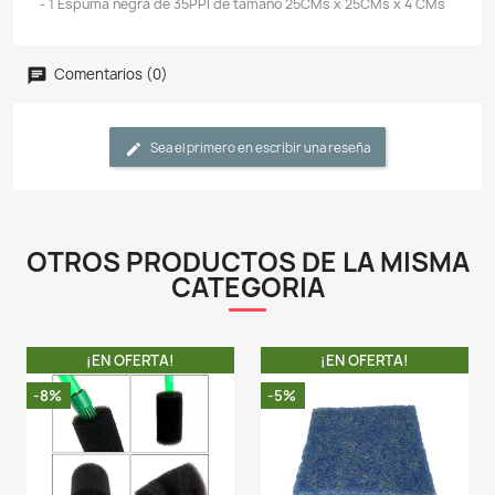
etapa de filtración el agua llegue sin desechos gr
puedan obstruir la filtración biológica. La esponja 
mecánico es la primera línea de defensa para eli
suciedad y los desechos flotantes de su acuario.
- Este producto es adecuado para agua de mar, ag
tanques de agua. No se deforma, se puede reutiliza
de la limpieza.
- Está hecho de materiales de alta calidad para just
durabilidad. Mientras tanto. También se puede c
diferentes tamaños según sea necesario. El material
muy buen grosor.
- La estructura reticulada también proporciona una m
de flujo de agua y menos posibilidades de obstruccion
- El tamaño de los poros se mide en poros por pulgada 
esponja con PPI más alto tiene más poros. Más poros 
una mayor capacidad de filtración mecánica, pero 
flujo de agua y necesita limpiarse con más frecu
recomienda utilizar una combinación de esponja con d
de PPI para obtener el mejor resultado.