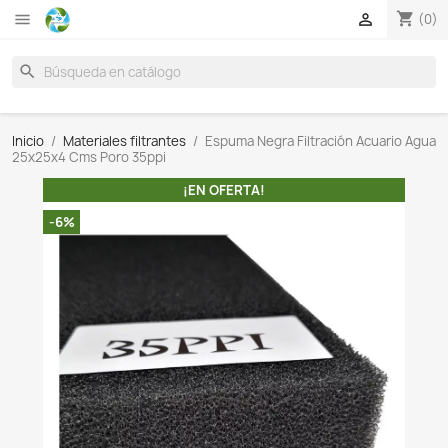

search
Inicio
Materiales filtrantes
Espuma Negra Filtración
25x25x4 Cms Poro 35ppi
¡EN OFERTA!
-6%