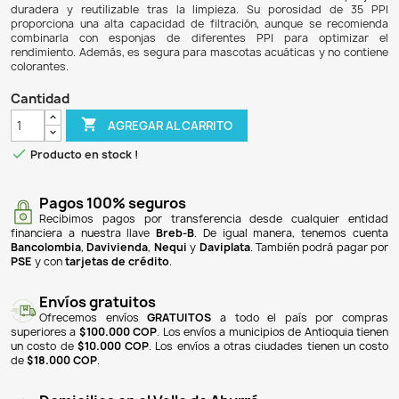
$ 24.900
$ 23.406
6% DE DESCUENTO
La espuma negra de filtración para acuarios es un medio m
para la primera etapa de filtrado, eliminando partícu
asegurando que el agua llegue limpia a la siguiente fase 
biológica. Es adecuada para agua dulce y salada, y s
reticulada permite un excelente flujo de agua, 
obstrucciones. Fabricada con materiales de alta calidad, e
duradera y reutilizable tras la limpieza. Su porosid
proporciona una alta capacidad de filtración, aunque 
combinarla con esponjas de diferentes PPI para o
rendimiento. Además, es segura para mascotas acuáticas 
colorantes.
Cantidad

AGREGAR AL CARRITO

Producto en stock !