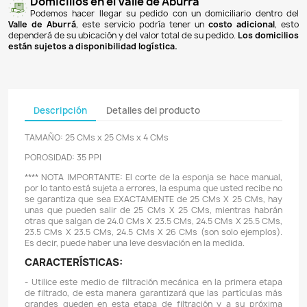
Pagos 100% seguros
Recibimos pagos por transferencia desde cualq
financiera a nuestra llave
Breb-B
. De igual manera, te
Bancolombia
,
Davivienda
,
Nequi
y
Daviplata
. También po
PSE
y con
tarjetas de crédito
.
Envíos gratuitos
Ofrecemos envíos
GRATUITOS
a todo el país 
superiores a
$100.000 COP
. Los envíos a municipios de An
un costo de
$10.000 COP
. Los envíos a otras ciudades ti
de
$18.000 COP
.
Domicilios en el Valle de Aburrá
Podemos hacer llegar su pedido con un domiciliar
Valle de Aburrá
, este servicio podría tener un
costo ad
dependerá de su ubicación y del valor total de su pedido.
L
están sujetos a disponibilidad logística.