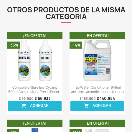
ejemplo, precipita el magnesio como hidróxido de 
mientras que los carbonatos en exceso lo precipi
carbonato de magnesio. En ambos casos, esto signifi
magnesio que estaba presente en el agua ya no está di
De los dos, hidróxido de magnesio y carbonato de mag
primero es más problemático; es extremadamente i
Una vez que el magnesio ha precipitado como hidr
magnesio, nunca se volverá a disolver. El carbonato de
se volverá a disolver; sin embargo, lo hace lentamente.
aunque volverá a la solución, habrá una porción signif
tiempo en la que los niveles de magnesio se agotarán.
LA COMPRA INCLUYE:
- 1 tarro de Reef Advantage Magnesium d
completamente sellado.
Comentarios (0)