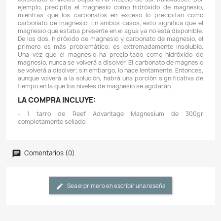
Descripción
Detalles del producto
CARACTERÍSTICAS:
- Reef Advantage Magnesium es una mezcla op
concentrada (80,000 ppm) de sales de magnesio, c
sulfato diseñada para restaurar los niveles ago
magnesio con un impacto mínimo en las proporcione
que se encuentran en el agua de mar natural.
- Reef Advantage Magnesium no contiene amoníaco. E
contaminante común en todos los suplementos de 
líquido en el mercado.
- Los niveles de magnesio severamente agotados (por 
800 mg/L) pueden causar niveles de pH reduci
incapacidad de mantener los niveles adecuados de 
Las causas más frecuentes de deficiencia de magnes
uso de kalkwasser, la sobredosis frecuente de un a
carbonato o niveles bajos en la mezcla de sal. Kalkwa