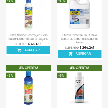
Sea el primero en escribir una reseña
OTROS PRODUCTOS DE LA 
CATEGORIA
¡EN OFERTA!
¡EN OFERT
-33%
-14%