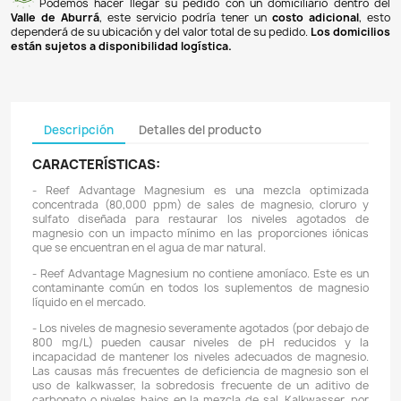
Pagos 100% seguros
Recibimos pagos por transferencia desde cualq
financiera a nuestra llave
Breb-B
. De igual manera, te
Bancolombia
,
Davivienda
,
Nequi
y
Daviplata
. También po
PSE
y con
tarjetas de crédito
.
Envíos gratuitos
Ofrecemos envíos
GRATUITOS
a todo el país 
superiores a
$100.000 COP
. Los envíos a municipios de An
un costo de
$10.000 COP
. Los envíos a otras ciudades ti
de
$18.000 COP
.
Domicilios en el Valle de Aburrá
Podemos hacer llegar su pedido con un domiciliar
Valle de Aburrá
, este servicio podría tener un
costo ad
dependerá de su ubicación y del valor total de su pedido.
L
están sujetos a disponibilidad logística.