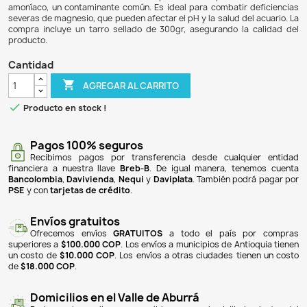
$ 48.900
$ 44.988
8% DE DESCUENTO
Reef Advantage Magnesium es un suplemento con
magnesio diseñado para acuarios marinos, con una mezc
de sales de magnesio, cloruro y sulfato (80,000 ppm). S
permite restaurar los niveles de magnesio de mane
minimizando el impacto en las proporciones iónicas de
natural. A diferencia de otros suplementos líquidos,
amoníaco, un contaminante común. Es ideal para combatir
severas de magnesio, que pueden afectar el pH y la salud d
compra incluye un tarro sellado de 300gr, asegurando l
producto.
Cantidad

AGREGAR AL CARRITO

Producto en stock !