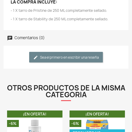
- La mezcla bacteriana del Pristine puede adaptarse a
duros o con poco oxígeno y continuar multiplic
mejorando las condiciones del agua.
- Seachem Prime no es ácido y no afectará el pH.
- Seachem Stability establecerá de forma rápida y 
biofiltro del acuario en sistemas marinos y de ag
previniendo así la causa número uno de muerte de 
"síndrome del tanque nuevo".
- Stability está formulado específicamente para el 
contiene una mezcla sinérgica de bacterias ae
anaeróbicas y facultativas que facilitan la descompo
desechos orgánicos, amoníaco, nitrito y nitrato.
- Las condiciones necesarias para el crecimiento de 
bacterianas de Stability abarcan un rango muy ampli
otras bacterias comienzan a morir (generalmente 
cargas orgánicas causadas por la muerte desconoc
organismo), la estabilidad simplemente se vuelve más e