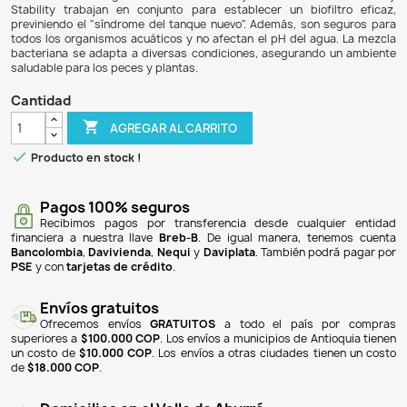
$ 118.900
$ 110.577
7% DE DESCUENTO
El Combo Stability Pristine de 250ml es un producto d
mejorar la calidad del agua en acuarios de agua dulce y sa
bio-aumentación. Contiene bacterias beneficiosas que d
exceso de alimentos, desechos y detritos, reduciend
nocivos como amoníaco, nitratos y nitritos, lo que ayuda 
crecimiento de organismos indeseables y enfermedades
Stability trabajan en conjunto para establecer un biof
previniendo el "síndrome del tanque nuevo". Además, son
todos los organismos acuáticos y no afectan el pH del ag
bacteriana se adapta a diversas condiciones, asegurand
saludable para los peces y plantas.
Cantidad

AGREGAR AL CARRITO

Producto en stock !