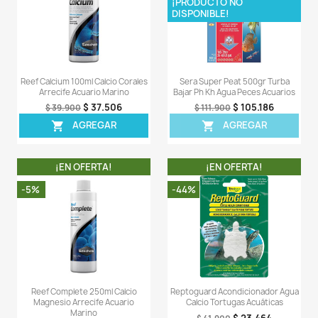
- Las bacterias empleadas por Stability no fijan az
producen sulfuro de hidrógeno tóxico. La estabi
completamente inofensiva para todos los organismos a
así como para las plantas acuáticas, por lo que no hay 
uso excesivo.
LA COMPRA INCLUYE:
- 1 X tarro de Pristine de 250 ML completamente sellado
- 1 X tarro de Stability de 250 ML completamente sellad
Comentarios (0)
Sea el primero en escribir una reseña