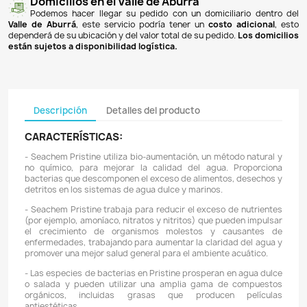
Pagos 100% seguros
Recibimos pagos por transferencia desde cualq
financiera a nuestra llave
Breb-B
. De igual manera, te
Bancolombia
,
Davivienda
,
Nequi
y
Daviplata
. También po
PSE
y con
tarjetas de crédito
.
Envíos gratuitos
Ofrecemos envíos
GRATUITOS
a todo el país 
superiores a
$100.000 COP
. Los envíos a municipios de An
un costo de
$10.000 COP
. Los envíos a otras ciudades ti
de
$18.000 COP
.
Domicilios en el Valle de Aburrá
Podemos hacer llegar su pedido con un domiciliar
Valle de Aburrá
, este servicio podría tener un
costo ad
dependerá de su ubicación y del valor total de su pedido.
L
están sujetos a disponibilidad logística.