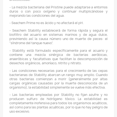
Descripción
Detalles del producto
CARACTERÍSTICAS:
- Seachem Pristine utiliza bio-aumentación, un método 
no químico, para mejorar la calidad del agua. Pr
bacterias que descomponen el exceso de alimentos, d
detritos en los sistemas de agua dulce y marinos.
- Seachem Pristine trabaja para reducir el exceso de n
(por ejemplo, amoníaco, nitratos y nitritos) que puede
el crecimiento de organismos molestos y caus
enfermedades, trabajando para aumentar la claridad d
promover una mejor salud general para el ambiente acu
- Las especies de bacterias en Pristine prosperan en a
o salada y pueden utilizar una amplia gama de co
orgánicos, incluidas grasas que producen p
antiestéticas.