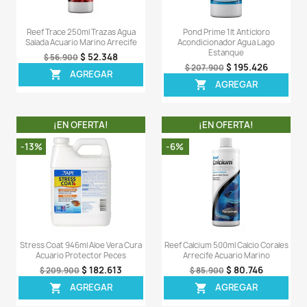
Proper Ph 7.5 260gr Ajustador
Reef Dip 250ml Yod
Regulador Ph Acuario Peces
Desinfectante Corale
$ 77.805
$ 9
$ 81.900
$ 102.900
AGREGAR
AGREG


¡EN OFERTA!
¡EN OFERT
-5%
-5%