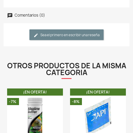
Descripción
Detalles del producto
CARACTERÍSTICAS:
- Alkaline Buffer es un tampón sin fosfato para elevar 
alcalinidad (KH). Si busca apuntar a un pH específico,
con Acid Buffer.
- Estos amortiguadores están diseñados para el
plantado o para aguas muy duras donde los amortigu
fosfato pueden presentar un problema de algas o turbi
- Alkaline Buffer es suave, seguro y mejora el ambient
dulce.
- Para ajustar el pH gradualmente, use Alkaline Buffer
Acid Buffer. Cuando se usan juntos para apuntar
específico, utilice la tabla de proporciones sugerida.
LA COMPRA INCLUYE:
- 1 tarro de Alkaline Buffer de 300 GR completamente se