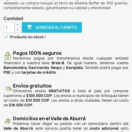
$ 57.900
$ 54.426
6% DE DESCUENTO
Alkaline Buffer es un producto diseñado para elevar el pH y 
(KH) en acuarios, especialmente en acuarios plantados o e
donde los fosfatos pueden causar problemas de algas. Es
fosfato es suave y seguro, mejorando el ambiente del agu
un ajuste preciso del pH, se recomienda usarlo junto con
siguiendo la tabla de proporciones sugerida para al
deseado. La compra incluye un tarro de Alkaline Buffer d
completamente sellado, garantizando su calidad y efectivi
Cantidad

AGREGAR AL CARRITO

Producto en stock !