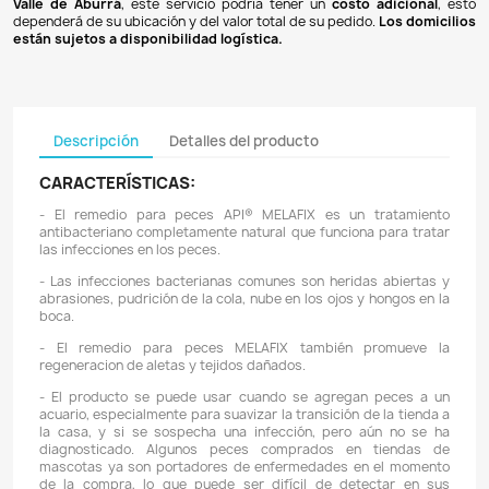
Pagos 100% seguros
Recibimos pagos por transferencia desde cualq
financiera a nuestra llave
Breb-B
. De igual manera, te
Bancolombia
,
Davivienda
,
Nequi
y
Daviplata
. También po
PSE
y con
tarjetas de crédito
.
Envíos gratuitos
Ofrecemos envíos
GRATUITOS
a todo el país 
superiores a
$100.000 COP
. Los envíos a municipios de An
un costo de
$10.000 COP
. Los envíos a otras ciudades ti
de
$18.000 COP
.
Domicilios en el Valle de Aburrá
Podemos hacer llegar su pedido con un domiciliar
Valle de Aburrá
, este servicio podría tener un
costo ad
dependerá de su ubicación y del valor total de su pedido.
L
están sujetos a disponibilidad logística.