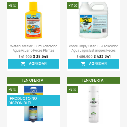
primeras etapas.
- El remedio para peces API MELAFIX no afectará nega
al filtro biológico, no alterará el pH ni decolorará el agua
LA COMPRA INCLUYE:
- 1 tarro de Melafix de 473ml (16 OZ) completamente se
Comentarios (0)
Sea el primero en escribir una reseña
OTROS PRODUCTOS DE LA 