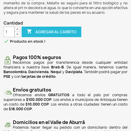
$ 154.900
$ 130.116
16% DE DESCUENTO
Melafix es un tratamiento antibacteriano natural diseñad
infecciones en peces, como heridas abiertas, pudrición
hongos en la boca. Este producto no solo combate infeccio
también promueve la regeneración de aletas y tejidos daña
para usar al introducir nuevos peces en el acuario, ayudan
su adaptación y prevenir enfermedades que pueden no ser
momento de la compra. Melafix es seguro para el filtro b
altera el pH ni decolora el agua, lo que lo convierte en una o
y segura para mantener la salud de los peces en su acuario
Cantidad

AGREGAR AL CARRITO

Producto en stock !