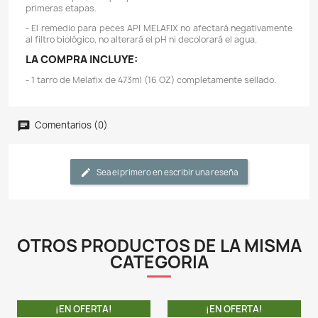
Descripción
Detalles del producto
CARACTERÍSTICAS:
- El remedio para peces API® MELAFIX es un tra
antibacteriano completamente natural que funciona pa
las infecciones en los peces.
- Las infecciones bacterianas comunes son heridas a
abrasiones, pudrición de la cola, nube en los ojos y ho
boca.
- El remedio para peces MELAFIX también pro
regeneracion de aletas y tejidos dañados.
- El producto se puede usar cuando se agregan pe
acuario, especialmente para suavizar la transición de l
la casa, y si se sospecha una infección, pero aún
diagnosticado. Algunos peces comprados en ti
mascotas ya son portadores de enfermedades en el
de la compra, lo que puede ser difícil de detect