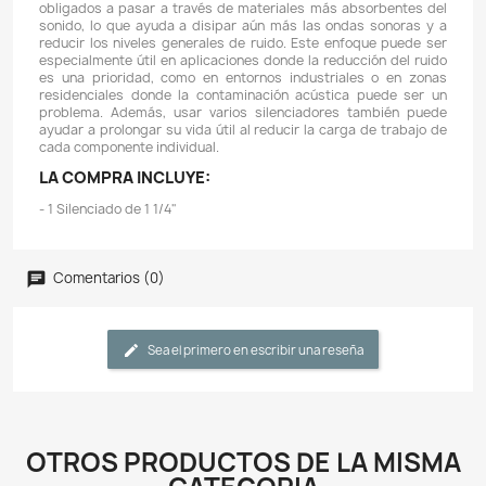
Descripción
Detalles del producto
DIAMETRO: 1 1/4" (1,25 Pulgadas)
CARACTERÍSTICAS:
- Un silenciador se instala típicamente en la entrada d
blower para reducir el ruido generado por el proceso d
- Funciona forzando el aire de entrada a través de una
deflectores, lo que provoca que las ondas sonoras se
entre sí y reduce los niveles generales de ruido.
- Además de reducir el ruido, un silenciador tamb
ayudar a mejorar la calidad del aire que entra al so
eliminar partículas y otros contaminantes.
- Usar varios silenciadores conectados entre sí es 
más eficaz de reducir los niveles de ruido que usar un
conectar varios silenciadores en serie, los gase