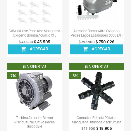
OTROS PRODUCTOS DE LA 
CATEGORIA
¡EN OFERTA!
¡EN OFERT
-5%
-6%
¡PRODUCTO NO
DISPONIBLE!
Turbina Aireador Blower
Filtro Carcasa Metál
Piscicultura Cultivo Peces
Aire Blower Turbina