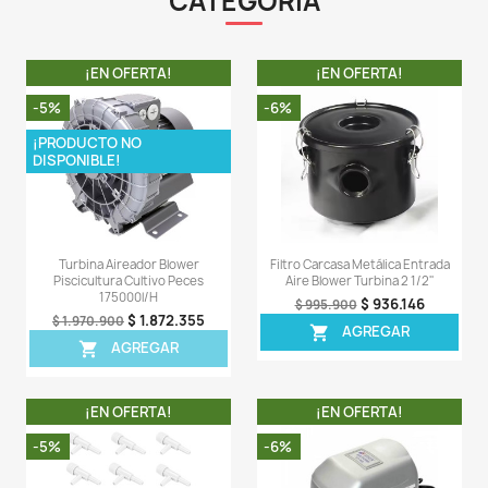
obligados a pasar a través de materiales más absorb
sonido, lo que ayuda a disipar aún más las ondas so
reducir los niveles generales de ruido. Este enfoque 
especialmente útil en aplicaciones donde la reducción 
es una prioridad, como en entornos industriales o
residenciales donde la contaminación acústica pue
problema. Además, usar varios silenciadores tamb
ayudar a prolongar su vida útil al reducir la carga de 
cada componente individual.
LA COMPRA INCLUYE:
- 1 Silenciado de 1 1/4"
Comentarios (0)
Sea el primero en escribir una reseña