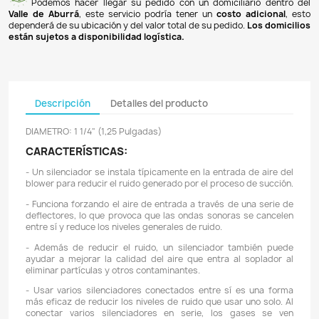
Pagos 100% seguros
Recibimos pagos por transferencia desde cualq
financiera a nuestra llave
Breb-B
. De igual manera, te
Bancolombia
,
Davivienda
,
Nequi
y
Daviplata
. También po
PSE
y con
tarjetas de crédito
.
Envíos gratuitos
Ofrecemos envíos
GRATUITOS
a todo el país 
superiores a
$100.000 COP
. Los envíos a municipios de An
un costo de
$10.000 COP
. Los envíos a otras ciudades ti
de
$18.000 COP
.
Domicilios en el Valle de Aburrá
Podemos hacer llegar su pedido con un domiciliar
Valle de Aburrá
, este servicio podría tener un
costo ad
dependerá de su ubicación y del valor total de su pedido.
L
están sujetos a disponibilidad logística.