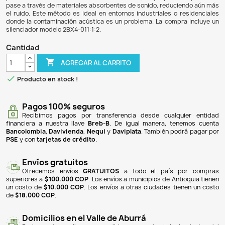
$ 277.900
$ 264.005
5% DE DESCUENTO
El silenciador de entrada de aire para blower de 1 1/4" (1
está diseñado para reducir el ruido generado durante 
succión. Funciona mediante deflectores que cancelan las o
disminuyendo así los niveles de ruido. Además, mejora la ca
al eliminar partículas y contaminantes. Para una mayor
pueden conectar varios silenciadores en serie, lo que permi
pase a través de materiales absorbentes de sonido, reduc
el ruido. Este método es ideal en entornos industriales o 
donde la contaminación acústica es un problema. La comp
silenciador modelo 2BX4-011:1:2.
Cantidad

AGREGAR AL CARRITO

Producto en stock !