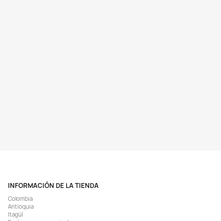
Vista rápida
Vista rápida


id Pellets 2lb Comida Gránulos
Alimentador Comedero Autom
Pequeños Peces Cíclidos
Acuario Comida Peces 200
$ 158.766
$ 155.217
$ 168.900
$ 166.900
AGREGAR
AGREGAR


BIEN COMPRARON
¡EN OFERTA!
¡EN OFERTA!
-7%