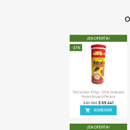
¡PRODUCTO NO D
Vista r

Super Color Flakes
Hojuelas Peces Ac
$ 1
$ 12.900
AGR

¡EN OFER
-8%
¡PRODUCTO NO D