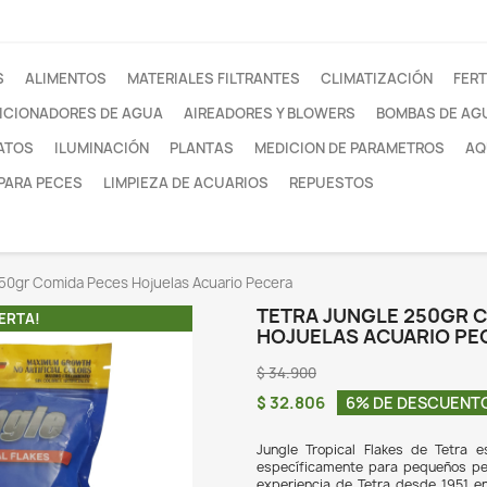
otros
FILTROS
ALIMENTOS
MATERIALES FILTRANTE
ACONDICIONADORES DE AGUA
AIREADORES Y
SUSTRATOS
ILUMINACIÓN
PLANTAS
MEDI
REDES PARA PECES
LIMPIEZA DE ACUARIOS
Tetra Jungle 250gr Comida Peces Hojuelas Acuario Pecer
TET
¡EN OFERTA!
HO
$ 34