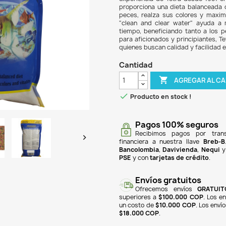
$ 3
Jungl
espec
exper
propo
peces
"clea
tiemp
para 
quien
Can

Pr