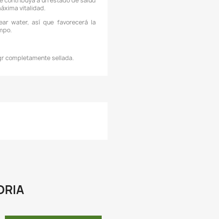
CARACTERÍSTICAS:
 Desde 1951, Tetra ha desarrollado el conjunto de conocimien
obre alimentos para peces más completo del mundo y 
ntusiastas de la pesca han buscado productos en la marc
oluciones que agregan facilidad y belleza a su hogar Ya sea 
ea un experimentador aficionado experimentado o principian
etra tiene todo lo que necesita, desde una gran variedad
limentos para peces de calidad y equipos innovadores hasta k
e prueba y decoración.
 Tetra Jungle es un alimento para peces especialme
ormulado y recomendado para pequeños peces de cardumen.
 Esta comida para peces será ideal para aportar una di
utricionalmente balanceada que contribuya a un estado de sa
ptimo, colores que resalten y máxima vitalidad.
 Es una fórmula clean and clear water, así que favorecerá
impieza del tanque por más tiempo.