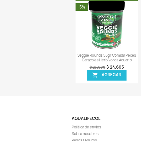
Vista r

Tetra Selection 4 En
Peces Acuario
$ 
$ 29.900
AGR

¡EN OFER
-21%