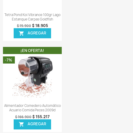
¡EN OFERTA!
¡EN OFERTA!
-5%
ODUCTO NO DISPONIBLE!
Vista rápida
Vista rápida


a Gvg-Mix Nature 60gr Snack
Sera Raffy P Nature 500gr Co
Golosina Peces Acuario
Tortugas Acuáticas Acuari
$ 67.068
$ 94.905
$ 72.900
$ 99.900
AGREGAR
AGREGAR


¡EN OFERTA!
¡EN OFERTA!
-5%