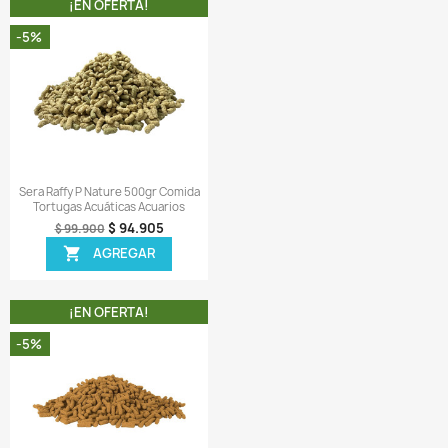
A COMPRA INCLUYE:
 1 bolsa de Tetra Jungle de 250gr completamente sellada.
ir una reseña
 MISMA CATEGORIA