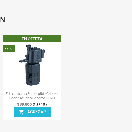
Vista rápida
Vista rápida


tomin 2 Libras Comida Ranas
Tetra Pond Koi Vibrance 100gr
rtugas Reptiles Salamandras
Estanque Carpas Goldfish
$ 248.308
$ 18.905
$ 269.900
$ 19.900
AGREGAR
AGREGAR


¡EN OFERTA!
¡EN OFERTA!
-7%