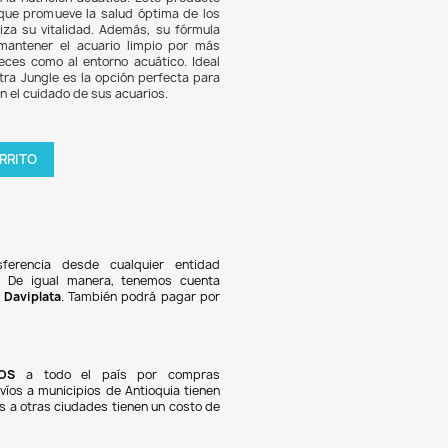
2.806
6% DE DESCUENTO
e Tropical Flakes de Tetra es un alimento en hojuelas d
íficamente para pequeños peces de cardumen, respaldado
iencia de Tetra desde 1951 en la nutrición acuática. Este p
rciona una dieta balanceada que promueve la salud óptima
, realza sus colores y maximiza su vitalidad. Además, su 
n and clear water" ayuda a mantener el acuario limpio 
o, beneficiando tanto a los peces como al entorno acuático
aficionados y principiantes, Tetra Jungle es la opción perfec
es buscan calidad y facilidad en el cuidado de sus acuarios.
tidad

AGREGAR AL CARRITO
oducto en stock !
Pagos 100% seguros
Recibimos pagos por transferencia desde cualquier e