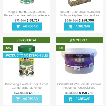
TA!
¡EN OFERTA!
-6%
-8%
ISPONIBLE!
¡PR
ápida
Vista rápida

an D-50 Plus
Sera Discus Granules Nature 100gr
Ser
ces Discos
Comida Gránulos Discos
51.708
$ 18.706
$ 19.900
EGAR
AGREGAR

TA!
¡EN OFERTA!
-7%
-8%