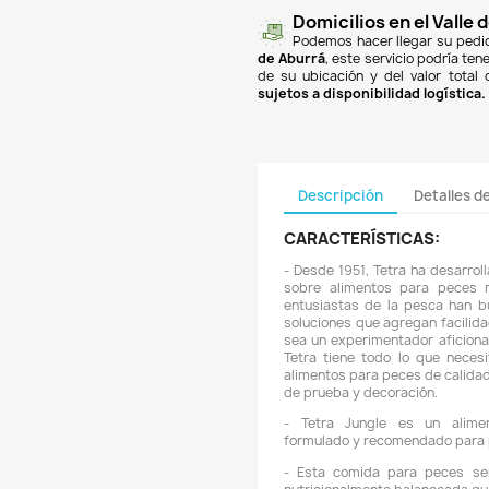

finan
Banc
PSE
y
super
un co
$18.
de A
de su
sujet