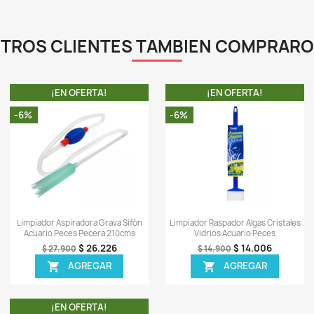
ISPONIBLE!
ápida
Vista rápida

 12gr Comida
Veggie Rounds 227gr Comida
Rep
uario Pecera
Peces Caracoles Herbívoros Pecera
To
2.126
$ 68.727
$ 73.900
EGAR
AGREGAR

TA!
¡EN OFERTA!
-5%
-6%
ISPONIBLE!
¡PRODUCTO NO DISPONIBLE!