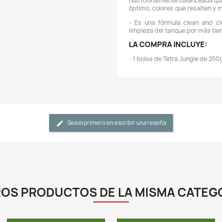
-
s
e
s
s
T
a
d
-
f
-
n
ó
-
l