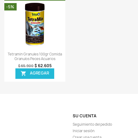
ápida
Vista rápida

 1 45gr Comida
Pleco Veggie Wafers 110gr Cuchas
Cichl
 Pecera
Coridoras Botias Fondo
27.508
$ 45.505
$ 47.900
EGAR
AGREGAR

OTROS CLIENTES TAM
TA!
¡EN OFERTA!
-6%
-6%