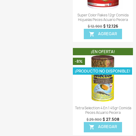
¡EN OFER
-8%
¡PRODUCTO NO D
Vista r

Tropical Discus Gr
440gr Comida Pe
$ 1
$ 164.900
AGR

¡EN OFER
-6%