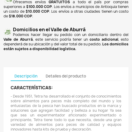
NOTIFICARME CUANDO ESTÉ DISPONIBLE
Pagos 100% seguros
Recibimos pagos por transferencia desde cualq
financiera a nuestra llave
Breb-B
. De igual manera, te
Bancolombia
,
Davivienda
,
Nequi
y
Daviplata
. También po
PSE
y con
tarjetas de crédito
.
Envíos gratuitos
Ofrecemos envíos
GRATUITOS
a todo el país 
superiores a
$100.000 COP
. Los envíos a municipios de An
un costo de
$10.000 COP
. Los envíos a otras ciudades ti
de
$18.000 COP
.