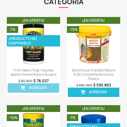
- Tetra Jungle es un alimento para peces espec
formulado y recomendado para pequeños peces de ca
- Esta comida para peces será ideal para aportar 
nutricionalmente balanceada que contribuya a un 
salud óptimo, colores que resalten y máxima vitalidad.
- Es una fórmula clean and clear water, así que favo
limpieza del tanque por más tiempo.
LA COMPRA INCLUYE:
- 1 bolsa de Tetra Jungle de 500gr completamente sella
Comentarios (0)
Sea el primero en escribir una reseña