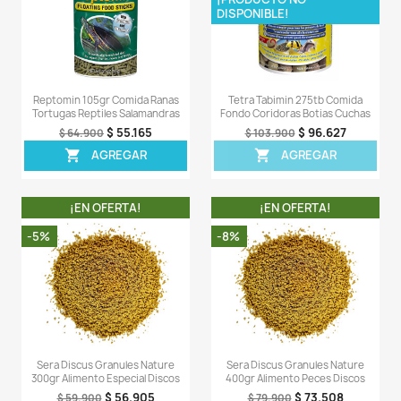
OTROS PRODUCTOS DE LA 
CATEGORIA
¡EN OFERTA!
¡EN OFERT
-7%
-13%
¡PRODUCTO NO
DISPONIBLE!
First Flakes 150gr Hojuelas
Sera Discus Granul
Apetito Peces Nuevos Acuario
9,2lb Comida Pece