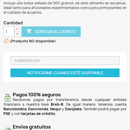
$ 55.900
$ 53.105
5% DE DESCUENTO
Tetra Jungle 500gr es un alimento en hojuelas diseñado 
peces de cardumen, respaldado por la experiencia de Tet
en la nutrición acuática. Este producto proporcio
balanceada que promueve la salud óptima, resalta los c
peces y maximiza su vitalidad. Además, su fórmula "cl
water" ayuda a mantener el acuario limpio por más tiem
incluye una bolsa sellada de 500 gramos de este aliment
ideal tanto para aficionados experimentados como para pri
el cuidado de acuarios.
Cantidad

AGREGAR AL CARRITO

¡Producto NO disponible!