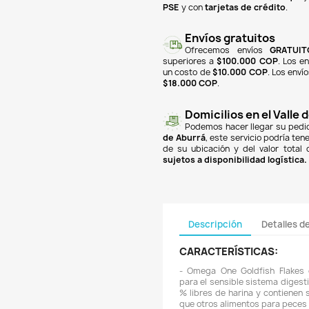

finan
Banc
PSE
y
super
un co
$18.