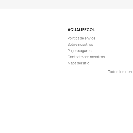
¡EN OFER
-5%
Vista r

Tetra Color 150g
Gránulos Peces Acu
$ 
$ 38.900
AGR

¡EN OFER