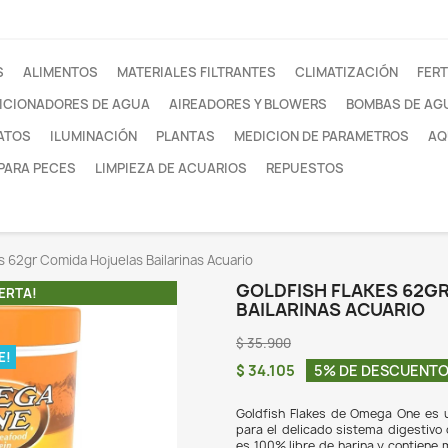
otros
FILTROS
ALIMENTOS
MATERIALES FILTRANTE
ACONDICIONADORES DE AGUA
AIREADORES Y
SUSTRATOS
ILUMINACIÓN
PLANTAS
MEDI
REDES PARA PECES
LIMPIEZA DE ACUARIOS
Goldfish Flakes 62gr Comida Hojuelas Bailarinas Acuario
GOL
¡EN OFERTA!
BAI
$ 35
O DISPONIBLE!