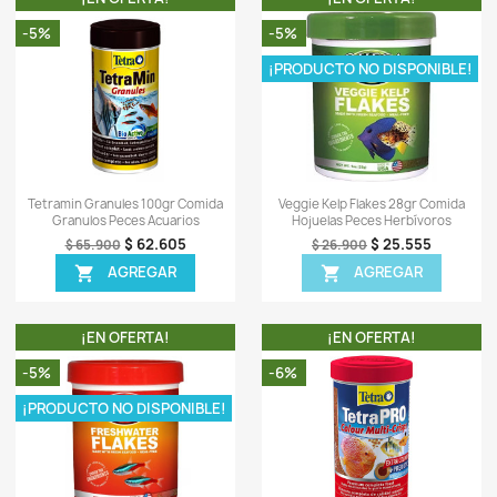
t
o
c
s
L
-
0)
Sea el primero en escrib