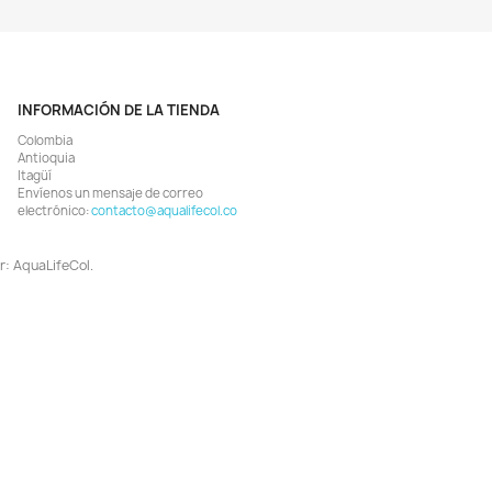
¡EN OFERTA!
¡EN OFERTA!
-6%
¡PRODUCTO NO DISPONIB
Vista rápida
Vista rápida


apro Color Multi Crisps 110gr
Cichlid Pellets 85gr Comid
Comida Peces Acuarios
Gránulos Grandes Peces Cicl
$ 82.626
$ 24.346
$ 87.900
$ 25.900
AGREGAR
AGREGAR


¡EN OFERTA!
¡EN OFERTA!