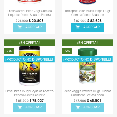
OTROS PRODUCTOS DE LA
TA!
¡EN OFERTA!
-5%
-5%
¡PR
ápida
Vista rápida

 Comida Peces
Tetramin Granules 100gr Comida
Veg
ros Acuario
Granulos Peces Acuarios
H
24.605
$ 62.605
$ 65.900
EGAR
AGREGAR
