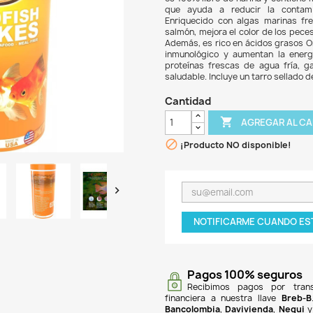
$ 34
Goldf
para 
es 10
que 
Enriq
salmó
Ademá
inmun
prote
salud
Can

¡P