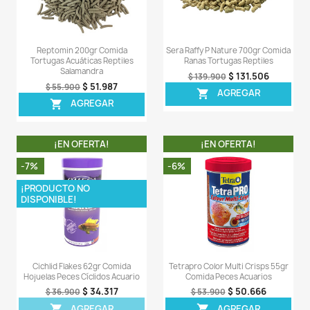
Sea el primero en escribir una reseña
OTROS PRODUCTOS DE LA 
CATEGORIA
¡EN OFERTA!
¡EN OFERT
-7%
-7%
¡PRODUCTO NO
¡PRODUCTO NO
DISPONIBLE!
DISPONIBLE!