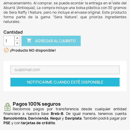
$ 29.900
$ 21.827
27% DE DESCUENTO
Sera Raffy I Nature es un snack de 30 gramos para tor
reptiles, elaborado con gammarus, gambas y pequeño
colorantes ni conservantes. Este producto, reempacado y
ideal para una alimentación variada y saludable, rica en pro
grasos Omega y fibra, que refuerza las defensas y vit
animales. Se recomienda utilizar un recipiente plás
almacenamiento. Al comprar, se puede acordar la entrega en
Aburrá (Antioquia). La compra incluye una bolsa plástica 
de Sera Raffy I Nature, pero no incluye el envase original.
forma parte de la gama "Sera Nature", que prioriza 
naturales.
Cantidad

AGREGAR AL CARRITO

¡Producto NO disponible!