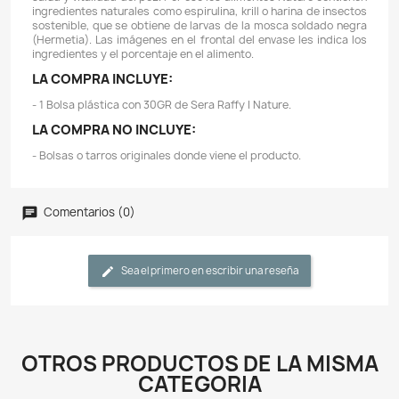
CARACTERÍSTICAS:
- Cuidamos juntos el planeta, si tienes un recipiente 
una caneca original del producto Sera Raffy I Nature, 
para empacar este producto. En caso de que no teng
de los anteriores, no se preocupe, a sus tortuga
importara que se trate de producto reenvasado, se l
con el mismo gusto !.
- Ahorre dinero comprando productos a granel.
- Sera Raffy I Nature es la golosina sin color
conservantes elaborada a partir de gammarus (43,5%
(43,5%), pequeños peces y krill naturales secados co
todas sus propiedades para tortugas acuáticas
pequeños reptiles (ocasionalmente) carnívoros y anfibi
- La mezcla, adecuada a su dieta natural, es rica en pr
óptima asimilación, ácidos grasos Omega, v
carotenoides, minerales y oligoelementos, así como f
regular la digestión.
- Dada de comer adicionalmente con regularidad, est
golosina refuerza las defensas, el desarrollo y la vitalid