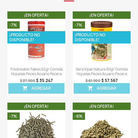
- Este producto forma parte de la gama de produc
Nature" que es libre de colorantes y conservan
alimentación variada con ingredientes naturales es
protección contra los síntomas de carencia y es buen
salud y vitalidad del pez. Por eso los alimentos Nature
ingredientes naturales como espirulina, krill o harina d
sostenible, que se obtiene de larvas de la mosca sold
(Hermetia). Las imágenes en el frontal del envase les 
ingredientes y el porcentaje en el alimento.
LA COMPRA INCLUYE:
- 1 Bolsa plástica con 30GR de Sera Raffy I Nature.
LA COMPRA NO INCLUYE:
- Bolsas o tarros originales donde viene el producto.
Comentarios (0)