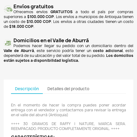
NOTIFICARME CUANDO ESTÉ DISPONIBLE
Pagos 100% seguros
Recibimos pagos por transferencia desde cualq
financiera a nuestra llave
Breb-B
. De igual manera, te
Bancolombia
,
Davivienda
,
Nequi
y
Daviplata
. También po
PSE
y con
tarjetas de crédito
.
Envíos gratuitos
Ofrecemos envíos
GRATUITOS
a todo el país 
superiores a
$100.000 COP
. Los envíos a municipios de An
un costo de
$10.000 COP
. Los envíos a otras ciudades ti
de
$18.000 COP
.