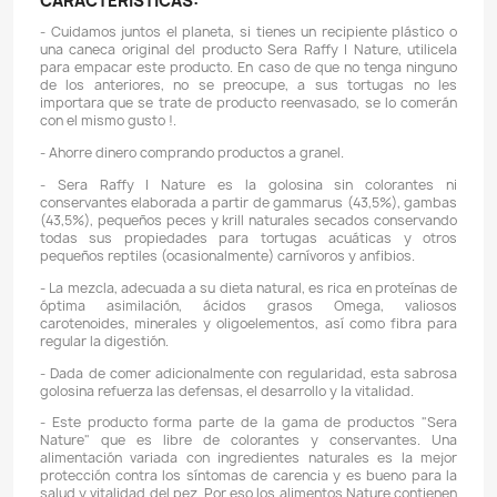
Domicilios en el Valle de Aburrá
Podemos hacer llegar su pedido con un domiciliar
Valle de Aburrá
, este servicio podría tener un
costo ad
dependerá de su ubicación y del valor total de su pedido.
L
están sujetos a disponibilidad logística.
Descripción
Detalles del producto
En el momento de hacer la compra puedes poner
entrega con el vendedor y contactarnos para revisar l
en el valle del aburrá (Antioquia)
++++ 30 GRAMOS DE RAFFY I NATURE, MARC
REEMPACADO. PRODUCTO COMPLETAMENTE ORIGINAL.