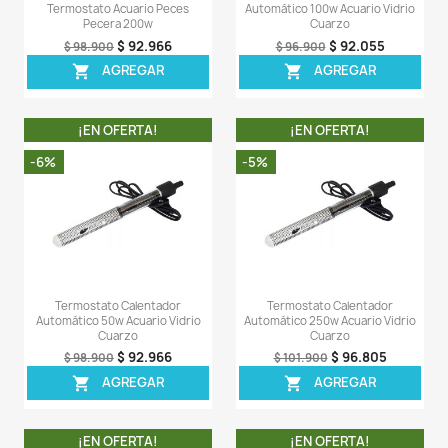
Termostato Calentador
Calentador Term
Automático 100w Acuario Pecera
Automático Acuario P
Peces
50w
$ 60.357
$ 14
$ 64.900
$ 149.900
AGREGAR
AGREG


¡EN OFERTA!
¡EN OFERT
-5%
-8%