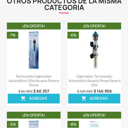
(condensación) cuando conecte el calentador a la
eléctrica, inclusive si no ha sumergido del todo el cale
completo en el agua. Lo anterior se debe a un princip
llamado condensación, esto se da porque en el int
calentador hay aire (oxígeno) retenido (quizás con
que ingresó a la cavidad cuando el calentador fue en
cuando usted conecta el calentador a la energía y la r
se calienta, el aire en el interior del calentador (que e
se calienta y pasa de forma gaseosa a forma líquida (
de la condensación). Como ya indiqué es compl
normal, inclusive usted puede notar condensación en el
de su calentador aun si no sumerge por completo el c
en el agua. La condensación al interior de los termosta
en todas las marcas, no importa si el calentador es 
costoso. Es un proceso físico que se da.
LA COMPRA INCLUYE:
- 1 calentador Resun Sunlike de 200W con su respecti
empaques de fabrica.