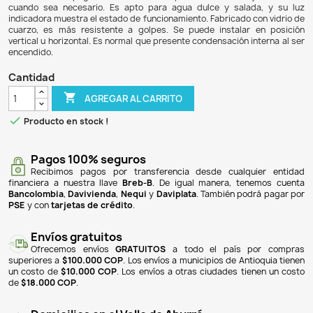
$ 101.900
$ 94.767
7% DE DESCUENTO
El termostato automático de 200W para acuarios es ideal 
un ambiente óptimo para sus peces en acuarios de hasta 200
calentador completamente sellado y sumergible cuenta co
temperatura ajustable de 18 °C a 32 °C, permitiendo un fácil
temperatura. Su función de temperatura constante as
calentador se apague al alcanzar la temperatura deseada 
cuando sea necesario. Es apto para agua dulce y sala
indicadora muestra el estado de funcionamiento. Fabricado 
cuarzo, es más resistente a golpes. Se puede instalar
vertical u horizontal. Es normal que presente condensación 
encendido.
Cantidad

AGREGAR AL CARRITO

Producto en stock !