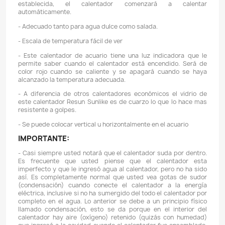
Descripción
Detalles del producto
CARACTERÍSTICAS:
- Este calentador de acuario es adecuado para ac
hasta 200 litros.
- Proporcione con este calentador el mejor entorno de 
sus peces.
- Completamente sellado, completamente sumergible
- Con un rango de temperatura ajustable entre 18 ° C y 
muy fácil ajustar la temperatura que necesita.
- Función automática de temperatura constante, c
temperatura del agua alcanza el valor de tem
especificado, el calentador dejará de calentar automát
cuando la temperatura del agua sea inferior a la te