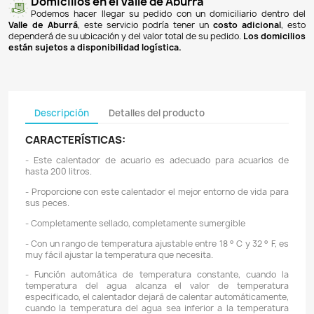
Pagos 100% seguros
Recibimos pagos por transferencia desde cualq
financiera a nuestra llave
Breb-B
. De igual manera, te
Bancolombia
,
Davivienda
,
Nequi
y
Daviplata
. También po
PSE
y con
tarjetas de crédito
.
Envíos gratuitos
Ofrecemos envíos
GRATUITOS
a todo el país 
superiores a
$100.000 COP
. Los envíos a municipios de An
un costo de
$10.000 COP
. Los envíos a otras ciudades ti
de
$18.000 COP
.
Domicilios en el Valle de Aburrá
Podemos hacer llegar su pedido con un domiciliar
Valle de Aburrá
, este servicio podría tener un
costo ad
dependerá de su ubicación y del valor total de su pedido.
L
están sujetos a disponibilidad logística.