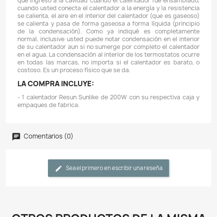
establecida, el calentador comenzará a c
automáticamente.
- Adecuado tanto para agua dulce como salada.
- Escala de temperatura fácil de ver
- Este calentador de acuario tiene una luz indicado
permite saber cuando el calentador está encendido
color rojo cuando se caliente y se apagará cuand
alcanzado la temperatura adecuada.
- A diferencia de otros calentadores económicos el 
este calentador Resun Sunlike es de cuarzo lo que lo
resistente a golpes.
- Se puede colocar vertical u horizontalmente en el acua
IMPORTANTE:
- Casi siempre usted notará que el calentador suda po
Es frecuente que usted piense que el calenta
imperfecto y que le ingresó agua al calentador, pero n
así. Es completamente normal que usted vea gotas