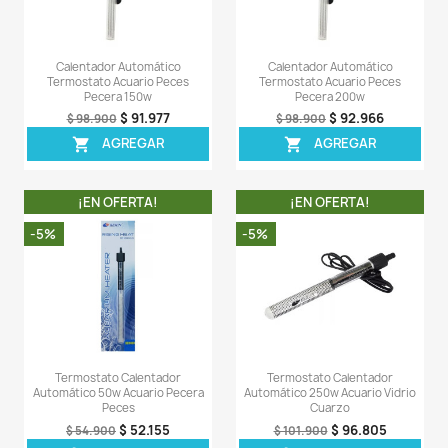
¡EN OFERTA!
¡EN OFERT
-5%
-8%
¡PRODUCTO NO
DISPONIBLE!
Termostato Calentador
Termómetro Digi
Automático 300w Acuario Pecera
Sumergible Acuari
Peces
$ 24
$ 26.900
$ 63.555
$ 66.900
AGREG

AGREGAR

¡EN OFERTA!
¡EN OFERT