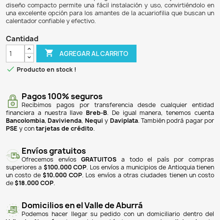
$ 123.900
$ 113.988
8% DE DESCUENTO
El termostato automático de 300W es ideal para acuari
para mantener una temperatura óptima entre 20°C y
dispositivo es perfecto para acuarios con un volumen de 
200 y 300 litros, asegurando un ambiente estable y salud
peces y plantas acuáticas. Funciona a un voltaje de 110V y
sistema de vidrio de cuarzo que garantiza durabilidad y e
diseño compacto permite una fácil instalación y uso, conv
una excelente opción para los amantes de la acuariofilia 
calentador confiable y efectivo.
Cantidad

AGREGAR AL CARRITO

Producto en stock !