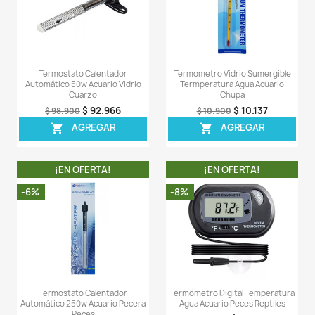
Termostato Calentador
Termostato Cale
Automático 50w Acuario Pecera
Automático 250w Acu
Peces
Cuarzo
$ 52.155
$ 9
$ 54.900
$ 101.900
AGREGAR
AGREG


¡EN OFERTA!
¡EN OFERT
-8%
-7%