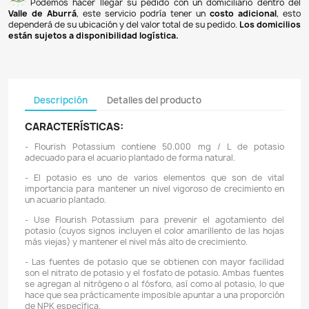
Pagos 100% seguros
Recibimos pagos por transferencia desde cualq
financiera a nuestra llave
Breb-B
. De igual manera, te
Bancolombia
,
Davivienda
,
Nequi
y
Daviplata
. También po
PSE
y con
tarjetas de crédito
.
Envíos gratuitos
Ofrecemos envíos
GRATUITOS
a todo el país 
superiores a
$100.000 COP
. Los envíos a municipios de An
un costo de
$10.000 COP
. Los envíos a otras ciudades ti
de
$18.000 COP
.
Domicilios en el Valle de Aburrá
Podemos hacer llegar su pedido con un domiciliar
Valle de Aburrá
, este servicio podría tener un
costo ad
dependerá de su ubicación y del valor total de su pedido.
L
están sujetos a disponibilidad logística.