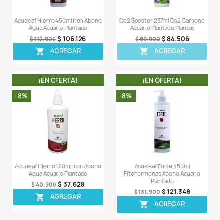
OTROS PRODUCTOS DE LA 
CATEGORIA
¡EN OFERTA!
¡EN OFERT
-6%
-16%
Acualeaf Forte 240ml
Root Tabs X10 Pastilla
Fitohormonas Abono Acuario
Abono Plantas A
Plantado
$ 82
$ 97.900
$ 76.986
$ 81.900
AGREG

AGREGAR
