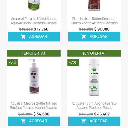
-8%
-8%
Acualeaf Hierro 120ml Iron Abono
Acualeaf Forte 
Agua Acuario Plantado
Fitohormonas Abon
Plantado
$ 37.628
$ 40.900
$ 12
$ 131.900
AGREGAR

AGREG

¡EN OFERTA!
¡EN OFERT
-35%
-34%