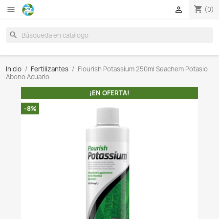

search
Inicio
Fertilizantes
Flourish Potassium 250ml Seac
Abono Acuario
¡EN OFERTA!
-8%