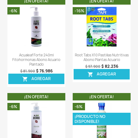
- Flourish Potassium se deriva del sulfato de potasi
permite al usuario ajustar los niveles de potasio sin 
nitrógeno o el fósforo.
LA COMPRA INCLUYE:
- 1 tarro de Flourish Potassium de 250ML compl
sellado.
Comentarios (0)
Sea el primero en escribir una reseña