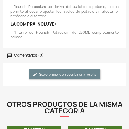
Descripción
Detalles del producto
CARACTERÍSTICAS:
- Flourish Potassium contiene 50.000 mg / L de
adecuado para el acuario plantado de forma natural.
- El potasio es uno de varios elementos que son 
importancia para mantener un nivel vigoroso de creci
un acuario plantado.
- Use Flourish Potassium para prevenir el agotam
potasio (cuyos signos incluyen el color amarillento de
más viejas) y mantener el nivel más alto de crecimiento
- Las fuentes de potasio que se obtienen con mayor 
son el nitrato de potasio y el fosfato de potasio. Amb
se agregan al nitrógeno o al fósforo, así como al potas
hace que sea prácticamente imposible apuntar a una p
de NPK específica.