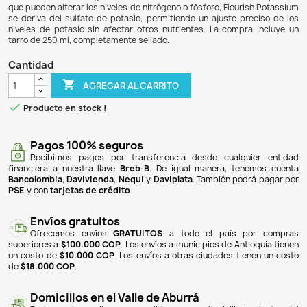
$ 54.900
$ 50.508
8% DE DESCUENTO
Flourish Potassium es un abono líquido diseñado específ
acuarios plantados, que proporciona 50.000 mg/L de
elemento esencial para el crecimiento saludable de
acuáticas. Este producto ayuda a prevenir la deficiencia d
se manifiesta en el amarillamiento de las hojas más vieja
así un crecimiento vigoroso. A diferencia de otras fuent
que pueden alterar los niveles de nitrógeno o fósforo, Flou
se deriva del sulfato de potasio, permitiendo un ajuste p
niveles de potasio sin afectar otros nutrientes. La comp
tarro de 250 ml, completamente sellado.
Cantidad

AGREGAR AL CARRITO

Producto en stock !