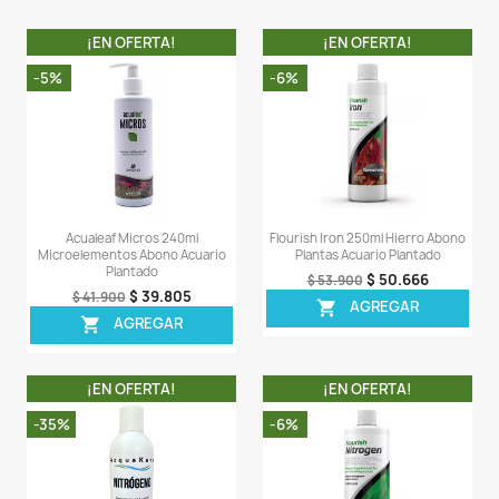
debe reducirlo a la forma ferrosa (Fe2+) antes 
utilizarlo. Este proceso de conversión (conoc
reducción) requiere que la planta gaste energía fis
Propel proporciona hierro ya en forma ferrosa, lo que 
utilización del hierro. Además, propel contiene 
reductor que ayuda a convertir el hierro presente (como
del sustrato) en forma ferrosa.
LA COMPRA INCLUYE:
- 1 tarro de Propel de 350ML completamente sellado.
Comentarios (0)
Sea el primero en escribir una reseña