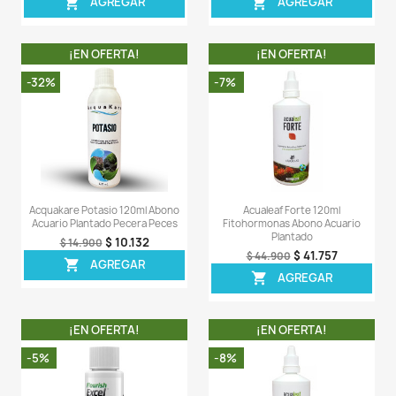
AGREG

AGREGAR

¡EN OFERTA!
¡EN OFERT
-35%
-6%
Acquakare Nitrógeno 250ml
Flourish Nitroge
Abono Nitrato Acuario Plantas
Nitrógeno Abono 
Plantado
$ 16.835
$ 25.900
$ 83
$ 88.900
AGREGAR

AGREG
