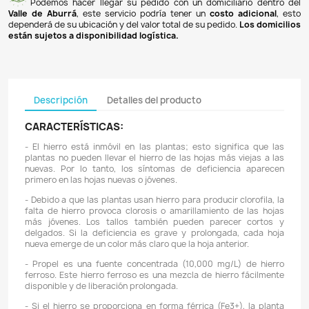
Pagos 100% seguros
Recibimos pagos por transferencia desde cualq
financiera a nuestra llave
Breb-B
. De igual manera, te
Bancolombia
,
Davivienda
,
Nequi
y
Daviplata
. También po
PSE
y con
tarjetas de crédito
.
Envíos gratuitos
Ofrecemos envíos
GRATUITOS
a todo el país 
superiores a
$100.000 COP
. Los envíos a municipios de An
un costo de
$10.000 COP
. Los envíos a otras ciudades ti
de
$18.000 COP
.
Domicilios en el Valle de Aburrá
Podemos hacer llegar su pedido con un domiciliar
Valle de Aburrá
, este servicio podría tener un
costo ad
dependerá de su ubicación y del valor total de su pedido.
L
están sujetos a disponibilidad logística.