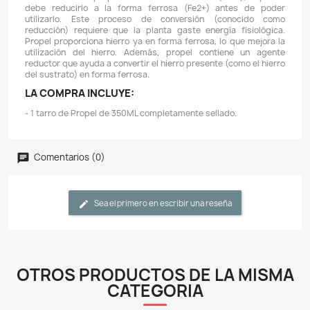
Descripción
Detalles del producto
CARACTERÍSTICAS:
- El hierro está inmóvil en las plantas; esto signific
plantas no pueden llevar el hierro de las hojas más vi
nuevas. Por lo tanto, los síntomas de deficiencia
primero en las hojas nuevas o jóvenes.
- Debido a que las plantas usan hierro para producir clo
falta de hierro provoca clorosis o amarillamiento de 
más jóvenes. Los tallos también pueden parecer 
delgados. Si la deficiencia es grave y prolongada, 
nueva emerge de un color más claro que la hoja anterior
- Propel es una fuente concentrada (10,000 mg/L) 
ferroso. Este hierro ferroso es una mezcla de hierro f
disponible y de liberación prolongada.
- Si el hierro se proporciona en forma férrica (Fe3+),