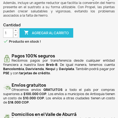
$ 79.900
$ 74.307
7% DE DESCUENTO
Propel 350ml es un abono especializado en hierro ferroso, 
plantas en acuarios plantados. Este producto es esencial 
la clorosis, un síntoma de deficiencia de hierro que se ma
amarillamiento de las hojas jóvenes. Propel ofrece una con
10,000 mg/L de hierro fácilmente disponible, lo que permite
absorberlo sin necesidad de convertirlo, ahorrando energía
Además, incluye un agente reductor que facilita la convers
presente en el sustrato a su forma utilizable. Con Propel
pueden crecer saludables y vigorosas, evitando lo
asociados a la falta de hierro.
Cantidad

AGREGAR AL CARRITO

Producto en stock !