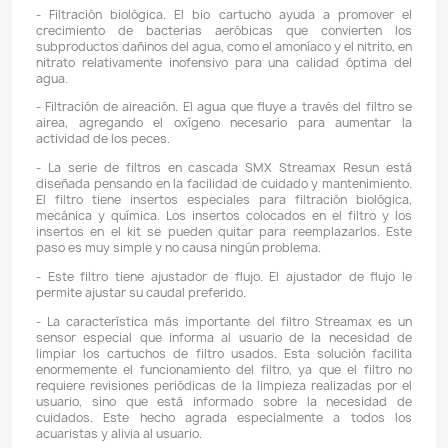
Descripción
Detalles del producto
REFERENCIA: RESUN SMX-350
CAUDAL: 330 L / H
CONSUMO: 4W
TAMAÑO DE ACUARIO RECOMENDADO: 20 - 40 litros
TAMAÑO: 23 CMs x 14 CMs x 10,5 CMs
CARACTERÍSTICAS:
- Filtración Mecánica. El hilo filtrante filtra las p
suspendidas.
- Filtración química. El carbón activado en el cartucho 
ayuda a absorber olores, pigmentos y toxinas indeseab