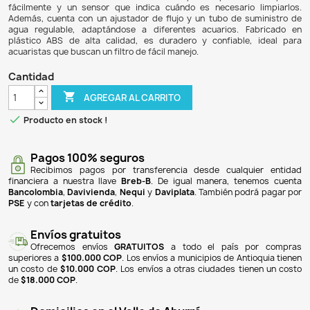
$ 93.900
$ 88.266
6% DE DESCUENTO
El Filtro Externo Cascada Resun SMX-350 es una solución e
acuarios de 20 a 40 litros, con un caudal de 330 L/h y 
solo 4W. Este filtro ofrece un sistema de filtración integr
filtración mecánica, química y biológica, asegurando una c
del agua al eliminar partículas, olores y toxinas. Su dise
mantenimiento, con cartuchos de filtro que se puede
fácilmente y un sensor que indica cuándo es necesario
Además, cuenta con un ajustador de flujo y un tubo de 
agua regulable, adaptándose a diferentes acuarios. 
plástico ABS de alta calidad, es duradero y confiable
acuaristas que buscan un filtro de fácil manejo.
Cantidad

AGREGAR AL CARRITO

Producto en stock !