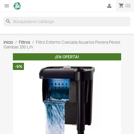

search
Inicio
Filtros
Filtro Externo Cascada Acuarios Pecer
Gambas 330 L/h
¡EN OFERTA!
-6%