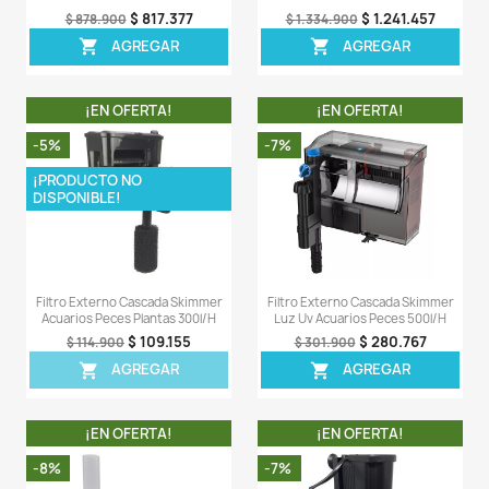
nitrificantes de manera mas eficiente.
- Diseñado para ser fácilmente mantenido.
LA COMPRA INCLUYE:
- 1 X Filtro Resun SMX-350 con sus respectivos acce
fabrica y empaques.
Comentarios (0)
Sea el primero en escribir una reseña
OTROS PRODUCTOS DE LA 