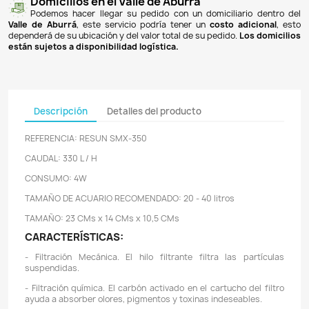
Pagos 100% seguros
Recibimos pagos por transferencia desde cualq
financiera a nuestra llave
Breb-B
. De igual manera, te
Bancolombia
,
Davivienda
,
Nequi
y
Daviplata
. También po
PSE
y con
tarjetas de crédito
.
Envíos gratuitos
Ofrecemos envíos
GRATUITOS
a todo el país 
superiores a
$100.000 COP
. Los envíos a municipios de An
un costo de
$10.000 COP
. Los envíos a otras ciudades ti
de
$18.000 COP
.
Domicilios en el Valle de Aburrá
Podemos hacer llegar su pedido con un domiciliar
Valle de Aburrá
, este servicio podría tener un
costo ad
dependerá de su ubicación y del valor total de su pedido.
L
están sujetos a disponibilidad logística.