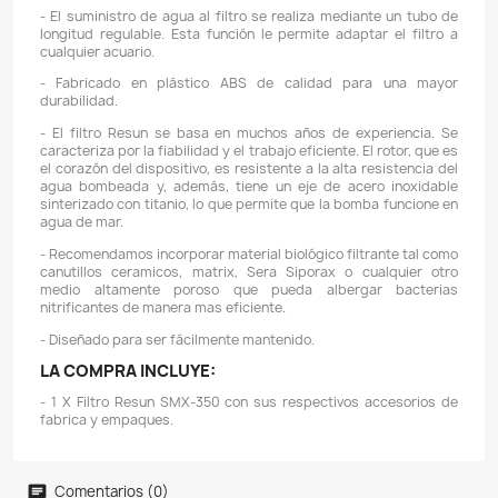
- Filtración biológica. El bio cartucho ayuda a pr
crecimiento de bacterias aeróbicas que convie
subproductos dañinos del agua, como el amoníaco y el n
nitrato relativamente inofensivo para una calidad ó
agua.
- Filtración de aireación. El agua que fluye a través del
airea, agregando el oxígeno necesario para aum
actividad de los peces.
- La serie de filtros en cascada SMX Streamax Re
diseñada pensando en la facilidad de cuidado y mante
El filtro tiene insertos especiales para filtración b
mecánica y química. Los insertos colocados en el fil
insertos en el kit se pueden quitar para reemplazar
paso es muy simple y no causa ningún problema.
- Este filtro tiene ajustador de flujo. El ajustador d
permite ajustar su caudal preferido.
- La característica más importante del filtro Strea
sensor especial que informa al usuario de la nec
limpiar los cartuchos de filtro usados. Esta solución