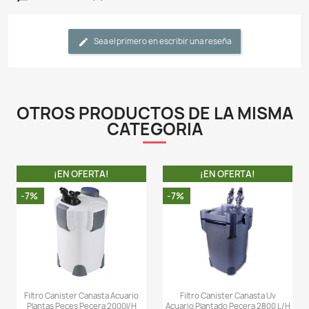
enormemente el funcionamiento del filtro, ya que el 
requiere revisiones periódicas de la limpieza realizad
usuario, sino que está informado sobre la nece
cuidados. Este hecho agrada especialmente a t
acuaristas y alivia al usuario.
- El suministro de agua al filtro se realiza mediante 
longitud regulable. Esta función le permite adaptar el
cualquier acuario.
- Fabricado en plástico ABS de calidad para u
durabilidad.
- El filtro Resun se basa en muchos años de experi
caracteriza por la fiabilidad y el trabajo eficiente. El rot
el corazón del dispositivo, es resistente a la alta resis
agua bombeada y, además, tiene un eje de acero i
sinterizado con titanio, lo que permite que la bomba f
agua de mar.
- Recomendamos incorporar material biológico filtrante
canutillos ceramicos, matrix, Sera Siporax o cualq
medio altamente poroso que pueda albergar b