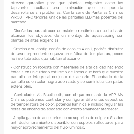
POSIBILIDAD DE EXTENDER: Si, hasta 90 CMs.
TAMAÑO DEL ACUARIO: 80 - 90 CMs de largo.
APP: My Chihiros disponible tanto en Play Store (Andr
el App Store (iOS)
CARACTERÍSTICAS:
- Las Pantallas Led Chihiros WRGB 2 Pro son idea
acuarios plantados de requerimientos altos. Esta ve
sorprende con un incremento en su flujo lum
comparación con otras series de la marca Chihiros.
- Chihiros WRGB II PRO es la novedad que que t
apasionados a los acuarios plantados de altos reque
estaban esperando. Para ello en esta serie de Pantalla
PRO Chihiros incorpora una renovada tecnología LED de 
que se traduce en 4 canales independientes (1 para e
para verde, 1 para el azul 1 para el blanco). De esta form
blanco no se obtiene por la fusión de canales RGB, si
ha añadido un nuevo canal especifico para el Blanco. 
esta mejora en el espectro se ha conseguido realzar a