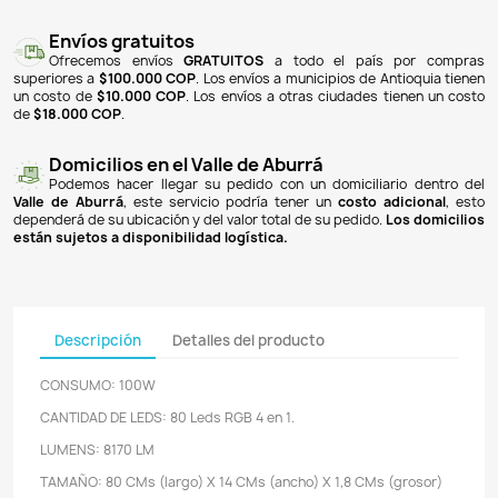

¡Producto NO disponible!
NOTIFICARME CUANDO ESTÉ DISPONIBLE
Pagos 100% seguros
Recibimos pagos por transferencia desde cualq
financiera a nuestra llave
Breb-B
. De igual manera, te
Bancolombia
,
Davivienda
,
Nequi
y
Daviplata
. También po
PSE
y con
tarjetas de crédito
.
Envíos gratuitos
Ofrecemos envíos
GRATUITOS
a todo el país 
superiores a
$100.000 COP
. Los envíos a municipios de An
un costo de
$10.000 COP
. Los envíos a otras ciudades ti