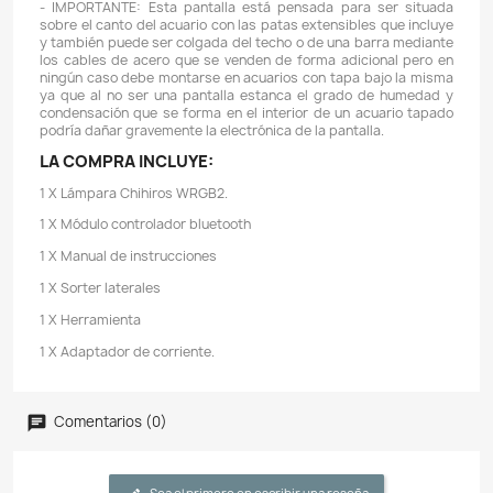
conjunto de colores para que sean más brillantes 
forma lograr que los tonos blancos son muy realistas.
- Si eres un apasionado de los acuarios plantad
montajes son de altos requerimientos, uno de los
fundamentales es contar con una iluminación LED
ofrezca garantías para que plantas exigentes 
tapizantes reciban una iluminación que les
desarrollarse sin problemas. Con la serie de Pantallas
WRGB II PRO tendrás una de las pantallas LED más pot
mercado.
- Diseñadas para ofrecer un máximo rendimiento que
alcanzar los objetivos de un montaje de aquasca
plantas de altas exigencias.
- Gracias a su configuración de canales 4 en 1, podrás
de una sorprendente riqueza cromática de tus plant
he invertebrados que habitan el acuario.
- Construcción robusta con materiales de alta calidad
énfasis en un cuidado estilismo de lineas que hará qu
pantalla se integre al conjunto del acuario. El acab