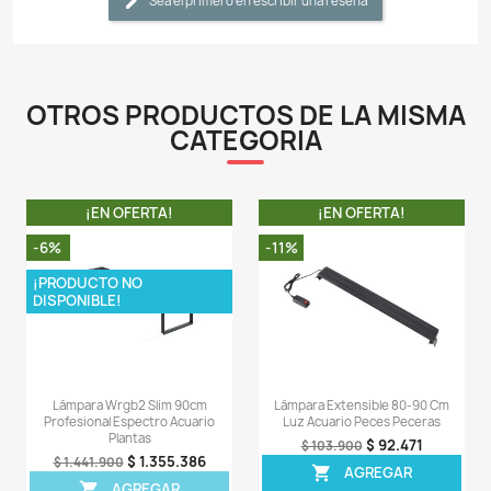
pantalla es en color negro adonizado y se suministra 
extensibles.
- Controlador vía Bluethooth, con el que mediante 
Chihiros podremos controlar y configurar diferentes 
de temperatura de color, potencia lumínica e incluso r
horas de encendido/apagado con efecto amanecer ata
- Amplia gama de accesorios como soportes de colgar
anti deslumbramiento disponible con espejos reflect
mayor aprovechamiento del flujo luminoso.
- IMPORTANTE: Esta pantalla está pensada para se
sobre el canto del acuario con las patas extensibles q
y también puede ser colgada del techo o de una barra
los cables de acero que se venden de forma adiciona
ningún caso debe montarse en acuarios con tapa bajo
ya que al no ser una pantalla estanca el grado de 
condensación que se forma en el interior de un acuar
podría dañar gravemente la electrónica de la pantalla.
LA COMPRA INCLUYE:
1 X Lámpara Chihiros WRGB2.