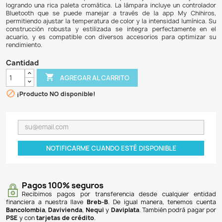
$ 2.468.900
$ 2.271.388
8% DE DESCUENTO
La Lámpara Chihiros WRGB2 Pro es una potente ilum
diseñada para acuarios plantados de altos requerimie
consumo de 100W y 80 LEDs RGB 4 en 1, ofrece un fl
excepcional de 8170 lumens, ideal para el crecimient
exigentes. Su innovadora tecnología permite un control p
colores, con canales independientes para rojo, verde, a
logrando una rica paleta cromática. La lámpara incluye u
Bluetooth que se puede manejar a través de la app 
permitiendo ajustar la temperatura de color y la intensida
construcción robusta y estilizada se integra perfect
acuario, y es compatible con diversos accesorios para
rendimiento.
Cantidad

AGREGAR AL CARRITO