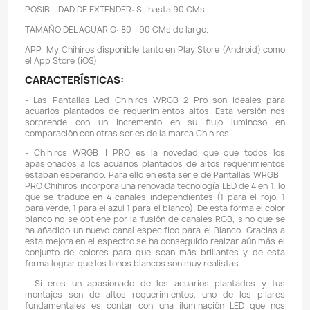
de
$18.000 COP
.
Domicilios en el Valle de Aburrá
Podemos hacer llegar su pedido con un domiciliar
Valle de Aburrá
, este servicio podría tener un
costo ad
dependerá de su ubicación y del valor total de su pedido.
L
están sujetos a disponibilidad logística.
Descripción
Detalles del producto
CONSUMO: 100W
CANTIDAD DE LEDS: 80 Leds RGB 4 en 1.
LUMENS: 8170 LM
TAMAÑO: 80 CMs (largo) X 14 CMs (ancho) X 1,8 CMs (