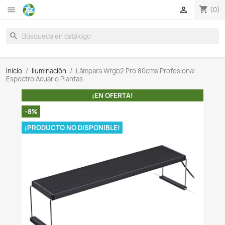

search
Inicio
Iluminación
Lámpara Wrgb2 Pro 80cms Profes
Espectro Acuario Plantas
¡EN OFERTA!
-8%
¡PRODUCTO NO DISPONIBLE!