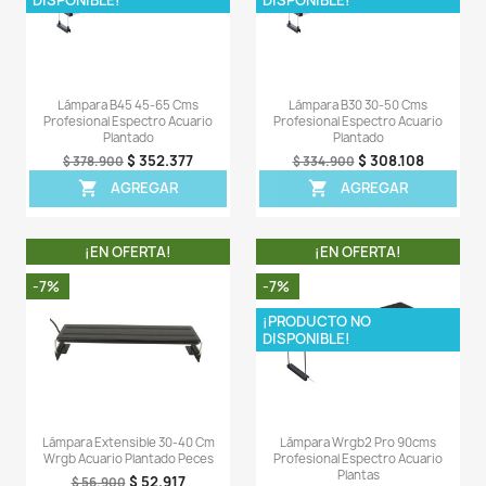
OTROS PRODUCTOS DE LA 
CATEGORIA
¡EN OFERTA!
¡EN OFERT
-6%
-11%
¡PRODUCTO NO
DISPONIBLE!
Lámpara Wrgb2 Slim 90cm
Lámpara Extensible
Profesional Espectro Acuario
Luz Acuario Peces
Plantas
$ 9
$ 103.900
$ 1.355.386
$ 1.441.900
AGREG

AGREGAR
