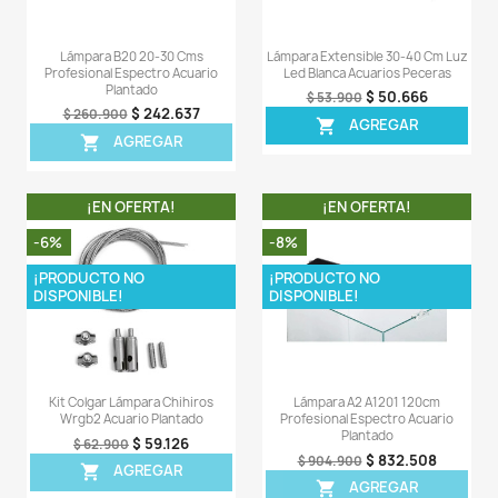
LA COMPRA INCLUYE:
- 1 X Lámpara Degenbao de 9W para acuarios de
40Cms.
- 2 X Soportes laterales.
Comentarios (0)
Sea el primero en escribir una reseña
OTROS PRODUCTOS DE LA 
CATEGORIA