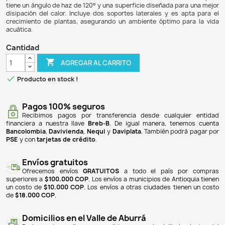
$ 59.900
$ 55.108
8% DE DESCUENTO
La lámpara extensible Degenbao para acuarios es ideal pa
30 a 40 cm de largo. Con un consumo de 9W, cuenta con 43
y 5 azules, proporcionando una luz brillante y clara qu
colores de los peces y promueve el crecimiento de las plan
ultradelgado y a prueba de salpicaduras, junto con soporte
permite una fácil instalación en acuarios con o sin marc
tiene un ángulo de haz de 120° y una superficie diseñada p
disipación del calor. Incluye dos soportes laterales y es
crecimiento de plantas, asegurando un ambiente óptimo
acuática.
Cantidad

AGREGAR AL CARRITO

Producto en stock !