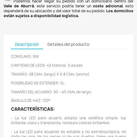
Pagos 100% seguros
Recibimos pagos por transferencia desde cualq
financiera a nuestra llave
Breb-B
. De igual manera, te
Bancolombia
,
Davivienda
,
Nequi
y
Daviplata
. También po
PSE
y con
tarjetas de crédito
.
Envíos gratuitos
Ofrecemos envíos
GRATUITOS
a todo el país 
superiores a
$100.000 COP
. Los envíos a municipios de An
un costo de
$10.000 COP
. Los envíos a otras ciudades ti
de
$18.000 COP
.
Domicilios en el Valle de Aburrá
Podemos hacer llegar su pedido con un domiciliar
Valle de Aburrá
, este servicio podría tener un
costo ad
dependerá de su ubicación y del valor total de su pedido.
L
están sujetos a disponibilidad logística.