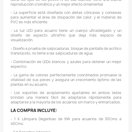
Descripción
Detalles del producto
CONSUMO: 9W
CANTIDAD DE LEDS: 43 blancos, 5 azules
TAMAÑO: 28 CMs (largo) X 6,8 CMs (ancho)
POSIBILIDAD DE EXTENDER: Si.
TAMAÑO DEL ACUARIO: 30 - 40 CMs de largo.
ÁNGULO DE HAZ: 120°
CARACTERÍSTICAS:
- La luz LED para acuario adopta una estética si
brillante, clara y translúcida, restaura colores brillantes
- La luz LED para acuarios es estable y no estrobosc
daña los ojos de los peces ni de sus dueños, tiene 