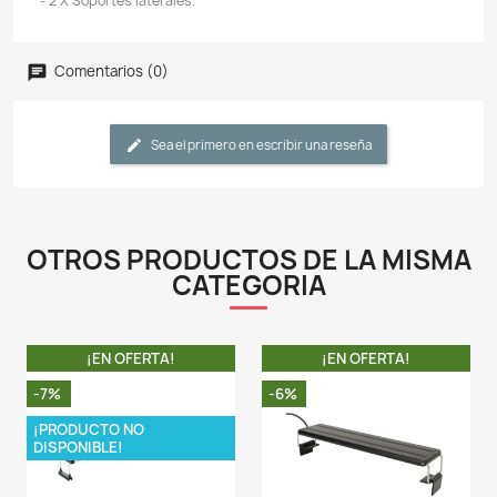
reproducción cromática y un mejor efecto ornamental.
- La superficie está diseñada con aletas cóncavas y
para aumentar el área de disipación del calor, y el ma
PVC es más eficiente.
- La luz LED para acuario tiene un cuerpo ultradel
diseño de aspecto ultrafino que deja más es
visualización.
- Diseño a prueba de salpicaduras, bloque de pantalla d
translúcido, no teme a las salpicaduras de agua.
- Combinación de LEDs blancos y azules para obtener
espectro.
- La gama de colores perfectamente coordinados pr
vitalidad de sus peces y asegura un crecimiento ópti
plantas en su acuario.
- Los soportes de acoplamiento ajustables en amb
brindan una manera fácil de adaptarse rápidame
adaptarse a la mayoría de los acuarios sin marco y en