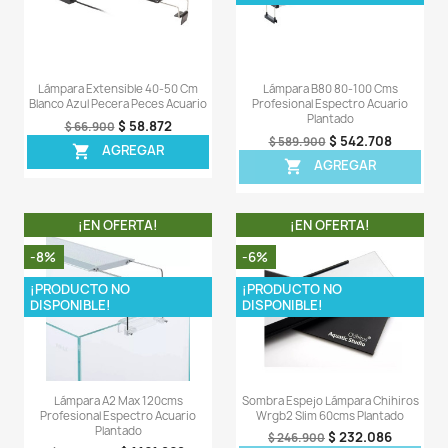
¡EN OFERTA!
¡EN OFERT
-6%
-8%
¡PRODUCTO NO
¡PRODUCTO NO
DISPONIBLE!
DISPONIBLE!
Kit Colgar Lámpara Chihiros
Lámpara A2 A120
Wrgb2 Acuario Plantado
Profesional Espectr
Plantado
$ 59.126
$ 62.900
$ 83
$ 904.900
AGREGAR

AGREG

¡EN OFERTA!
¡EN OFERT
-8%
-6%