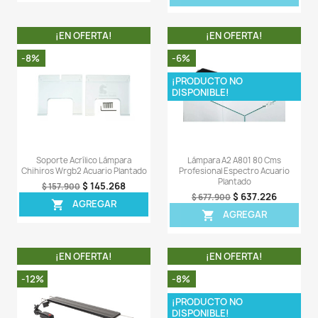
¡EN OFERTA!
¡EN OFERT
-7%
-6%
¡PRODUCTO NO
DISPONIBLE!
Lámpara B20 20-30 Cms
Lámpara Extensible 3
Profesional Espectro Acuario
Led Blanca Acuario
Plantado
$ 50
$ 53.900
$ 242.637
$ 260.900
AGREG

AGREGAR
