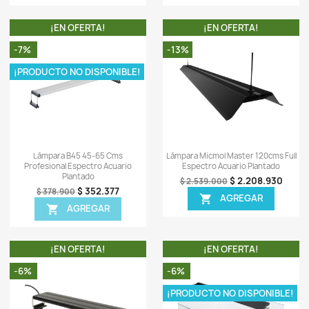
OTROS PRODUCTOS DE LA
TA!
¡EN OFERTA!
-5%
-8%