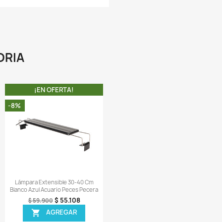
 La gama de colores perfectamente coordinados promueve
italidad de sus peces y asegura un crecimiento óptimo de 
lantas en su acuario.
 Los soportes de acoplamiento ajustables en ambos la
rindan una manera fácil de adaptarse rápidamente p
daptarse a la mayoría de los acuarios sin marco y enmarcado
A COMPRA INCLUYE:
 1 X Lámpara Degenbao de 25W para acuarios de 80 Cms a
ms.
 2 X Soportes laterales.
ir una reseña