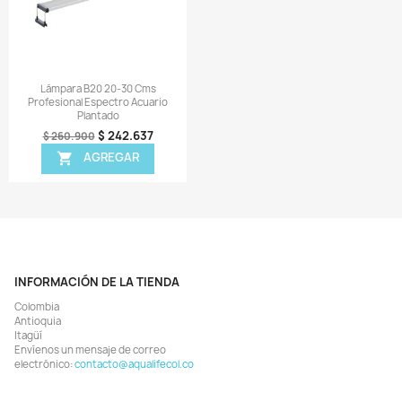
Vista rápida
Vista rápida


bra Lámpara Chihiros Vivid 2
Lámpara Extensible 30-40 
Rgb Plata Acuario Plantado
Blanco Azul Acuario Peces Pe
$ 199.548
$ 55.108
$ 216.900
$ 59.900
AGREGAR
AGREGAR


¡EN OFERTA!
¡EN OFERTA!
%
-7%
¡PRODUCTO NO DISPONIB
Vista rápida
Vista rápida


ara Micmol Master 120cms Full
Lámpara Wrgb2 90cms Profesi
Espectro Acuario Plantado
Espectro Acuario Plantad
$ 2.208.930
$ 2.025.44
 2.539.000
$ 2.177.900