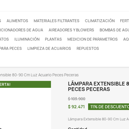
otros
FILTROS
ALIMENTOS
MATERIALES FILTRANTE
ACONDICIONADORES DE AGUA
AIREADORES Y
SUSTRATOS
ILUMINACIÓN
PLANTAS
MEDI
REDES PARA PECES
LIMPIEZA DE ACUARIOS
Lámpara Extensible 80-90 Cm Luz Acuario Peces Pecera
LÁM
¡EN OFERTA!
PE
$ 10