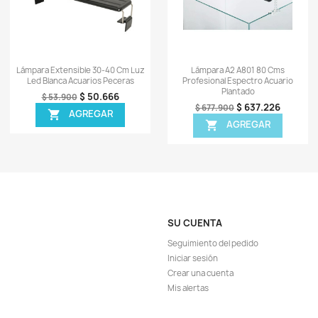
ápida
Vista rápida

100-110 Cm Luz
Base Lámpara Chihiros C2 Rgb
Som
rio Pecera
Nano Acuario Plantado
10.610
$ 150.005
$ 157.900
EGAR
AGREGAR

TA!
¡EN OFERTA!
-7%
-13
ISPONIBLE!
¡PRODUCTO NO DISPONIBLE!
ápida
Vista rápida

ihiros Wrgb2
Lámpara B45 45-65 Cms
Lámp
do 60cms
Profesional Espectro Acuario
Plantado
228.687
$