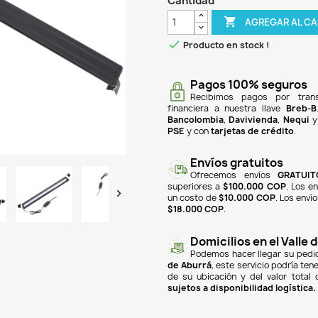
$ 92
Lámpa
Can

Pr
finan
Banc
PSE
y
super