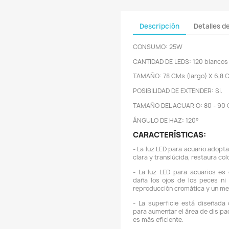

un co
$18.
de A
de su
sujet
C
C
T
P