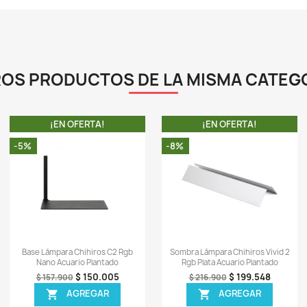
-
v
p
-
b
a
L
-
C
-
0)
Sea el primero en escrib