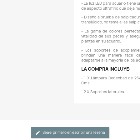
T
Á
-
c
-
d
r
-
p
e
-
d
-
t