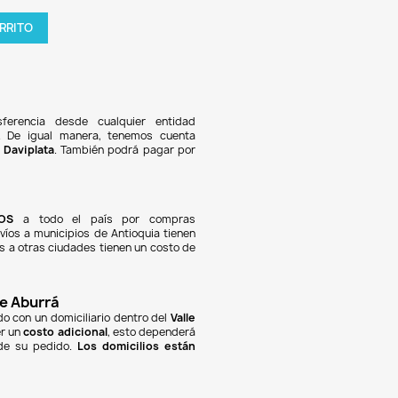
.471
11% DE DESCUENTO
ra Extensible 80-90 Cm Luz Acuario Peces Peceras
tidad

AGREGAR AL CARRITO
oducto en stock !
Pagos 100% seguros
Recibimos pagos por transferencia desde cualquier e
ciera a nuestra llave
Breb-B
. De igual manera, tenemos
olombia
,
Davivienda
,
Nequi
y
Daviplata
. También podrá pa
 con
tarjetas de crédito
.
Envíos gratuitos
Ofrecemos envíos
GRATUITOS
a todo el país por c
iores a
$100.000 COP
. Los envíos a municipios de Antioquia