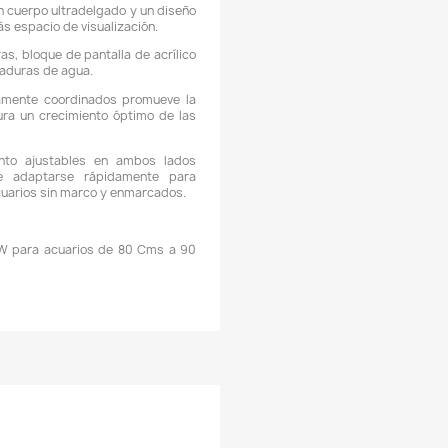
AMAÑO DEL ACUARIO: 80 - 90 CMs de largo.
NGULO DE HAZ: 120°
CARACTERÍSTICAS:
 La luz LED para acuario adopta una estética simple, luz brillan
lara y translúcida, restaura colores brillantes.
 La luz LED para acuarios es estable y no estroboscópica,
aña los ojos de los peces ni de sus dueños, tiene una bu
eproducción cromática y un mejor efecto ornamental.
 La superficie está diseñada con aletas cóncavas y conve
ara aumentar el área de disipación del calor, y el material de 
s más eficiente.
 La luz LED para acuario tiene un cuerpo ultradelgado y un dis
e aspecto ultrafino que deja más espacio de visualización.
 Diseño a prueba de salpicaduras, bloque de pantalla de acríl
ranslúcido, no teme a las salpicaduras de agua.