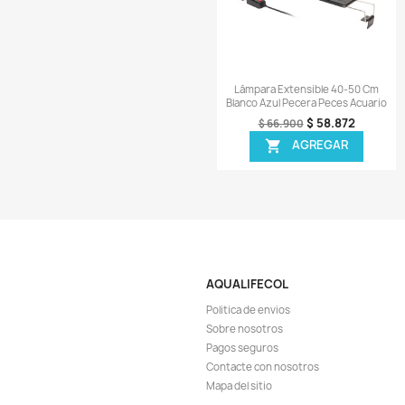
Vista r

Lámpara Extensible 
Azul Blanca Acua
$ 1
$ 122.900
AGR

¡EN OFER
-7%
¡PRODUCTO NO D
Vista r

Sombra Lámpara Ch
Acuario Planta
$ 
$ 245.900