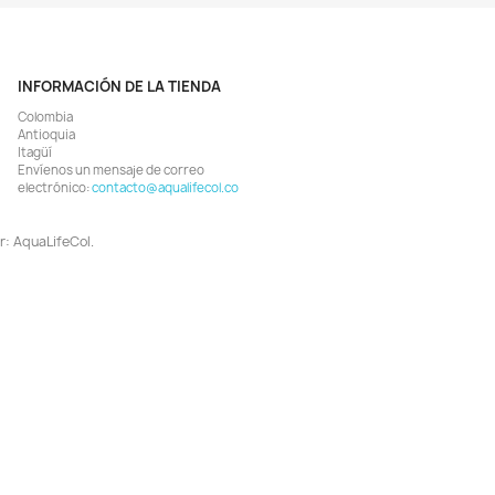
¡EN OFERTA!
¡EN OFERTA!
-6%
Vista rápida
Vista rápida


án Limpiador Flotante Algas
Limpiador Raspador Algas Cris
Vidrios Acuario Curvo M
Vidrios Acuario 30cm
$ 85.405
$ 62.886
$ 89.900
$ 66.900
AGREGAR
AGREGAR


¡EN OFERTA!
¡EN OFERTA!
-6%