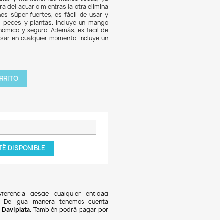
.687
7% DE DESCUENTO
mán limpiador es una herramienta innovadora para mante
rios limpios de algas y suciedad en los cristales. Su
tico permite limpiar sin ensuciar y mantener las manos se
na parte del imán se utiliza fuera del acuario mientras la otra
ciedad en el interior. Con imanes súper fuertes, es fácil de
rciona una visión clara de los peces y plantas. Incluye u
eslizante para un manejo ergonómico y seguro. Además, es f
ar y se puede dejar listo para usar en cualquier momento. Inc
dor.
tidad

AGREGAR AL CARRITO
roducto NO disponible!