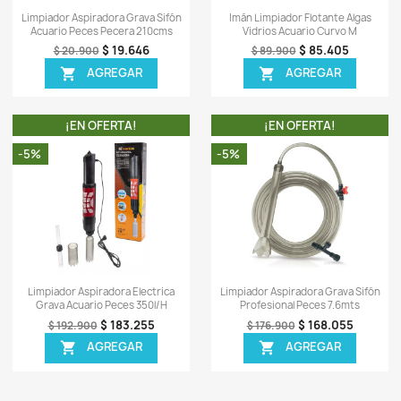
TA!
¡EN OFERTA!
-6%
-8%
¡PRODUCTO NO DISPONIBLE!
ápida
Vista rápida

gas Vidrios
Imán Limpiador Flotante Algas
Li
o Pecera S
Vidrios Acuario Curvo Xs
A
5.717
$ 36.566
$ 38.900
EGAR
AGREGAR
