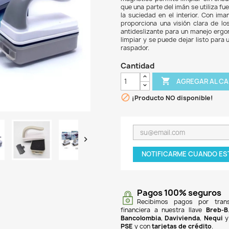
$ 42
El i
acua
magné
que u
la su
propo
antid
limpi
raspa
Can

¡P