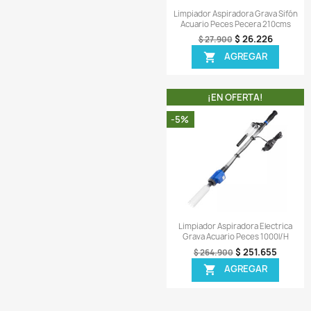
¡EN OFER
-7%
Vista r

Imán Limpiador Al
Cristales Acuari
$ 1
$ 16.900
AGR
