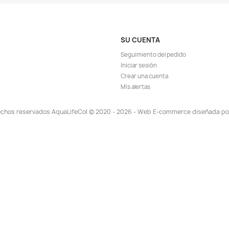
TA!
¡EN OFERTA!
-6%
-5%
ápida
Vista rápida

a Grava Sifón
Limpiador Aspiradora Grava Sifón
Im
cera 210cms
Acuario Peces Pecera 210cms
6.226
$ 19.646
$ 20.900
EGAR
AGREGAR

TA!
¡EN OFERTA!
-5%
-5%