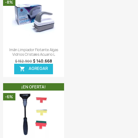
 3 tamaños diferentes: Pequeño D-297-S, Mediano D-297-
rande D-297-LS
A COMPRA INCLUYE:
 1 imán limpiador de cristales como el mostrado en la foto.
ir una reseña
 MISMA CATEGORIA