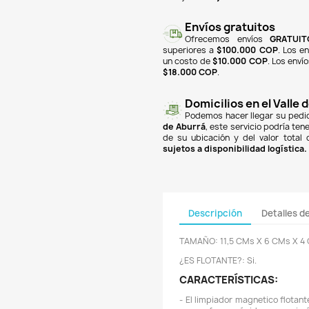

finan
Banc
PSE
y
super
un co
$18.