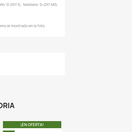
 Imanes súper fuertes para usar con vidrio, fáciles de eliminar
ustancia sucia de la superficie del tanque.
 Herramienta muy fácil y segura de usar. Permite remo
ácilmente la suciedad, permitiendo así una visión clara y nít
e nuestros peces y plantas.
 Compuesto por dos partes unidas por un potente imán.
 Mientras usted mueve una parte por fuera del acuario la o
arte que quedó en el interior va removiendo toda la sucie
egada en el vidrio.
 El mango antideslizante mejora la acción de limpieza
 Manejo ergonómico y fácil.
 Se puede dejar en un rincón del acuario, listo para usar cua
ea necesario.
 Cuando el imán de algas esté sucio, simplemente enjuague 
gua corriente y frote
 Raspador incluido.