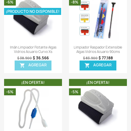
-
G
L
-
0)
Sea el primero en escrib
OTROS PRODUCTOS DE LA