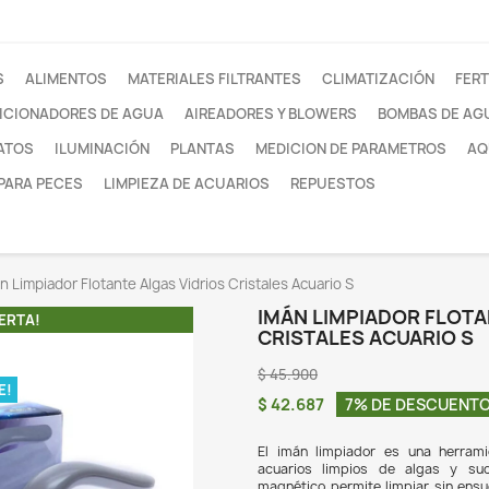
otros
FILTROS
ALIMENTOS
MATERIALES FILTRANTE
ACONDICIONADORES DE AGUA
AIREADORES Y
SUSTRATOS
ILUMINACIÓN
PLANTAS
MEDI
REDES PARA PECES
LIMPIEZA DE ACUARIOS
acuarios
Imán Limpiador Flotante Algas Vidrios Cristales
IMÁ
¡EN OFERTA!
CRI
$ 45
O DISPONIBLE!