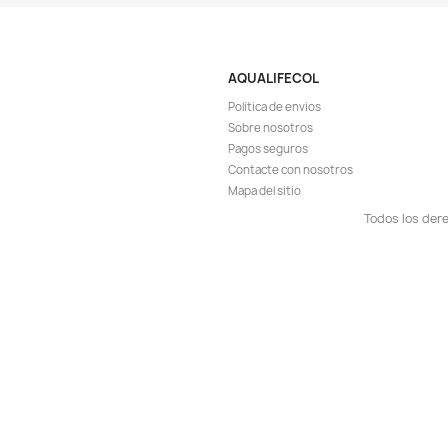
¡EN OFER
-6%
Vista r

Limpiador Aspirador
Acuario Peces Pe
$ 2
$ 27.900
AGR

¡EN OFER
-5%