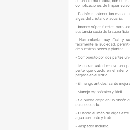
de A
de su
sujet
T
¿
-
e
c
-
a