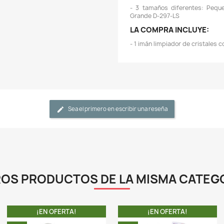
-
s
-
f
d
-
-
p
p
-
-
-
s
-
a
-