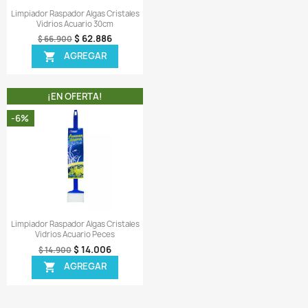
¡EN OFERTA!
¡EN OFERTA!
-8%
Vista rápida
Vista rápida


mpiador Raspador Extensible
Imán Limpiador Flotante Alg
lgas Vidrios Acuario 90cms
Vidrios Cristales Acuario L
$ 77.188
$ 140.668
$ 83.900
$ 152.900
AGREGAR
AGREGAR

