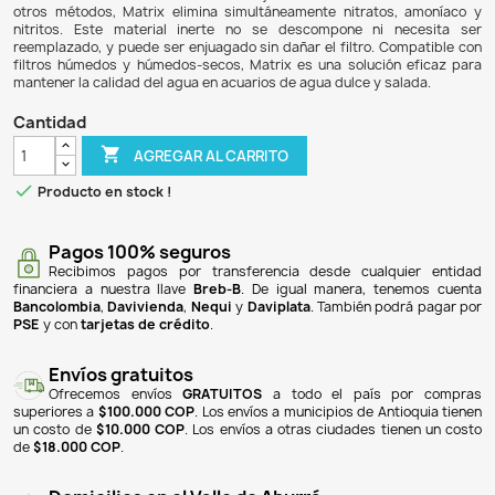
$ 32.900
$ 30.926
6% DE DESCUENTO
Matrix es un medio de biofiltración de alta porosidad 
acuarios y peceras, que optimiza la eliminación 
nitrogenados. Su estructura porosa, con una superficie ef
de 700 m² por litro, supera a los biomateriales plásticos 
al ofrecer un área de superficie tanto externa como interna,
crecimiento de bacterias nitrificantes y desnitrificantes. A
otros métodos, Matrix elimina simultáneamente nitrato
nitritos. Este material inerte no se descompone ni 
reemplazado, y puede ser enjuagado sin dañar el filtro. C
filtros húmedos y húmedos-secos, Matrix es una solució
mantener la calidad del agua en acuarios de agua dulce y s
Cantidad

AGREGAR AL CARRITO

Producto en stock !