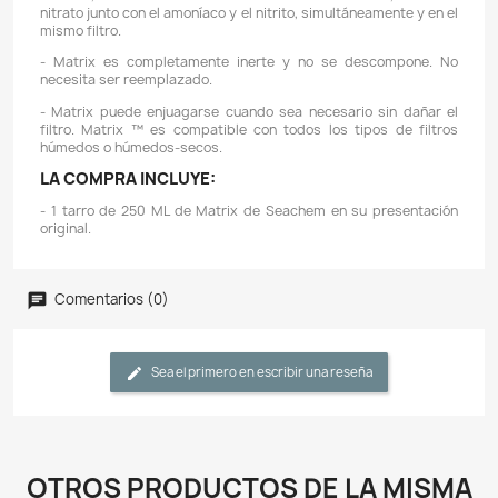
Descripción
Detalles del producto
CARACTERÍSTICAS:
- Matrix es un medio de biofiltracion de alta poro
proporciona una biofiltración eficiente para la elimi
desechos nitrogenados.
- Matrix es un sólido inorgánico poroso de unos 
diámetro. ¡Cada litro de Matrix ™ proporciona tanta s
(> ~ 700 m2) como 170 litros de bolas de plástico!
- Los biomateriales plásticos proporcionan solo u
superficie externa, mientras que Matrix ™ proporcion
de superficie macroporosa tanto externa como inter
macroporos tienen el tamaño ideal para el apoyo de 
nitrificantes y desnitrificantes.
- Matrix, a diferencia de otras formas de biofiltracion , 