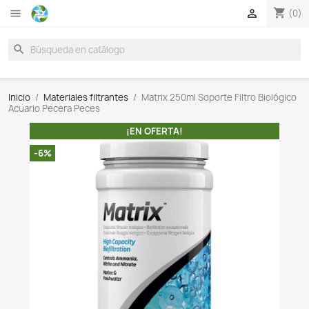

search
Inicio
Materiales filtrantes
Matrix 250ml Soporte Filt
Acuario Pecera Peces
¡EN OFERTA!
-6%