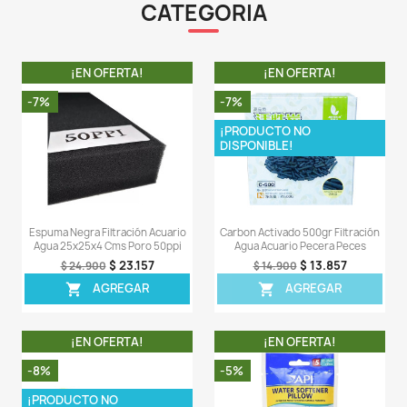
nitrato junto con el amoníaco y el nitrito, simultáneamen
mismo filtro.
- Matrix es completamente inerte y no se descom
necesita ser reemplazado.
- Matrix puede enjuagarse cuando sea necesario sin
filtro. Matrix ™ es compatible con todos los tipos d
húmedos o húmedos-secos.
LA COMPRA INCLUYE:
- 1 tarro de 250 ML de Matrix de Seachem en su pre
original.
Comentarios (0)
Sea el primero en escribir una reseña