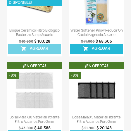
OTROS PRODUCTOS DE LA 
CATEGORIA
¡EN OFERTA!
¡EN OFERT
-7%
-7%
¡PRODUCTO NO
DISPONIBLE!
Espuma Negra Filtración Acuario
Carbon Activado 500gr