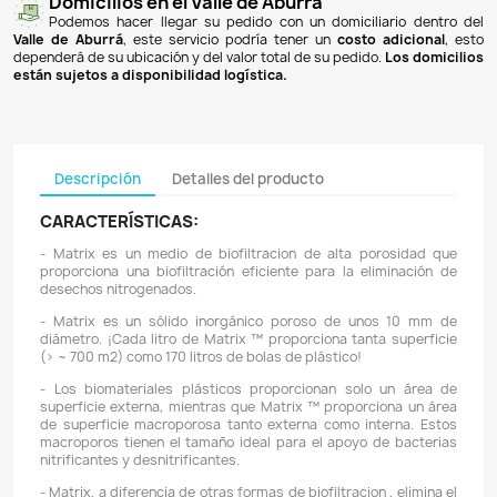
Pagos 100% seguros
Recibimos pagos por transferencia desde cualq
financiera a nuestra llave
Breb-B
. De igual manera, te
Bancolombia
,
Davivienda
,
Nequi
y
Daviplata
. También po
PSE
y con
tarjetas de crédito
.
Envíos gratuitos
Ofrecemos envíos
GRATUITOS
a todo el país 
superiores a
$100.000 COP
. Los envíos a municipios de An
un costo de
$10.000 COP
. Los envíos a otras ciudades ti
de
$18.000 COP
.
Domicilios en el Valle de Aburrá
Podemos hacer llegar su pedido con un domiciliar
Valle de Aburrá
, este servicio podría tener un
costo ad
dependerá de su ubicación y del valor total de su pedido.
L
están sujetos a disponibilidad logística.