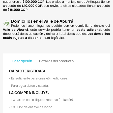
NOTIFICARME CUANDO ESTÉ DISPONIBLE
Pagos 100% seguros
Recibimos pagos por transferencia desde cualq
financiera a nuestra llave
Breb-B
. De igual manera, te
Bancolombia
,
Davivienda
,
Nequi
y
Daviplata
. También po
PSE
y con
tarjetas de crédito
.
Envíos gratuitos
Ofrecemos envíos
GRATUITOS
a todo el país 
superiores a
$100.000 COP
. Los envíos a municipios de An
un costo de
$10.000 COP
. Los envíos a otras ciudades ti
de
$18.000 COP
.
Domicilios en el Valle de Aburrá