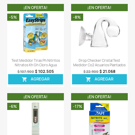
-8%
-6%
Test Medidor Amoniaco Tiras
Test Medidor Tiras P
Agua Acuarios Lagos Estanques
Nitratos Kh Gh Clor
$ 82.708
$ 12
$ 89.900
$ 133.900
AGREGAR
AGREG


¡EN OFERTA!
¡EN OFERT
-24%
-26%
¡PRODUCTO NO
DISPONIBLE!