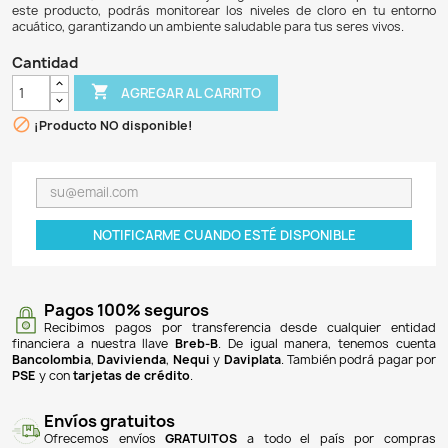
$ 72.900
$ 67.068
8% DE DESCUENTO
El test de cloro de Sera es una herramienta esencial par
calidad del agua en acuarios, lagos y peceras, ideal 
plantas. Este medidor permite realizar hasta 45 medic
adecuado tanto para agua dulce como salada. La compr
tarro con líquido reactivo, un tubo de ensayo de vidrio y
instrucciones, facilitando su uso y asegurando resultados 
este producto, podrás monitorear los niveles de cloro 
acuático, garantizando un ambiente saludable para tus sere
Cantidad

AGREGAR AL CARRITO

¡Producto NO disponible!