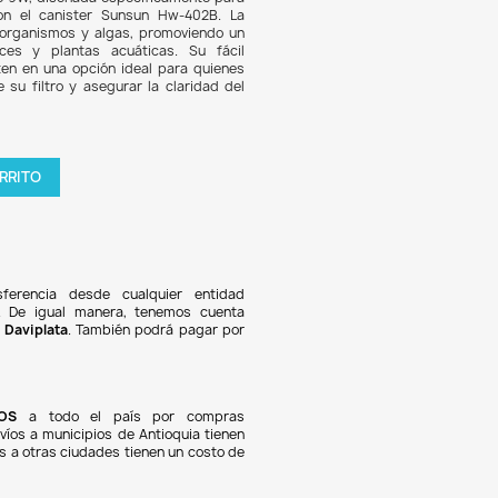
6.806
6% DE DESCUENTO
epuesto Lámpara Luz UV Filtro Canister Sunsun Hw-402B
orio esencial para mantener la calidad del agua en acuario
cto incluye una lámpara UV de 9W, diseñada específicamen
completamente compatible con el canister Sunsun Hw-40
ra UV ayuda a eliminar microorganismos y algas, promovi
ente saludable para los peces y plantas acuáticas. Su
lación y efectividad la convierten en una opción ideal para 
n optimizar el rendimiento de su filtro y asegurar la clari
en su acuario.
tidad

AGREGAR AL CARRITO
oducto en stock !
Pagos 100% seguros
Recibimos pagos por transferencia desde cualquier e