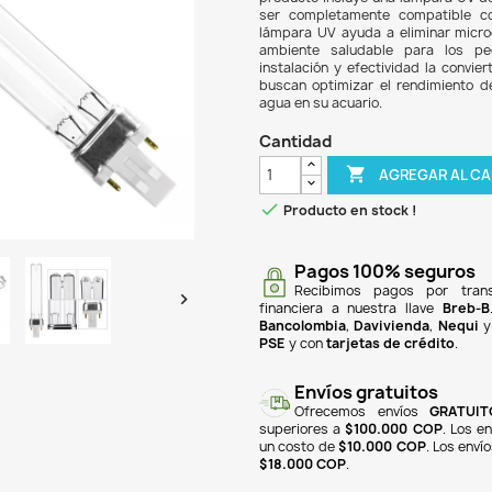
$ 12
El R
acces
produ
ser 
lámpa
ambi
insta
busca
agua 
Can

Pr