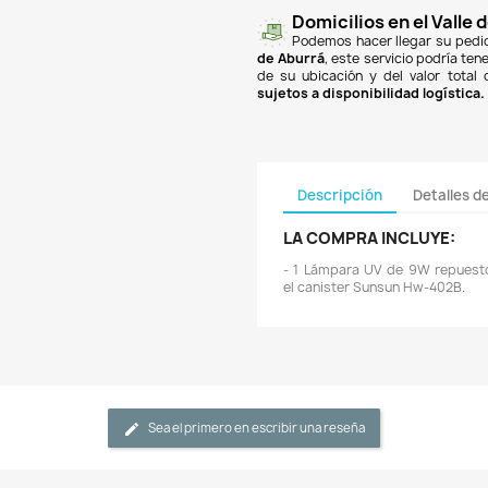

finan
Banc
PSE
y
super
un co
$18.
de A
de su
sujet