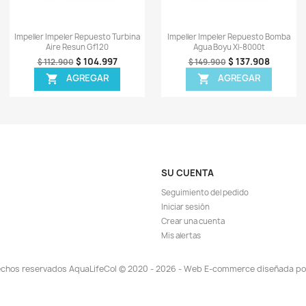
TA!
¡EN OFERTA!
-7%
-7%
ápida
Vista rápida

uesto Filtro
Impeller Impeler Repuesto Bomba
Imp
-2002 2003
Resun Sp650
2.788
$ 31.527
$ 33.900
EGAR
AGREGAR

TA!
¡EN OFERTA!
-7%
-8%