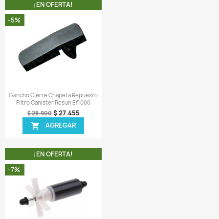
¡EN OFERTA!
¡EN OFERTA!
-8%
Vista rápida
Vista rápida


ave Repuesto Filtro Canister
Impeller Impeler Repuesto B
Resun Ef1000 Ef800 Ef600
Agua Resun King1f
$ 55.108
$ 43.148
$ 59.900
$ 46.900
AGREGAR
AGREGAR

