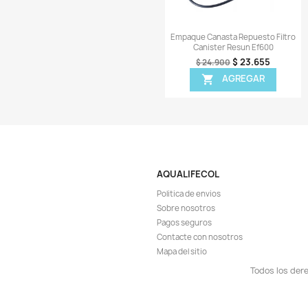
¡EN OFER
-8%
Vista r

Cartucho Guata Rep
Cascada Resun Hf
$ 1
$ 13.900
AGR

¡EN OFER
-5%