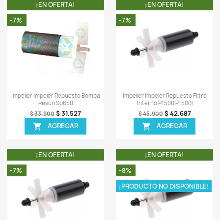
TA!
¡EN OFERTA!
-6%
-8%
ISPONIBLE!
¡PRODUCTO NO DISPONIBLE!
ápida
Vista rápida

uesto Doctor
Impeller Impeler Repuesto Bomba
Ll
 Algas Peces
Boyu Xl-10000t
39.026
$ 159.706
$ 169.900
EGAR
AGREGAR
