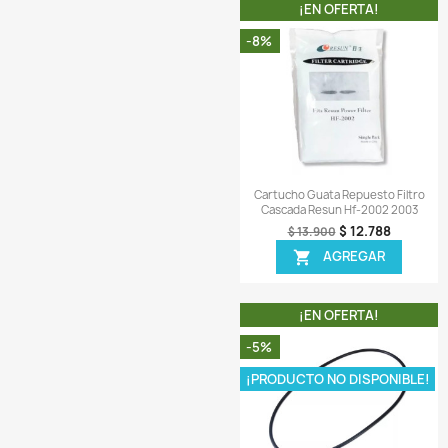
¡EN OFER
-6%
¡PRODUCTO NO D
Vista r

Reactor Malla Rep
Chihiros Inhibidor
$ 1
$ 147.900
AGR
