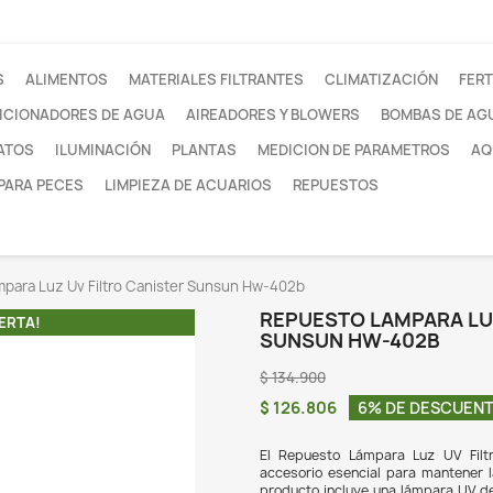
otros
FILTROS
ALIMENTOS
MATERIALES FILTRANTE
ACONDICIONADORES DE AGUA
AIREADORES Y
SUSTRATOS
ILUMINACIÓN
PLANTAS
MEDI
REDES PARA PECES
LIMPIEZA DE ACUARIOS
Repuesto Lampara Luz Uv Filtro Canister Sunsun Hw-40
REP
¡EN OFERTA!
SU
$ 13