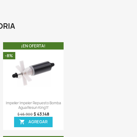
A COMPRA INCLUYE:
 1 Lámpara UV de 9W repuesto completamente compatible 
l canister Sunsun Hw-402B.
ir una reseña
 MISMA CATEGORIA