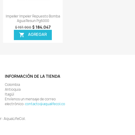
¡EN OFERTA!
¡EN OFERTA!
-5%
Vista rápida
Vista rápida


eller Impeler Repuesto Filtro
Gancho Cierre Chapeta Repu
Interno P1500 P1500l
Filtro Canister Resun Ef10
$ 42.687
$ 27.455
$ 45.900
$ 28.900
AGREGAR
AGREGAR


¡EN OFERTA!
¡EN OFERTA!
-7%