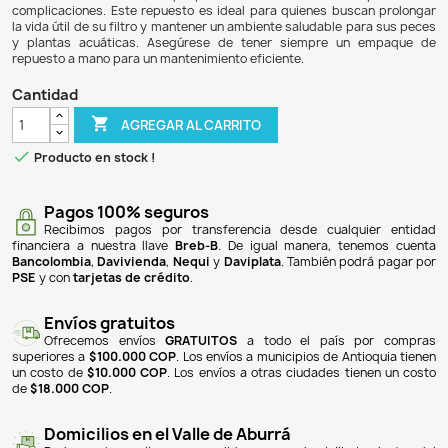
$ 35.900
$ 33.387
7% DE DESCUENTO
El Repuesto Empaque Filtro Canister Sunsun Hw
componente esencial para mantener el rendimiento óptimo
de acuario. Diseñado específicamente para el modelo H
empaque garantiza un sellado eficaz, evitando fugas y a
el agua circule correctamente a través del sistema de f
instalación es sencilla, lo que permite a los usuarios ree
complicaciones. Este repuesto es ideal para quienes bus
la vida útil de su filtro y mantener un ambiente saludable 
y plantas acuáticas. Asegúrese de tener siempre u
repuesto a mano para un mantenimiento eficiente.
Cantidad

AGREGAR AL CARRITO

Producto en stock !