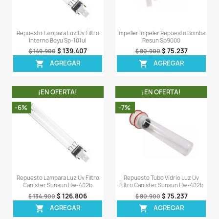
¡EN OFERTA!
¡EN OFERT
-8%
-5%
Empaque Canasta Repuesto
Impeller Impeler Repu
Filtro Canister Resun Ef1200
Interno Sp2500 
$ 22.908
$ 44
$ 24.900
$ 46.900
AGREGAR
AGREG


¡EN OFERTA!
¡EN OFERT