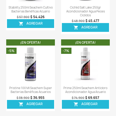
OTROS CLIENTES TAMBI
COMPRARON
¡EN OFERTA!
¡EN OFERT
-5%
-6%
Tanganyika Buffer 250gr
Matrix 1 Litro Seach
Ajustador Regulador Ph Acuario
Filtro Biologico 