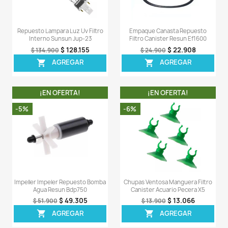
Repuesto Lampara Luz Uv Filtro
Repuesto Tubo Vidr
Canister Sunsun Hw-402b
Filtro Canister Sun
$ 126.806
$ 75
$ 134.900
$ 80.900
AGREGAR
AGREG


¡EN OFERTA!
¡EN OFERT
-5%
-6%