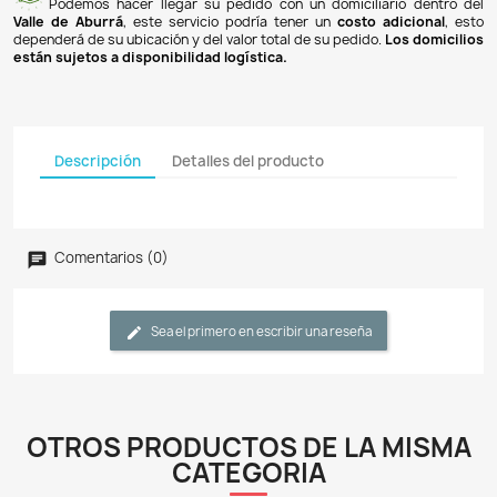
Pagos 100% seguros
Recibimos pagos por transferencia desde cualq
financiera a nuestra llave
Breb-B
. De igual manera, te
Bancolombia
,
Davivienda
,
Nequi
y
Daviplata
. También po
PSE
y con
tarjetas de crédito
.
Envíos gratuitos
Ofrecemos envíos
GRATUITOS
a todo el país 
superiores a
$100.000 COP
. Los envíos a municipios de An
un costo de
$10.000 COP
. Los envíos a otras ciudades ti
de
$18.000 COP
.
Domicilios en el Valle de Aburrá
Podemos hacer llegar su pedido con un domiciliar
Valle de Aburrá
, este servicio podría tener un
costo ad
dependerá de su ubicación y del valor total de su pedido.
L
están sujetos a disponibilidad logística.