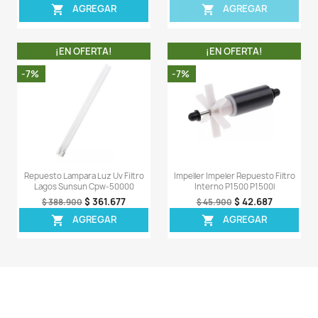
Repuesto Lampara Luz Uv Filtro
Gancho Cierre C
Canister Sunsun Hw-303b
Repuesto Filtro Cani
Ef600
$ 126.806
$ 134.900
$ 28
$ 30.900
AGREGAR

AGREG

¡EN OFERTA!
¡EN OFERT
-5%
-5%