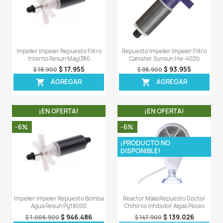
Llave Entrada Salida Repuesto
Impeller Impeler Repu
Filtro Canister Sunsun Hw-304b
Canister Resun 
$ 84.600
$ 47
$ 90.000
$ 51.900
AGREGAR
AGREG


¡EN OFERTA!
¡EN OFERT
-6%
-7%