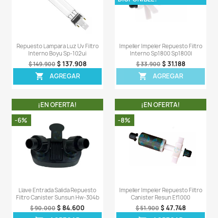
LA COMPRA INCLUYE:
- 1 empaque original para filtro Resun EF-800
Comentarios (0)
Sea el primero en escribir una reseña
OTROS PRODUCTOS DE LA 
CATEGORIA