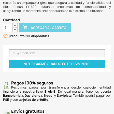
$ 24.900
$ 23.157
7% DE DESCUENTO
El Empaque Canasta Repuesto Filtro Canister Resun
componente original de fábrica diseñado específicamente p
Resun EF-800. Este empaque garantiza un ajuste pe
rendimiento óptimo del filtro. Es importante destacar que 
es exclusivo para el modelo mencionado; no es compati
filtros de diferentes marcas o modelos. Al adquirir e
recibirás un empaque original que asegura la calidad y fun
filtro Resun EF-800, evitando problemas de compa
asegurando un mantenimiento adecuado de tu sistema de fi
Cantidad

AGREGAR AL CARRITO

¡Producto NO disponible!