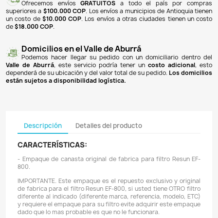
NOTIFICARME CUANDO ESTÉ DISPONIBLE
Pagos 100% seguros
Recibimos pagos por transferencia desde cualq
financiera a nuestra llave
Breb-B
. De igual manera, te
Bancolombia
,
Davivienda
,
Nequi
y
Daviplata
. También po
PSE
y con
tarjetas de crédito
.
Envíos gratuitos
Ofrecemos envíos
GRATUITOS
a todo el país 
superiores a
$100.000 COP
. Los envíos a municipios de An
un costo de
$10.000 COP
. Los envíos a otras ciudades ti
de
$18.000 COP
.