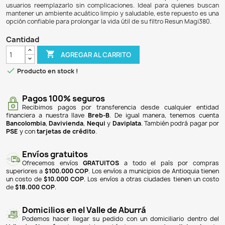
$ 18.900
$ 17.955
5% DE DESCUENTO
El Impeller Impeler Repuesto para el Filtro Interno Resun 
componente esencial diseñado para mantener el rendimie
su filtro interno. Este repuesto garantiza una circulación
agua, lo que es crucial para la salud de su acuario. 
materiales de alta calidad, el impeller asegura dura
funcionamiento silencioso. Es fácil de instalar, lo que 
usuarios reemplazarlo sin complicaciones. Ideal para q
mantener un ambiente acuático limpio y saludable, este re
opción confiable para prolongar la vida útil de su filtro Re
Cantidad

AGREGAR AL CARRITO

Producto en stock !