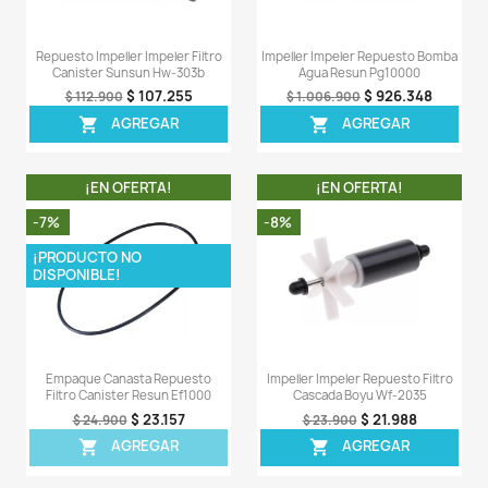
¡EN OFERTA!
¡EN OFERT
-7%
-6%
Impeller Impeler Repuesto
Repuesto Lampara Luz
Turbina Aire Resun Gf120
Lagos Sunsun C
$ 104.997
$ 15
$ 112.900
$ 165.900
AGREGAR
AGREG


¡EN OFERTA!
¡EN OFERT
-5%
-8%