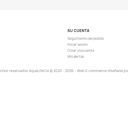
TA!
¡EN OFERTA!
-8%
-5%
ISPONIBLE!
¡PRODUCTO NO DISPONIBLE!
¡PR
ápida
Vista rápida

or Co2 Casero
Llave Reguladora Flujo Co2 Ajuste
Pipe
or Manguera
Preciso Acuario Plantado
79.806
$ 26.588
$ 28.900
EGAR
AGREGAR

TA!
¡EN OFERTA!