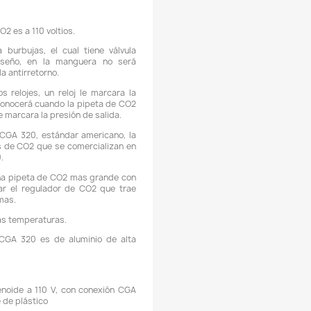
burrá
, este servicio podría tener un
costo adicional
, esto de
 ubicación y del valor total de su pedido.
Los domicilio
os a disponibilidad logística.
Descripción
Detalles del producto
ONDICIÓN REGULADOR: Nuevo
ONDICIÓN CILINDRO: Nuevo.
ONDICIÓN ADAPTADOR PAINTBALL A CGA320: Nuevo.
STADO DE CARGA DE LA PIPETA: Vacía
CARACTERÍSTICAS:
 El solenoide del regulador de CO2 es a 110 voltios.
 La reguladora incluye cuenta burbujas, el cual tiene válv
ntirretorno incluida en su diseño, en la manguera no s