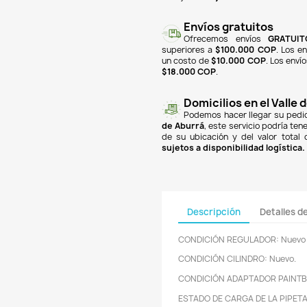
finan
Banc
PSE
y
super
un co
$18.