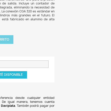
8.857
7% DE DESCUENTO
t incluye un regulador profesional de CO2, un cilindro de Pain
 y un adaptador CGA 320, todos en condiciones nuevas. El re
a con un solenoide de 110V y dos manómetros: uno para la 
ilindro y otro para la presión de salida. Incluye un cont
jas con válvula antirretorno integrada, eliminando la neces
álvula adicional en la manguera. La conexión CGA 320 es está
bia, permitiendo el uso de cilindros más grandes en el fut
ador de Paintball a CGA 320 está fabricado en aluminio 
ad.
tidad

AGREGAR AL CARRITO
roducto NO disponible!