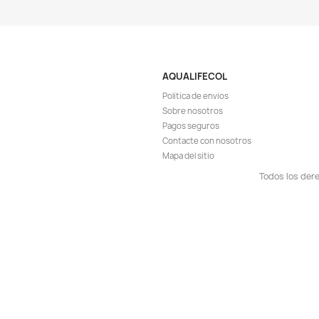
¡EN OFER
-6%
¡PRODUCTO NO D
Vista r

Kit Sistema Generad
Tapa Llave Difus
$ 
$ 84.900
AGR

¡EN OFER