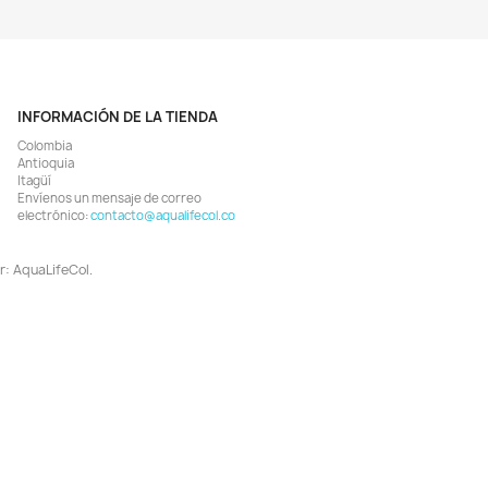
¡EN OFERTA!
¡EN OFERTA!
-5%
ODUCTO NO DISPONIBLE!
Vista rápida
Vista rápida


ta Cilindro 5 Kg Co2 Conexión
Líquido Solución Reactivo Med
Cga 320 Aluminio
Para Drop Checker Co2
$ 365.655
$ 21.755
$ 384.900
$ 22.900
AGREGAR
AGREGAR


¡EN OFERTA!
¡EN OFERTA!