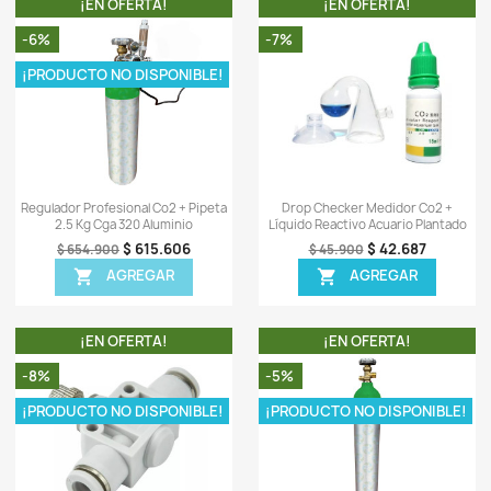
-
-
c
-
-
0)
Sea el primero en escrib