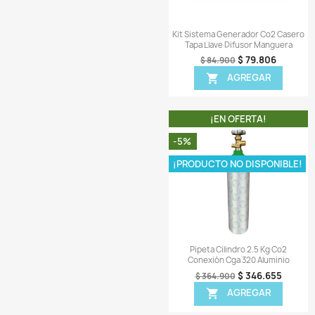
¡EN OFER
-7%
Vista r

Contador Burbujas
Válvula Antirretor
$ 
$ 33.900
AGR
