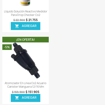
 MISMA CATEGORIA
¡EN OFERTA!
¡EN OFERTA!
-6%
Vista rápida
Vista rápida


rop Checker Medidor Co2 +
Distribuidor Divisor Splitter
ido Reactivo Acuario Plantado
Dos Vías Acuario Plantado
$ 42.687
$ 122.106
$ 45.900
$ 129.900
AGREGAR
AGREGAR

