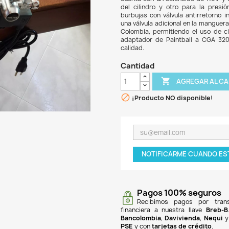
$ 47
El ki
20 oz
cuent
del c
burbu
una v
Colom
adapt
calid
Can

¡P