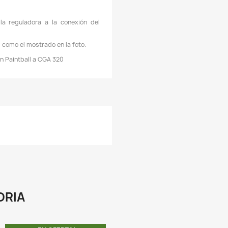
ecesario que coloque una válvula antirretorno.
 El regulador de CO2 tiene dos relojes, un reloj le marcara
resión que hay en el cilindro (conocerá cuando la pipeta de 
e esté descargando) y el otro le marcara la presión de salida.
 La conexión del regulador es CGA 320, estándar americano,
ayoría de las pipetas/cilindros de CO2 que se comercializan
olombia tiene válvulas CGA 320.
 Si usted algún día consigue una pipeta de CO2 mas grande 
onexión CGA 320 podrá utilizar el regulador de CO2 que t
ste sistema de CO2 sin problemas.
 El cilindro funcionan bien a bajas temperaturas.
 El adaptador de Paintball a CGA 320 es de aluminio de a
alidad.
A COMPRA INCLUYE:
 1 Reguladora de CO2 con solenoide a 110 V, con conexión 
20, con su respectivo empaque de plástico