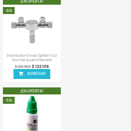
 1 Contador de burbujas.
 1 Herramienta para apretar la reguladora a la conexión 
ilindro.
 1 Cilindro de Paintball de 20 OZ como el mostrado en la foto.
 1 Adaptador conversor conexión Paintball a CGA 320
ir una reseña