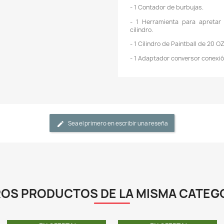
n
-
p
s
-
m
C
-
c
e
-
-
c
L
-
3