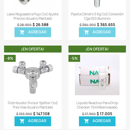
OTROS PRODUCTOS DE LA
TA!
¡EN OFERTA!
-6%
-7%
¡PRODUCTO NO DISPONIBLE!
ápida
Vista rápida

 Single Head
Regulador Profesional Co2 + Pipeta
D
no Integrada
2.5 Kg Cga 320 Aluminio
Líqu
31.527
$ 615.606
$ 654.900
EGAR
AGREGAR
