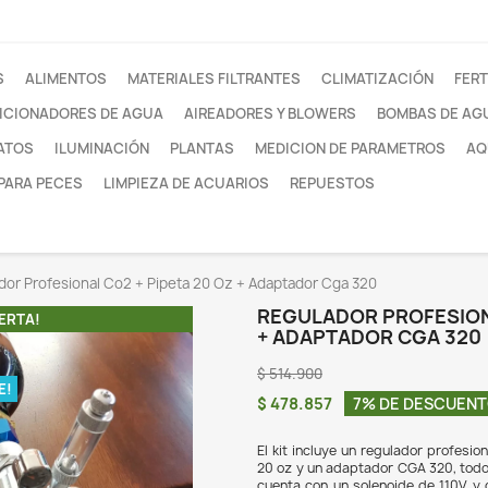
otros
FILTROS
ALIMENTOS
MATERIALES FILTRANTE
ACONDICIONADORES DE AGUA
AIREADORES Y
SUSTRATOS
ILUMINACIÓN
PLANTAS
MEDI
REDES PARA PECES
LIMPIEZA DE ACUARIOS
 CO2
Regulador Profesional Co2 + Pipeta 20 Oz + Adapt
REG
¡EN OFERTA!
+ A
$ 51
O DISPONIBLE!