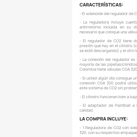
de A
de su
sujet
C
C
C
E
-
-
a