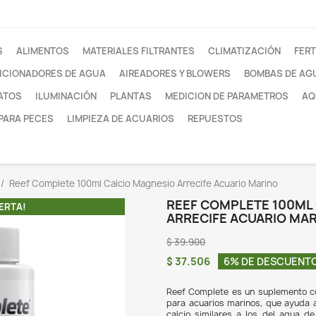
otros
FILTROS
ALIMENTOS
MATERIALES FILTRANTE
ACONDICIONADORES DE AGUA
AIREADORES Y
SUSTRATOS
ILUMINACIÓN
PLANTAS
MEDI
REDES PARA PECES
LIMPIEZA DE ACUARIOS
dores de agua
Reef Complete 100ml Calcio Magnesio Arr
REE
¡EN OFERTA!
ARR
$ 39