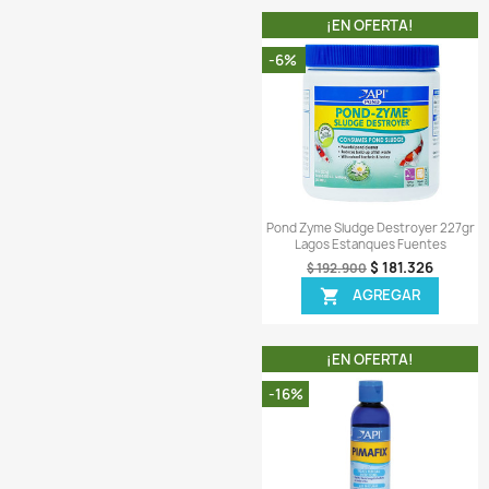
¡EN OFER
-33%
Vista r

Acquakare Bacter N
Medicamento Bact