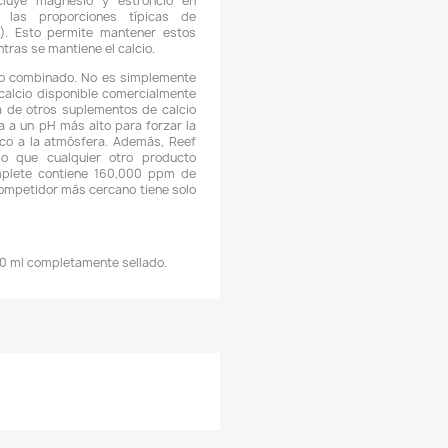
Descripción
Detalles del producto
CARACTERÍSTICAS:
 Reef Complete es una mezcla optimizada concentrada (160,
g/L) de calcio iónico diseñada para restaurar y mantener
alcio a los niveles que se encuentran en el agua de mar natu
in afectar el pH.
 El calcio y los carbonatos son esenciales para el crecimiento
odos los corales. Si cualquiera de los dos se vuelve deficiente,
recimiento del coral cesará, seguido de una rápida disminuc
e la salud del coral. Para evitar esto, debe proporcionar cal
Reef Complete) y carbonatos (Reef Builder™ o Reef Carbonat
 Reef Complete también incluye magnesio y estroncio
antidades proporcionales a las proporciones típicas
tilización (100:5:0.1, Ca:Mg:Sr). Esto permite mantener es
os elementos importantes mientras se mantiene el calcio.
 Reef Complete es un producto combinado. No es simpleme