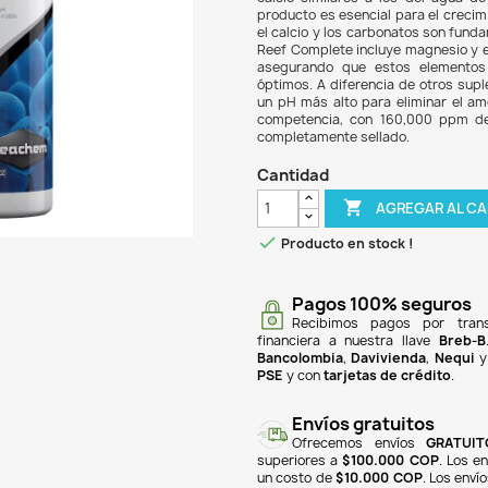
$ 37
Reef 
para 
calci
produ
el ca
Reef 
aseg
óptim
un pH
compe
compl
Can

Pr