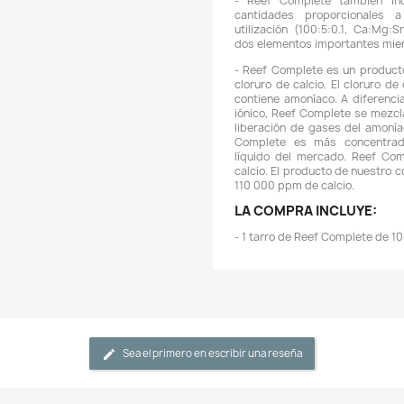
-
m
c
s
-
t
c
d
(
-
c
u
d
-