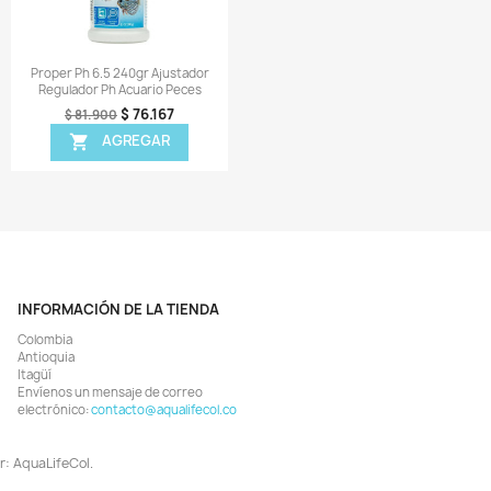
Gambas
$ 80.427
$ 96.900
$ 39.897
$ 42.900
AGREGAR

AGREGAR

¡EN OFERTA!
¡EN OFERTA!
-8%
ODUCTO NO DISPONIBLE!
Vista rápida
Vista rápida


 Super Peat 500gr Turba Bajar
Combo Tap Water Condition
Ph Kh Agua Peces Acuarios
Quick Start Stress Zyme 118
$ 105.186
$ 132.388
$ 111.900
$ 143.900