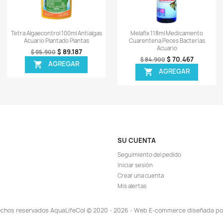
33.433
$ 17.094
$ 25.900
EGAR
AGREGAR

TA!
¡EN OFERTA!
-17%
-6%
¡PR
ápida
Vista rápida

stroyer 227gr
Stress Coat 237ml Aloe Vera Cura
Sera
s Fuentes
Acuario Protector Peces
81.326
$ 76.277
$ 91.900