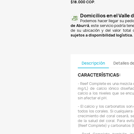
finan
Banc
PSE
y
super
un co
$18.
de A
de su
sujet