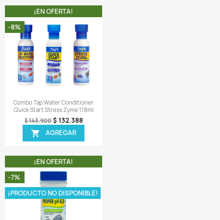
 MISMA CATEGORIA
¡EN OFERTA!
¡EN OFERTA!
-17%
Vista rápida
Vista rápida


hrimp Phb 150ml Ajustador
Quick Start 237ml Cultivo Bact
umentador Ph Acuario Agua
Benéficas Acuario Pecera