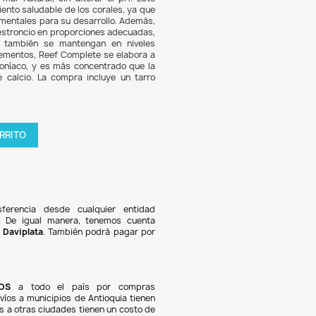
.506
6% DE DESCUENTO
Complete es un suplemento concentrado de calcio iónico d
acuarios marinos, que ayuda a restaurar y mantener los niv
o similares a los del agua de mar natural, sin alterar el p
cto es esencial para el crecimiento saludable de los corales,
lcio y los carbonatos son fundamentales para su desarrollo. 
Complete incluye magnesio y estroncio en proporciones ade
urando que estos elementos también se mantengan en n
os. A diferencia de otros suplementos, Reef Complete se el
 más alto para eliminar el amoníaco, y es más concentrado
tencia, con 160,000 ppm de calcio. La compra incluye u
etamente sellado.
tidad

AGREGAR AL CARRITO
oducto en stock !