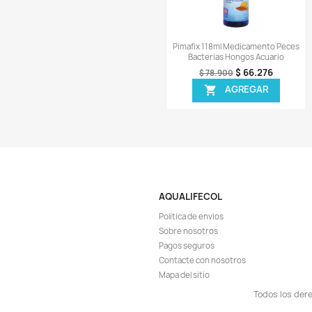
$ 
$ 49.900
AGR

¡EN OFER
-6%
Vista r

Pond Zyme Sludge De
Lagos Estanque
$ 1
$ 192.900