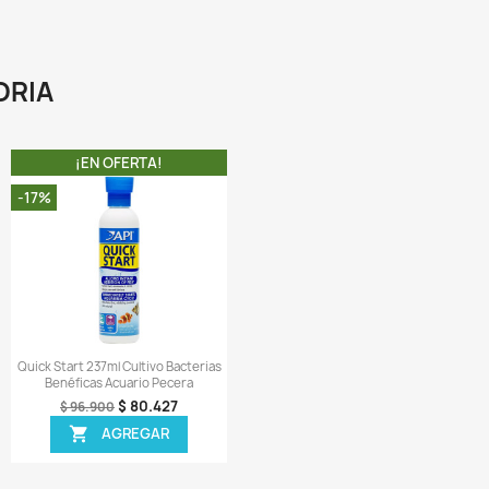
loruro de calcio. El cloruro de calcio disponible comercialme
ontiene amoníaco. A diferencia de otros suplementos de cal
ónico, Reef Complete se mezcla a un pH más alto para forzar
iberación de gases del amoníaco a la atmósfera. Además, R
omplete es más concentrado que cualquier otro produ
íquido del mercado. Reef Complete contiene 160,000 ppm
alcio. El producto de nuestro competidor más cercano tiene s
10 000 ppm de calcio.
A COMPRA INCLUYE:
 1 tarro de Reef Complete de 100 ml completamente sellado.
ir una reseña