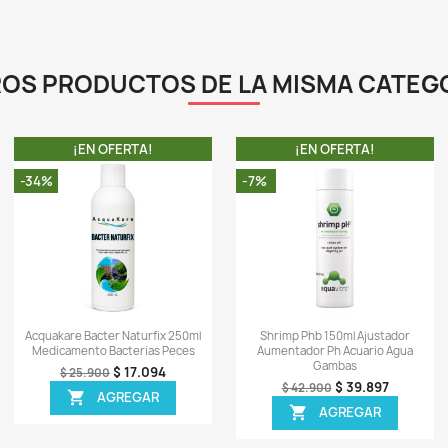
c
c
i
l
C
l
c
1
L
-
0)
Sea el primero en escrib