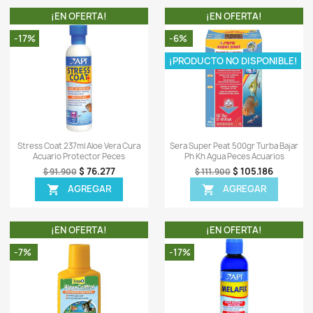
OTROS PRODUCTOS DE LA
TA!
¡EN OFERTA!
-34%
-7%
ápida
Vista rápida

aturfix 500ml
Acquakare Bacter Naturfix 250ml
S
erias Peces
Medicamento Bacterias Peces
A