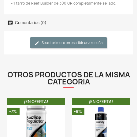
Descripción
Detalles del producto
CARACTERÍSTICAS:
- Reef Builder aumenta la alcalinidad del carbonato
afectar inmediatamente el pH. Con el uso a largo pl
una tendencia a estabilizarse a pH 8,3. Usado como s
Reef Builder no agota el calcio, el magnesio o el estr
por lo general tienden a precipitar con el aumen
alcalinidad.
- Reef Builder y Reef Buffer se pueden usar juntos. Ut
Builder para aumentar la alcalinidad de los carbo
afectar el pH. Use Reef Buffer para elevar la alcal
carbonatos y el pH. La alcalinidad del arrecife debe m
entre 3 y 5 meq/L (8 y 14 dKH). No se debe permit
alcalinidad caiga por debajo de 2 meq/L.
LA COMPRA INCLUYE: