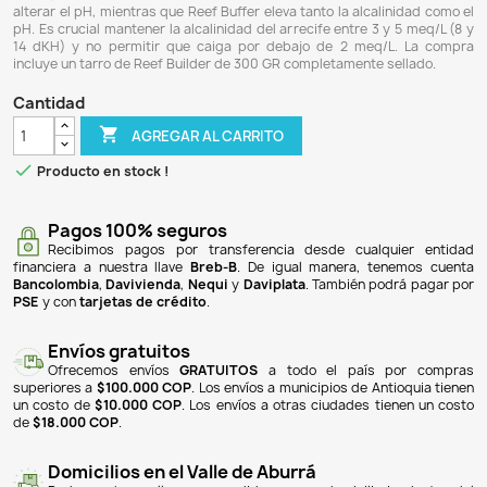
$ 52.900
$ 48.668
8% DE DESCUENTO
Reef Builder es un producto diseñado para aumentar la al
carbonato (KH) en acuarios marinos sin afectar de inmedia
un uso prolongado, se estabiliza en un pH de 8,3. Este pro
el calcio, magnesio o estroncio, evitando la precipitac
ocurrir con el aumento de la alcalinidad. Se puede utilizar 
Buffer, donde Reef Builder se enfoca en aumentar la al
alterar el pH, mientras que Reef Buffer eleva tanto la alcal
pH. Es crucial mantener la alcalinidad del arrecife entre 3 
14 dKH) y no permitir que caiga por debajo de 2 meq/
incluye un tarro de Reef Builder de 300 GR completamente 
Cantidad

AGREGAR AL CARRITO

Producto en stock !