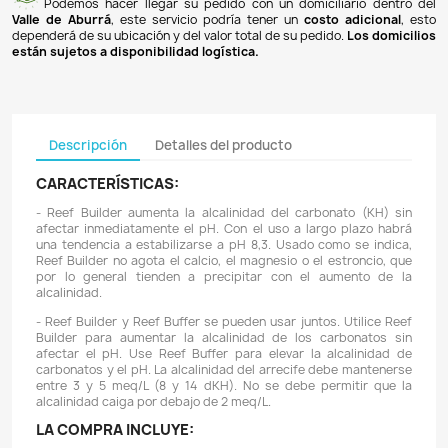
Pagos 100% seguros
Recibimos pagos por transferencia desde cualq
financiera a nuestra llave
Breb-B
. De igual manera, te
Bancolombia
,
Davivienda
,
Nequi
y
Daviplata
. También po
PSE
y con
tarjetas de crédito
.
Envíos gratuitos
Ofrecemos envíos
GRATUITOS
a todo el país 
superiores a
$100.000 COP
. Los envíos a municipios de An
un costo de
$10.000 COP
. Los envíos a otras ciudades ti
de
$18.000 COP
.
Domicilios en el Valle de Aburrá
Podemos hacer llegar su pedido con un domiciliar
Valle de Aburrá
, este servicio podría tener un
costo ad
dependerá de su ubicación y del valor total de su pedido.
L
están sujetos a disponibilidad logística.