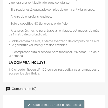
- El aireador Resun LP100 es la bomba de aire ideal pa
necesitan oxigenación constante y confiable con u
energético eficiente y mínimos niveles de ruido.
- Aireador bastante potente y silencioso marca Resun d
LP.
- Divisores de aire de plástico incluido. De 33 salidas.
- Carcasa de aluminio
- Tecnología de diafragma lineal electromagnético
- A pesar de su potencia, la bomba es eficiente en
consumo eléctrico.
- Los aireadores de membrana a diferencia de las tur
mucho más silenciosos.
- Su tamaño permite una fácil instalación en di
espacios.
- Proporciona un flujo de aire estable para la oxigen
agua.