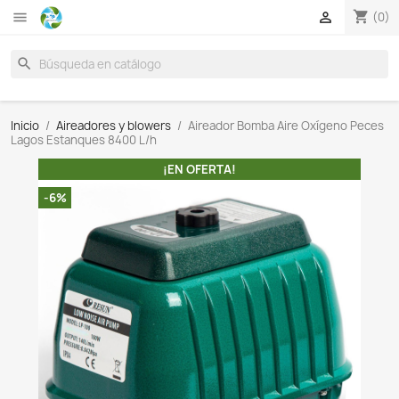

search
Inicio
Aireadores y blowers
Aireador Bomba Aire Ox
Lagos Estanques 8400 L/h
¡EN OFERTA!
-6%