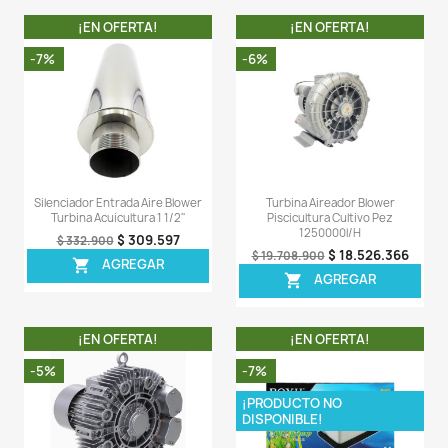
1 X Aireador Resun LP-100 con su respectiva caja, e
accesorios de fábrica.
Comentarios (0)
Sea el primero en escribir una reseña
OTROS PRODUCTOS DE LA 
CATEGORIA
¡EN OFERTA!
¡EN OFERT