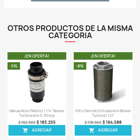
- Este aireador es universal, adecuado para acuarios, 
lagos, fosas sépticas, piscifactorías, paneles de 
ahumaderos.
- Esta bomba de aire funciona con un motor magnético 
y genera una ventilación de agua constante.
- El aireador está equipado con pies de goma antivibra
- Ahorro de energía, silencioso.
- Este dispositivo NO tiene control de flujo.
- Alta presión, hecho para trabajar en lagos, estanqu
de 1 metro de profundidad.
- Doble cámara de aire, sistema avanzado de compresió
que garantiza volumen y presión estables.
- El compresor está diseñado para funcionar: 24 horas,
la semana.
LA COMPRA INCLUYE: