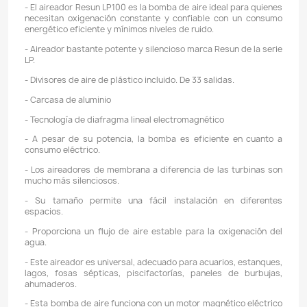
Descripción
Detalles del producto
REFERENCIA: Resun LP-100
VOLTAJE: 120 V
POTENCIA: 100 W
PRESIÓN MÁXIMA: 42 kPa / 6.09 PSI / 0.042 MPa
CAUDAL: 8400 L/hr / 140 L/Min
TAMAÑO: 27,1 x 20,2 x 22,2 CMs
PESO: 6,6 Kg
SALIDAS EN EL DISTRIBUIDOR: 33 Salidas
CARACTERÍSTICAS: