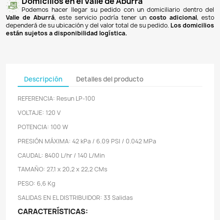
Pagos 100% seguros
Recibimos pagos por transferencia desde cualq
financiera a nuestra llave
Breb-B
. De igual manera, te
Bancolombia
,
Davivienda
,
Nequi
y
Daviplata
. También po
PSE
y con
tarjetas de crédito
.
Envíos gratuitos
Ofrecemos envíos
GRATUITOS
a todo el país 
superiores a
$100.000 COP
. Los envíos a municipios de An
un costo de
$10.000 COP
. Los envíos a otras ciudades ti
de
$18.000 COP
.
Domicilios en el Valle de Aburrá
Podemos hacer llegar su pedido con un domiciliar
Valle de Aburrá
, este servicio podría tener un
costo ad
dependerá de su ubicación y del valor total de su pedido.
L
están sujetos a disponibilidad logística.