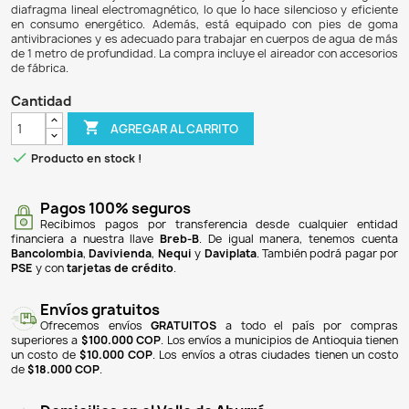
$ 1.367.900
$ 1.285.826
6% DE DESCUENTO
El aireador Resun LP-100 es una bomba de aire di
proporcionar oxigenación constante y eficiente en acuarios
lagos. Con un caudal de 8400 L/h y una potencia de 100 
voltaje de 120 V y alcanza una presión máxima de 42 k
compacto (27,1 x 20,2 x 22,2 cm) y peso de 6,6 kg facilitan s
Este modelo incluye 33 salidas de aire y cuenta con t
diafragma lineal electromagnético, lo que lo hace silencio
en consumo energético. Además, está equipado con 
antivibraciones y es adecuado para trabajar en cuerpos d
de 1 metro de profundidad. La compra incluye el aireador c
de fábrica.
Cantidad

AGREGAR AL CARRITO

Producto en stock !