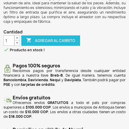
$ 69.900
$ 64.308
8% DE DESCUENTO
El aireador Resun AC9901 es una bomba de aire diseñada p
que ofrece un flujo de aire de 108 litros por hora con un b
solo 3W. Su carcasa está fabricada en plástico ABS ultra 
cuenta con un diafragma de goma sintética de alta dura
modelo tiene una salida de aire de alta calidad, compatibl
de diferentes diámetros, y proporciona un flujo consta
volumen de aire, ideal para mantener la salud de los pece
funcionamiento es silencioso, minimizando el ruido y la vibr
un filtro de entrada que purifica el aire, asegurando u
óptimo a largo plazo. La compra incluye el aireador con 
caja y empaques de fábrica.
Cantidad

AGREGAR AL CARRITO

Producto en stock !