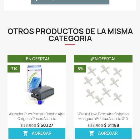
sintética especial
- Bomba de aire para acuario con 1 salida.
- Bajo nivel de ruido y vibración.
- Salida de aire de alta calidad, apto para conexión de 
gas flexible con diámetro interior de 4 mm, 5 mm, 6mm
- Proporciona un alto volumen y un flujo de aire const
tu tanque de peces.
- La bomba tiene un filtro de entrada de aire, el aire qu
polvo es filtrado por este filtro de algodón para elimin
impurezas, proporcionando aire transparente al s
trabajo interno, asegurando que varias funciones 
normalmente durante mucho tiempo.
LA COMPRA INCLUYE:
- 1 aireador Resun AC9901 con su respectiva caja y
de fabrica.