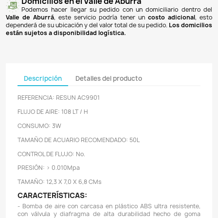
Pagos 100% seguros
Recibimos pagos por transferencia desde cualq
financiera a nuestra llave
Breb-B
. De igual manera, te
Bancolombia
,
Davivienda
,
Nequi
y
Daviplata
. También po
PSE
y con
tarjetas de crédito
.
Envíos gratuitos
Ofrecemos envíos
GRATUITOS
a todo el país 
superiores a
$100.000 COP
. Los envíos a municipios de An
un costo de
$10.000 COP
. Los envíos a otras ciudades ti
de
$18.000 COP
.
Domicilios en el Valle de Aburrá
Podemos hacer llegar su pedido con un domiciliar
Valle de Aburrá
, este servicio podría tener un
costo ad
dependerá de su ubicación y del valor total de su pedido.
L
están sujetos a disponibilidad logística.