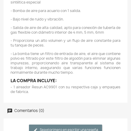
Descripción
Detalles del producto
REFERENCIA: RESUN AC9901
FLUJO DE AIRE: 108 LT / H
CONSUMO: 3W
TAMAÑO DE ACUARIO RECOMENDADO: 50L
CONTROL DE FLUJO: No.
PRESIÓN: > 0.010Mpa
TAMAÑO: 12,3 X 7,0 X 6,8 CMs
CARACTERÍSTICAS:
- Bomba de aire con carcasa en plástico ABS ultra re
con válvula y diafragma de alta durabilidad hech